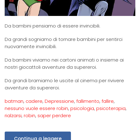
Da bambini pensiamo di essere invincibili.
Da grandi sogniamo di tornare bambini per sentirci
nuovamente invincibili.
Da bambini viviamo nei cartoni animati o insieme ai
nostri giocattoli avventure da supereroi.
Da grandi bramiamo le uscite al cinema per rivivere
avventure da supereroi.
batman
,
cadere
,
Depressione
,
fallimento
,
fallire
,
nessuno vuole essere robin
,
psicologia
,
psicoterapia
,
rialzarsi
,
robin
,
saper perdere
Continua a leggere