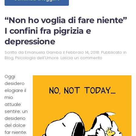
“Non ho voglia di fare niente”
I confini fra pigrizia e
depressione
Scritto da
Emanuela Gamba
il
Febbraio 14, 2018
. Pubblicato in
Blog
,
Psicologia dell'Umore
.
Lascia un commento
Oggi
desidero
elogiare il
mio
attuale
sentire: un
desiderio
del dolce
far niente.