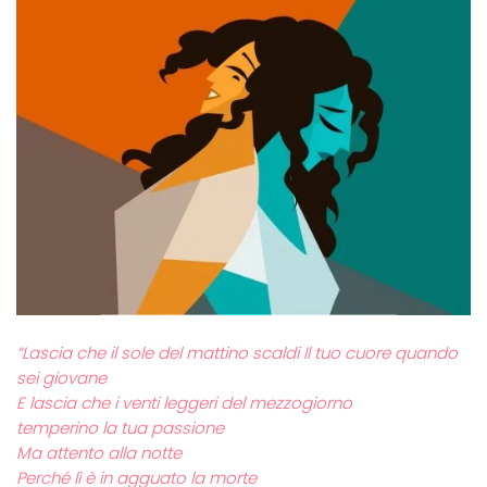
“Lascia che il sole del mattino scaldi Il tuo cuore quando
sei giovane
E lascia che i venti leggeri del mezzogiorno
temperino la tua passione
Ma attento alla notte
Perché lì è in agguato la morte