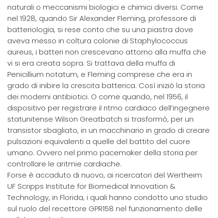
naturali o meccanismi biologici e chimici diversi. Come
nel 1928, quando Sir Alexander Fleming, professore di
batteriologia, si rese conto che su una piastra dove
aveva messo in coltura colonie di Staphylococcus
aureus, i batteri non crescevano attorno alla muffa che
vi si era creata sopra. Si trattava della muffa di
Penicillium notatum, e Fleming comprese che era in
grado di inibire la crescita batterica. Così iniziò la storia
dei moderni antibiotici. O come quando, nel 1956, il
dispositivo per registrare il ritmo cardiaco dell’ingegnere
statunitense Wilson Greatbatch si trasformò, per un
transistor sbagliato, in un macchinario in grado di creare
pulsazioni equivalenti a quelle del battito del cuore
umano. Ovvero nel primo pacemaker della storia per
controllare le aritmie cardiache.
Forse è accaduto di nuovo, ai ricercatori del Wertheim
UF Scripps Institute for Biomedical Innovation &
Technology, in Florida, i quali hanno condotto uno studio
sul ruolo del recettore GPR158 nel funzionamento delle