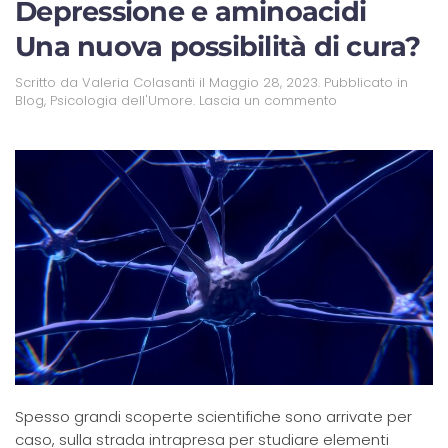
Depressione e aminoacidi
Una nuova possibilità di cura?
Scritto da
Valeria Colasanti
il
Maggio 28, 2023
. Pubblicato in
Blog
,
Psicologia dell'Umore
.
Lascia un commento
Spesso grandi scoperte scientifiche sono arrivate per
caso, sulla strada intrapresa per studiare elementi