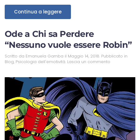
Continua a leggere
Ode a Chi sa Perdere
“Nessuno vuole essere Robin”
Scritto da
Emanuela Gamba
il
Maggio 14, 2018
. Pubblicato in
Blog
,
Psicologia dell'emotività
.
Lascia un commento