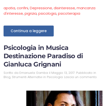
apatia
,
confini
,
Depressione
,
disinteresse
,
mancanza
d'interesse
,
pigrizia
,
psicologia
,
psicoterapia
Continua a leggere
Psicologia in Musica
Destinazione Paradiso di
Gianluca Grignani
Scritto da
Emanuela Gamba
il
Maggio 13, 2017
. Pubblicato in
Blog
,
Strumenti Alternativi in Psicologia
.
Lascia un commento