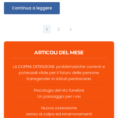
Continua a leggere
1
2
ARTICOLI DEL MESE
LA DOPPIA DETENZIONE: problematiche correnti e
potenziali sfide per il futuro delle persone
transgender in istituti penitenziari.
Psicologia del rito funebre
Un passaggio per i vivi
Nuova ossessione
senso di colpa ed innamoramenti