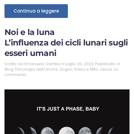
Continua a leggere
Noi e la luna
L’influenza dei cicli lunari sugli
esseri umani
Scritto da
Emanuela Gamba
il
Luglio 20, 2023
. Pubblicato in
Blog
,
Psicologia dell'Umore
,
Sogno, Fiaba e Mito
.
Lascia un
commento