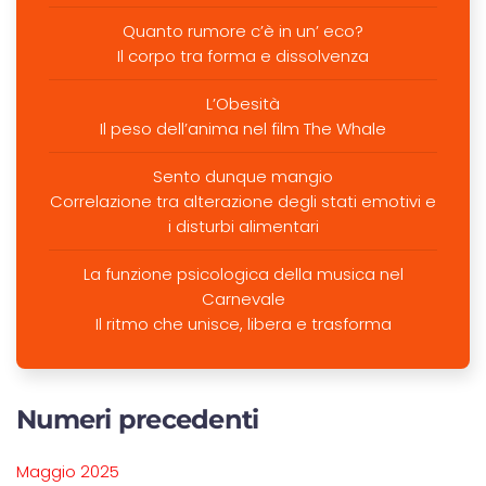
Quanto rumore c’è in un’ eco?
Il corpo tra forma e dissolvenza
L’Obesità
Il peso dell’anima nel film The Whale
Sento dunque mangio
Correlazione tra alterazione degli stati emotivi e
i disturbi alimentari
La funzione psicologica della musica nel
Carnevale
Il ritmo che unisce, libera e trasforma
Numeri precedenti
Maggio 2025