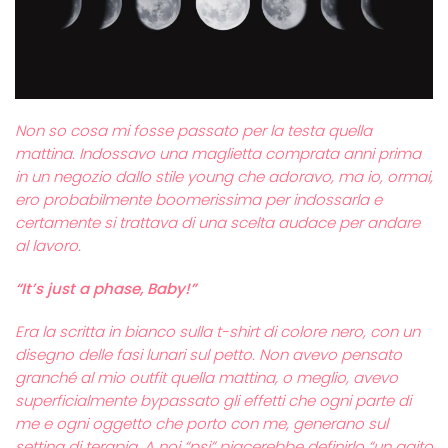
Non so cosa mi fosse passato per la testa quella
mattina. Indossavo una maglietta comprata anni prima
in un negozio dallo stile young che adoravo, ma io, ormai,
ero probabilmente boomerissima per indossarla e
certamente si trattava di una scelta audace per andare
al lavoro.
“It’s just a phase, Baby!”
Era la scritta in bianco sulla t-shirt di colore nero, con un
disegno delle fasi lunari sul petto.
Non avevo pensato
granché al mio outfit quella mattina, o meglio, avevo
superficialmente bypassato gli effetti che ogni parte di
me e ogni oggetto che porto con me, generano sul
setting di terapia. A noi “psi” piacerebbe definirlo “un agito