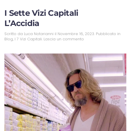
I Sette Vizi Capitali
L’Accidia
Scritto da
Luca Notarianni
il
Novembre 16, 2023
. Pubblicato in
Blog
,
I 7 Vizi Capitali
.
Lascia un commento