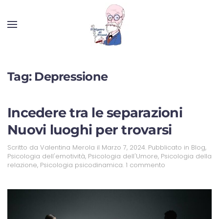
Tag:
Depressione
Incedere tra le separazioni
Nuovi luoghi per trovarsi
Scritto da
Valentina Merola
il
Marzo 7, 2024
. Pubblicato in
Blog
,
Psicologia dell'emotività
,
Psicologia dell'Umore
,
Psicologia della
relazione
,
Psicologia psicodinamica
.
1 commento