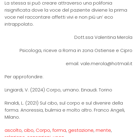
La stessa si può creare attraverso una polifonia
risignificata dove la voce del paziente diviene la prima
voce nel raccontare affetti vivi e non più un’ eco
intrappolato.
Dott.ssa Valentina Merola
Psicologa, riceve a Roma in zona Ostiense e Cipro
email: vale.merola@hotmail.it
Per approfondire:
Lingiardi, V. (2024) Corpo, umano. Einaudi. Torino
Rinaldi, L. (2021) Sul cibo, sul corpo e sul divenire della
forma. Anoressia, bulimia e molto altro. Franco Angeli,
Milano.
ascolto
,
cibo
,
Corpo
,
forma
,
gestazione
,
mente
,