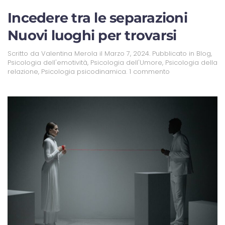
Incedere tra le separazioni
Nuovi luoghi per trovarsi
Scritto da
Valentina Merola
il
Marzo 7, 2024
. Pubblicato in
Blog
,
Psicologia dell'emotività
,
Psicologia dell'Umore
,
Psicologia della
relazione
,
Psicologia psicodinamica
.
1 commento