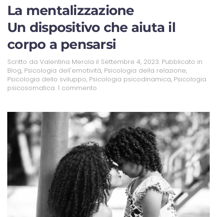
La mentalizzazione
Un dispositivo che aiuta il
corpo a pensarsi
Scritto da
Valentina Merola
il
Settembre 4, 2023
. Pubblicato in
Blog
,
Psicologia dell'emotività
,
Psicologia della relazione
,
Psicologia dello sviluppo
,
Psicologia psicodinamica
,
Psicologia
psicosomatica
.
1 commento