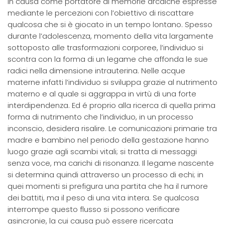
in causa come portatore di memorie arcaiche espresse
mediante le percezioni con l’obiettivo di riscattare
qualcosa che si è giocato in un tempo lontano. Spesso
durante l’adolescenza, momento della vita largamente
sottoposto alle trasformazioni corporee, l’individuo si
scontra con la forma di un legame che affonda le sue
radici nella dimensione intrauterina. Nelle acque
materne infatti l’individuo si sviluppa grazie al nutrimento
materno e al quale si aggrappa in virtù di una forte
interdipendenza. Ed é proprio alla ricerca di quella prima
forma di nutrimento che l’individuo, in un processo
inconscio, desidera risalire. Le comunicazioni primarie tra
madre e bambino nel periodo della gestazione hanno
luogo grazie agli scambi vitali; si tratta di messaggi
senza voce, ma carichi di risonanza. Il legame nascente
si determina quindi attraverso un processo di echi; in
quei momenti si prefigura una partita che ha il rumore
dei battiti, ma il peso di una vita intera. Se qualcosa
interrompe questo flusso si possono verificare
asincronie, la cui causa può essere ricercata