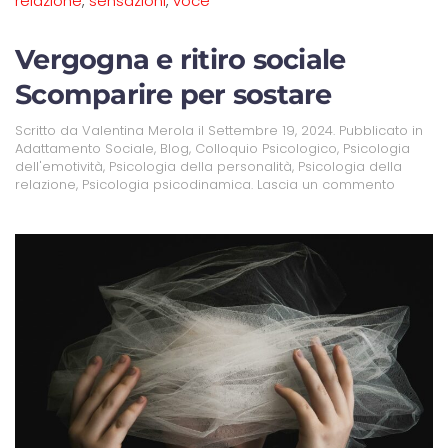
relazione
,
sensazioni
,
voce
Vergogna e ritiro sociale
Scomparire per sostare
Scritto da
Valentina Merola
il
Settembre 19, 2024
. Pubblicato in
Adattamento Sociale
,
Blog
,
Colloquio Psicologico
,
Psicologia
dell'emotività
,
Psicologia della personalità
,
Psicologia della
relazione
,
Psicologia psicodinamica
.
Lascia un commento