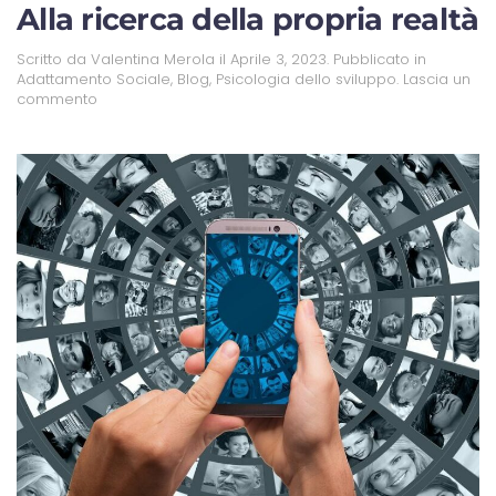
Alla ricerca della propria realtà
Scritto da
Valentina Merola
il
Aprile 3, 2023
. Pubblicato in
Adattamento Sociale
,
Blog
,
Psicologia dello sviluppo
.
Lascia un
commento