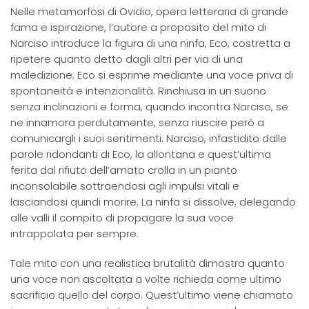
Nelle metamorfosi di Ovidio, opera letteraria di grande
fama e ispirazione, l’autore a proposito del mito di
Narciso introduce la figura di una ninfa, Eco, costretta a
ripetere quanto detto dagli altri per via di una
maledizione; Eco si esprime mediante una voce priva di
spontaneità e intenzionalità. Rinchiusa in un suono
senza inclinazioni e forma, quando incontra Narciso, se
ne innamora perdutamente, senza riuscire però a
comunicargli i suoi sentimenti. Narciso, infastidito dalle
parole ridondanti di Eco, la allontana e quest’ultima
ferita dal rifiuto dell’amato crolla in un pianto
inconsolabile sottraendosi agli impulsi vitali e
lasciandosi quindi morire. La ninfa si dissolve, delegando
alle valli il compito di propagare la sua voce
intrappolata per sempre.
Tale mito con una realistica brutalità dimostra quanto
una voce non ascoltata a volte richieda come ultimo
sacrificio quello del corpo. Quest’ultimo viene chiamato