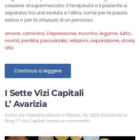
cassiere al supermercato. Il terapeuta e il paziente si
separano tra una seduta e l’altra, come per la pausa
estiva o per la chiusura di un percorso.
amore
,
cammino
,
Depressione
,
incontro
,
legame
,
lutto
,
novità
,
perdita
,
psicoanalisi
,
relazioni
,
separazione
,
storia
,
vita
Continua a leggere
I Sette Vizi Capitali
L’ Avarizia
Scritto da
Valentina Merola
il
Ottobre 29, 2023
. Pubblicato in
Blog
,
I 7 Vizi Capitali
.
Lascia un commento