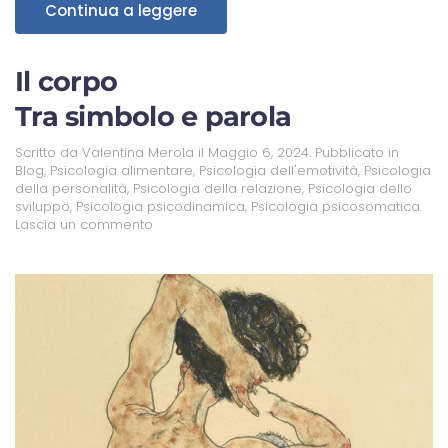
Continua a leggere
Il corpo
Tra simbolo e parola
Scritto da
Valentina Merola
il
Maggio 6, 2024
. Pubblicato in
Blog
,
Psicologia alimentare
,
Psicologia dell'emotività
,
Psicologia
della personalità
,
Psicologia della relazione
,
Psicologia dello
sviluppo
,
Psicologia psicodinamica
,
Psicologia psicosomatica
.
Lascia un commento