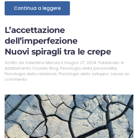
Continua a leggere
L’accettazione
dell’imperfezione
Nuovi spiragli tra le crepe
Scritto da
Valentina Merola
il
Giugno 27, 2024
. Pubblicato in
Adattamento Sociale
,
Blog
,
Psicologia della personalità
,
Psicologia della relazione
,
Psicologia dello sviluppo
.
Lascia un
commento