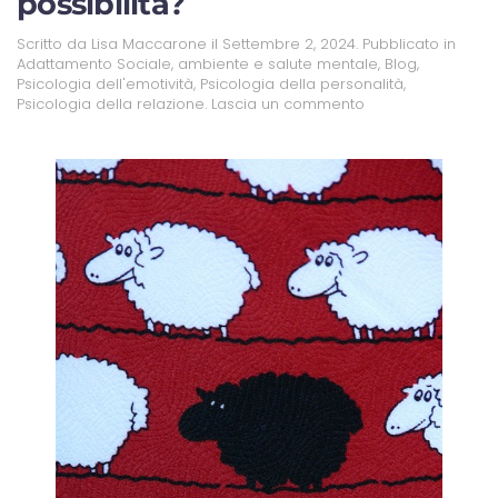
possibilità?
Scritto da
Lisa Maccarone
il
Settembre 2, 2024
. Pubblicato in
Adattamento Sociale
,
ambiente e salute mentale
,
Blog
,
Psicologia dell'emotività
,
Psicologia della personalità
,
Psicologia della relazione
.
Lascia un commento