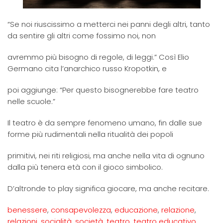
“Se noi riuscissimo a metterci nei panni degli altri, tanto
da sentire gli altri come fossimo noi, non
avremmo più bisogno di regole, di leggi.” Così Elio
Germano cita l’anarchico russo Kropotkin, e
poi aggiunge: “Per questo bisognerebbe fare teatro
nelle scuole.”
Il teatro è da sempre fenomeno umano, fin dalle sue
forme più rudimentali nella ritualità dei popoli
primitivi, nei riti religiosi, ma anche nella vita di ognuno
dalla più tenera età con il gioco simbolico.
D’altronde to play significa giocare, ma anche recitare.
benessere
,
consapevolezza
,
educazione
,
relazione
,
relazioni
,
socialità
,
società
,
teatro
,
teatro educativo