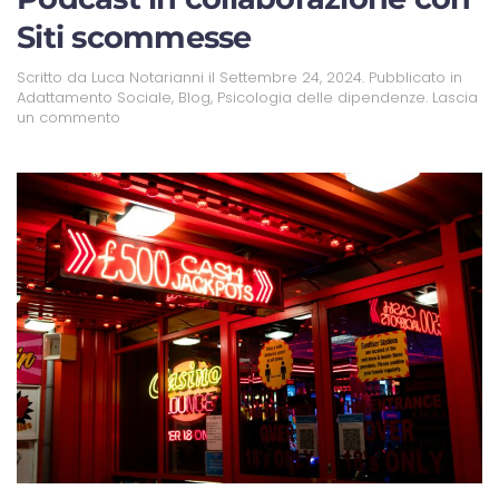
Siti scommesse
Scritto da
Luca Notarianni
il
Settembre 24, 2024
. Pubblicato in
Adattamento Sociale
,
Blog
,
Psicologia delle dipendenze
.
Lascia
un commento