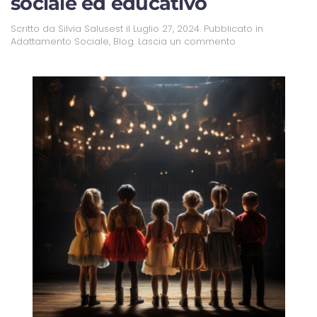
sociale ed educativo
Scritto da
Silvia Salusest
il
Luglio 27, 2024
. Pubblicato in
Adattamento Sociale
,
Blog
.
Lascia un commento