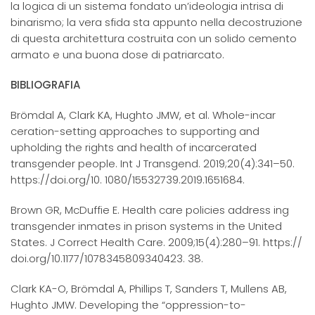
la logica di un sistema fondato un’ideologia intrisa di
binarismo; la vera sfida sta appunto nella decostruzione
di questa architettura costruita con un solido cemento
armato e una buona dose di patriarcato.
BIBLIOGRAFIA
Brömdal A, Clark KA, Hughto JMW, et al. Whole-incar
ceration-setting approaches to supporting and
upholding the rights and health of incarcerated
transgender people. Int J Transgend. 2019;20(4):341–50.
https://doi.org/10. 1080/15532739.2019.1651684.
Brown GR, McDuffie E. Health care policies address ing
transgender inmates in prison systems in the United
States. J Correct Health Care. 2009;15(4):280–91. https://
doi.org/10.1177/1078345809340423. 38.
Clark KA-O, Brömdal A, Phillips T, Sanders T, Mullens AB,
Hughto JMW. Developing the “oppression-to-