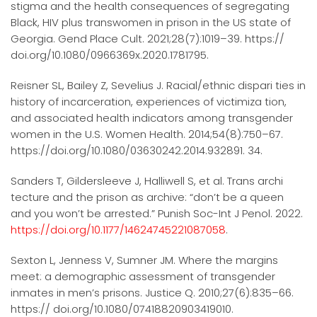
stigma and the health consequences of segregating
Black, HIV plus transwomen in prison in the US state of
Georgia. Gend Place Cult. 2021;28(7):1019–39. https://
doi.org/10.1080/0966369x.2020.1781795.
Reisner SL, Bailey Z, Sevelius J. Racial/ethnic dispari ties in
history of incarceration, experiences of victimiza tion,
and associated health indicators among transgender
women in the U.S. Women Health. 2014;54(8):750–67.
https://doi.org/10.1080/03630242.2014.932891. 34.
Sanders T, Gildersleeve J, Halliwell S, et al. Trans archi
tecture and the prison as archive: “don’t be a queen
and you won’t be arrested.” Punish Soc-Int J Penol. 2022.
https://doi.org/10.1177/14624745221087058
.
Sexton L, Jenness V, Sumner JM. Where the margins
meet: a demographic assessment of transgender
inmates in men’s prisons. Justice Q. 2010;27(6):835–66.
https:// doi.org/10.1080/07418820903419010.