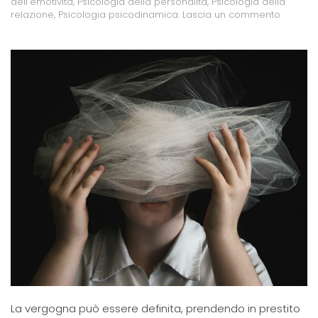
dell'emotività
,
Psicologia della personalità
,
Psicologia della
relazione
,
Psicologia psicodinamica
.
Lascia un commento
La vergogna può essere definita, prendendo in prestito