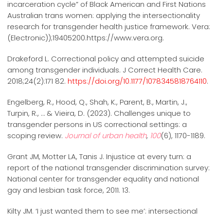
incarceration cycle” of Black American and First Nations
Australian trans women: applying the intersectionality
research for transgender health justice framework. Vera:
(Electronic));19405200.https://www.vera.org.
Drakeford L. Correctional policy and attempted suicide
among transgender individuals. J Correct Health Care.
2018;24(2):171 82.
https://doi.org/10.1177/1078345818764110
.
Engelberg, R., Hood, Q., Shah, K., Parent, B., Martin, J.,
Turpin, R., … & Vieira, D. (2023). Challenges unique to
transgender persons in US correctional settings: a
scoping review.
Journal of urban health
,
100
(6), 1170-1189.
Grant JM, Motter LA, Tanis J. Injustice at every turn: a
report of the national transgender discrimination survey:
National center for transgender equality and national
gay and lesbian task force, 2011. 13.
Kilty JM. ‘I just wanted them to see me’: intersectional