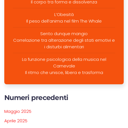
Il corpo tra forma e dissolvenza
L’Obesità
Il peso dell’anima nel film The Whale
Sento dunque mangio
Correlazione tra alterazione degli stati emotivi e
i disturbi alimentari
La funzione psicologica della musica nel
Carnevale
Il ritmo che unisce, libera e trasforma
Numeri precedenti
Maggio 2025
Aprile 2025