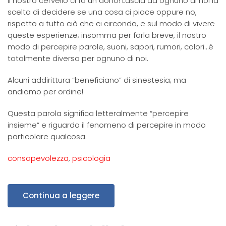
Il nostro cervello ci fa un dono! Lascia ad ognuno di noi la
scelta di decidere se una cosa ci piace oppure no,
rispetto a tutto ciò che ci circonda, e sul modo di vivere
queste esperienze; insomma per farla breve, il nostro
modo di percepire parole, suoni, sapori, rumori, colori…è
totalmente diverso per ognuno di noi.
Alcuni addirittura “beneficiano” di sinestesia; ma
andiamo per ordine!
Questa parola significa letteralmente “percepire
insieme” e riguarda il fenomeno di percepire in modo
particolare qualcosa.
consapevolezza
,
psicologia
Continua a leggere