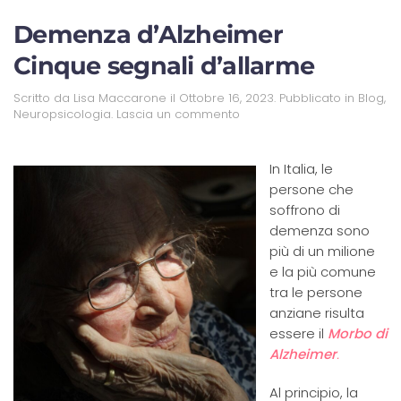
Un
Demenza d’Alzheimer
mondo
poco
Cinque segnali d’allarme
s-
conosciuto
Scritto da
Lisa Maccarone
il
Ottobre 16, 2023
. Pubblicato in
Blog
,
Neuropsicologia
.
Lascia un commento
In Italia, le
persone che
soffrono di
demenza sono
più di un milione
e la più comune
tra le persone
anziane risulta
essere il
Morbo di
Alzheimer
.
Al principio, la