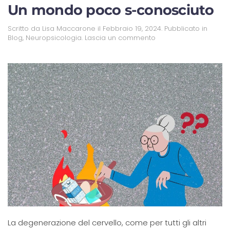
Un mondo poco s-conosciuto
Scritto da
Lisa Maccarone
il
Febbraio 19, 2024
. Pubblicato in
Blog
,
Neuropsicologia
.
Lascia un commento
La degenerazione del cervello, come per tutti gli altri