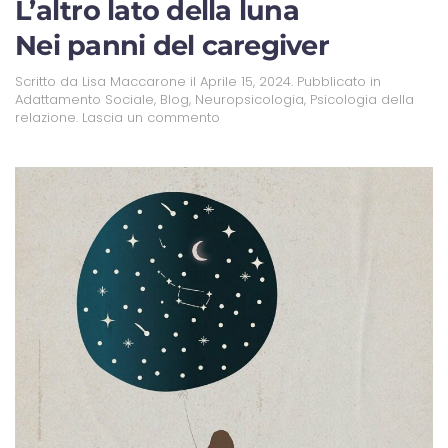
L’altro lato della luna
Nei panni del caregiver
Scritto da
Lisa Maccarone
il
Aprile 15, 2024
. Pubblicato in
Adattamento Sociale
,
Blog
,
Neuropsicologia
,
Psicologia della
relazione
.
Lascia un commento