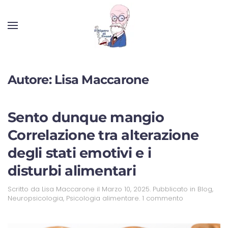
Autore:
Lisa Maccarone
Sento dunque mangio
Correlazione tra alterazione
degli stati emotivi e i
disturbi alimentari
Scritto da
Lisa Maccarone
il
Marzo 10, 2025
. Pubblicato in
Blog
,
Neuropsicologia
,
Psicologia alimentare
.
1 commento