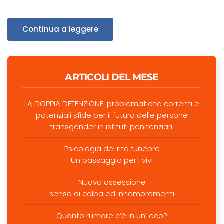
Continua a leggere
ARTICOLI DEL MESE
LA DOPPIA DETENZIONE: problematiche correnti e
potenziali sfide per il futuro delle persone
transgender in istituti penitenziari.
Psicologia del rito funebre
Un passaggio per i vivi
Nuova ossessione
senso di colpa ed innamoramenti
Quanto rumore c’è in un’ eco?