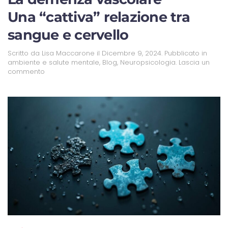
Una “cattiva” relazione tra
sangue e cervello
Scritto da
Lisa Maccarone
il
Dicembre 9, 2024
. Pubblicato in
ambiente e salute mentale
,
Blog
,
Neuropsicologia
.
Lascia un
commento