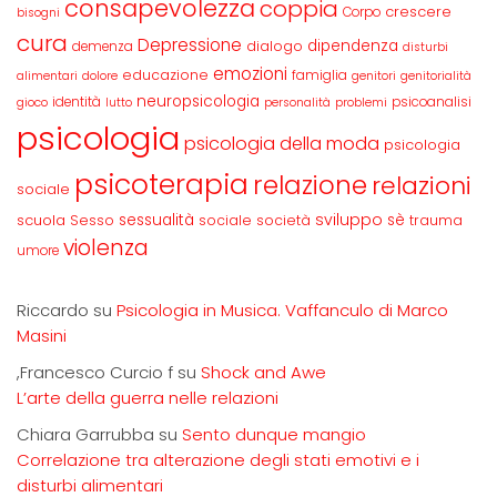
consapevolezza
coppia
crescere
Corpo
bisogni
cura
Depressione
dipendenza
dialogo
demenza
disturbi
emozioni
educazione
famiglia
alimentari
dolore
genitori
genitorialità
neuropsicologia
identità
psicoanalisi
gioco
lutto
personalità
problemi
psicologia
psicologia della moda
psicologia
psicoterapia
relazione
relazioni
sociale
sviluppo
scuola
sessualità
sè
Sesso
sociale
società
trauma
violenza
umore
Riccardo
su
Psicologia in Musica. Vaffanculo di Marco
Masini
,Francesco Curcio f
su
Shock and Awe
L’arte della guerra nelle relazioni
Chiara Garrubba
su
Sento dunque mangio
Correlazione tra alterazione degli stati emotivi e i
disturbi alimentari