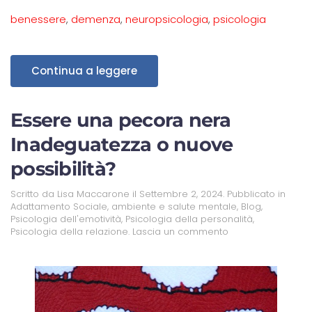
benessere
,
demenza
,
neuropsicologia
,
psicologia
Continua a leggere
Essere una pecora nera
Inadeguatezza o nuove
possibilità?
Scritto da
Lisa Maccarone
il
Settembre 2, 2024
. Pubblicato in
Adattamento Sociale
,
ambiente e salute mentale
,
Blog
,
Psicologia dell'emotività
,
Psicologia della personalità
,
Psicologia della relazione
.
Lascia un commento