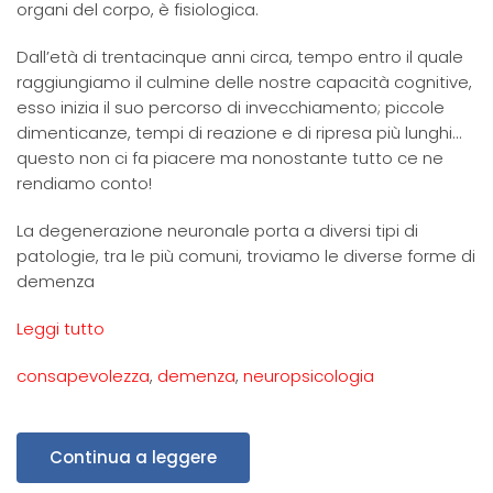
organi del corpo, è fisiologica.
Dall’età di trentacinque anni circa, tempo entro il quale
raggiungiamo il culmine delle nostre capacità cognitive,
esso inizia il suo percorso di invecchiamento; piccole
dimenticanze, tempi di reazione e di ripresa più lunghi…
questo non ci fa piacere ma nonostante tutto ce ne
rendiamo conto!
La degenerazione neuronale porta a diversi tipi di
patologie, tra le più comuni, troviamo le diverse forme di
demenza
:
Leggi tutto
Deterioramento
consapevolezza
,
demenza
,
neuropsicologia
cognitivo
e
forme
di
Continua a leggere
demenza