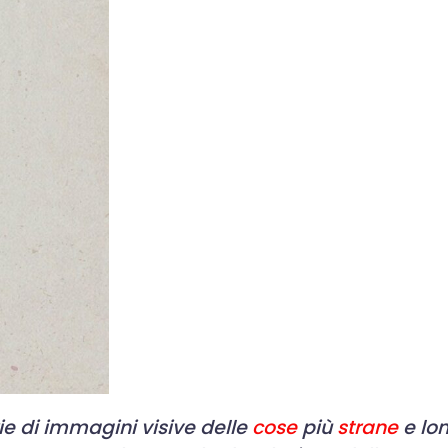
e di immagini visive delle
cose
più
strane
e lo