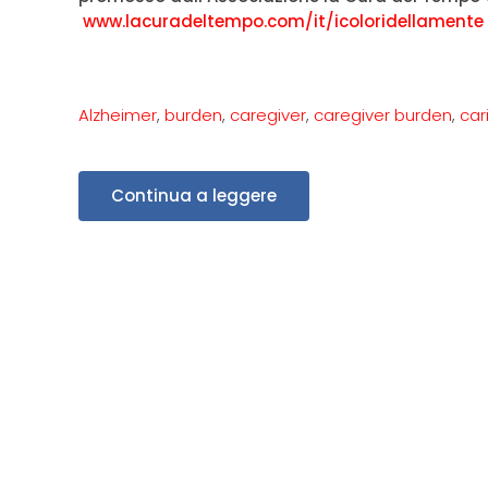
www.lacuradeltempo.com/it/icoloridellamente
Alzheimer
,
burden
,
caregiver
,
caregiver burden
,
car
Continua a leggere