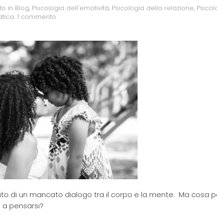
to in
Blog
,
Psicologia dell'emotività
,
Psicologia della relazione
,
Psicol
atica
.
1 commento
sito di un mancato dialogo tra il corpo e la mente. Ma cosa 
 a pensarsi?