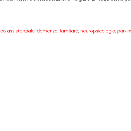
ico assistenziale
,
demenza
,
familiare
,
neuropsicologia
,
parki