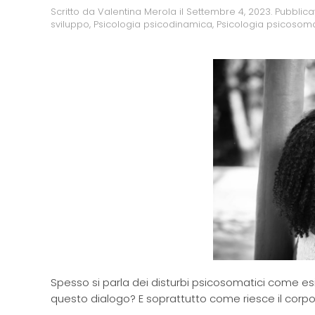
Scritto da
Valentina Merola
il
Settembre 4, 2023
. Pubblica
sviluppo
,
Psicologia psicodinamica
,
Psicologia psicosom
Spesso si parla dei disturbi psicosomatici come e
questo dialogo? E soprattutto come riesce il corpo