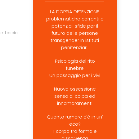
LA DOPPIA DETENZIONE:
problematiche correnti e
potenziali sfide per il
ne
.
Lascia
futuro delle persone
transgender in istituti
penitenziari.
Psicologia del rito
funebre
Un passaggio per i vivi
Nuova ossessione
senso di colpa ed
innamoramenti
Quanto rumore c’è in un’
eco?
Il corpo tra forma e
dissolvenza