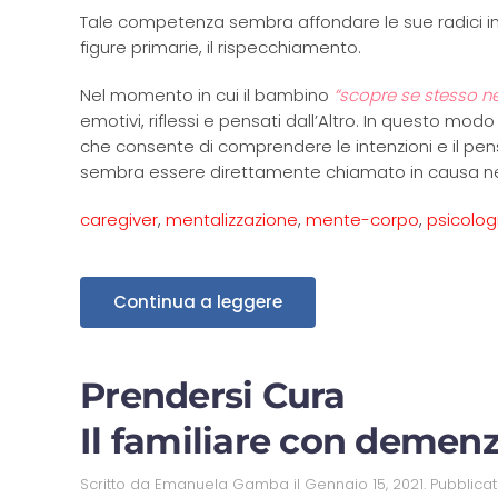
Tale competenza sembra affondare le sue radici in
figure primarie, il rispecchiamento.
Nel momento in cui il bambino
“scopre se stesso ne
emotivi, riflessi e pensati dall’Altro. In questo m
che consente di comprendere le intenzioni e il pen
sembra essere direttamente chiamato in causa nel
caregiver
,
mentalizzazione
,
mente-corpo
,
psicolog
Continua a leggere
Prendersi Cura
Il familiare con demenza
Scritto da
Emanuela Gamba
il
Gennaio 15, 2021
. Pubblica