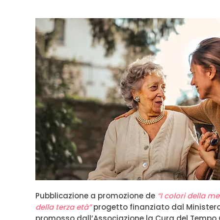
Pubblicazione a promozione de
“
I colori della 
della terza età
”
progetto finanziato dal Ministero 
promosso dall’Associazione la Cura del Tempo On