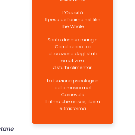
L’Obesità
Il peso dell’anima nel film
The Whale
Sento dunque mangio
Correlazione tra
alterazione degli stati
emotivi e i
disturbi alimentari
La funzione psicologica
della musica nel
Carnevale
Il ritmo che unisce, libera
e trasforma
ntane