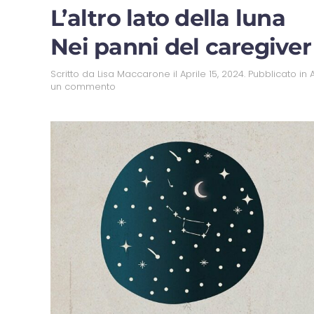
L’altro lato della luna
Nei panni del caregiver
Scritto da
Lisa Maccarone
il
Aprile 15, 2024
. Pubblicato in
un commento