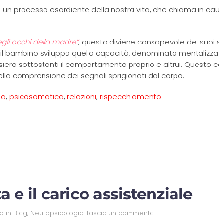
 un processo esordiente della nostra vita, che chiama in cau
gli occhi della madre”
, questo diviene consapevole dei suoi s
odo il bambino sviluppa quella capacità, denominata mentalizza
siero sottostanti il comportamento proprio e altrui. Questo c
la comprensione dei segnali sprigionati dal corpo.
ia
,
psicosomatica
,
relazioni
,
rispecchiamento
 e il carico assistenziale
to in
Blog
,
Neuropsicologia
.
Lascia un commento