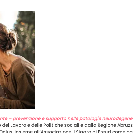
mente – prevenzione e supporto nelle patologie neurodegene
del Lavoro e delle Politiche sociali e dalla Regione Abruzz
lus, insieme all’Associazione Il Sigaro di Freud come pa