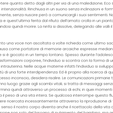
petere quanto detto dagli altri per via di una maledizione; Eco s
tenzionalità. Rinchiusa in un suono senza inclinazioni e for
te, senza riuscire però a comunicargli i suoi sentimenti. Na
na e quest’ultima ferita dal rifiuto dell’amato crolla in un piant
andosi quindi morire. La ninfa si dissolve, delegando alle valli 
anto una voce non ascoltata a volte richieda come ultimo sacr
 causa come portatore di memorie arcaiche espresse median
he si è giocato in un tempo lontano. Spesso durante l’adoles
formazioni corporee, l’individuo si scontra con la forma di u
trauterina. Nelle acque materne infatti l’individuo si svilupp
ù di una forte interdipendenza. Ed é proprio alla ricerca di qu
cesso inconscio, desidera risalire. Le comunicazioni primarie t
 luogo grazie agli scambi vitali; si tratta di messaggi senz
rmina quindi attraverso un processo di echi; in quei momenti 
ma il peso di una vita intera. Se qualcosa interrompe questo fl
sere ricercata incessantemente attraverso la riproduzione di
enso il nostro corpo diventa anche il ricettacolo della vita di
essione non solo del bisogno di nutrimento del bambino, ma 