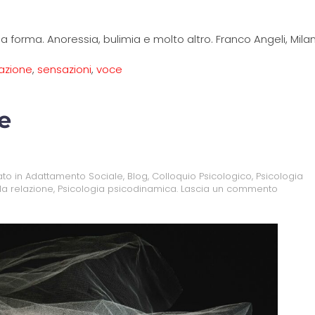
ella forma. Anoressia, bulimia e molto altro. Franco Angeli, Mila
lazione
,
sensazioni
,
voce
e
ato in
Adattamento Sociale
,
Blog
,
Colloquio Psicologico
,
Psicologia
la relazione
,
Psicologia psicodinamica
.
Lascia un commento