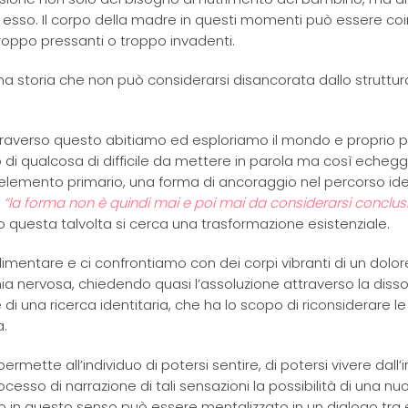
 esso. Il corpo della madre in questi momenti può essere coi
troppo pressanti o troppo invadenti.
a storia che non può considerarsi disancorata dallo struttura
ttraverso questo abitiamo ed esploriamo il mondo e proprio 
 di qualcosa di difficile da mettere in parola ma così echegg
elemento primario, una forma di ancoraggio nel percorso iden
a
“la forma non è quindi mai e poi mai da considerarsi conclus
rso questa talvolta si cerca una trasformazione esistenziale.
mentare e ci confrontiamo con dei corpi vibranti di un dolo
mia nervosa, chiedendo quasi l’assoluzione attraverso la disso
i una ricerca identitaria, che ha lo scopo di riconsiderare le
a.
rmette all’individuo di potersi sentire, di potersi vivere dall’
cesso di narrazione di tali sensazioni la possibilità di una nu
orpo in questo senso può essere mentalizzato in un dialogo tra