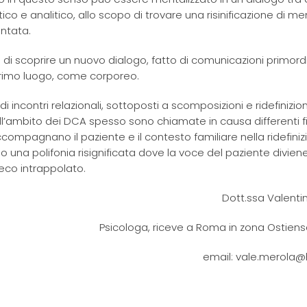
stico e analitico, allo scopo di trovare una risinificazione di m
ontata.
i scoprire un nuovo dialogo, fatto di comunicazioni primordia
primo luogo, come corporeo.
i incontri relazionali, sottoposti a scomposizioni e ridefinizioni
ll’ambito dei DCA spesso sono chiamate in causa differenti f
ccompagnano il paziente e il contesto familiare nella ridefiniz
 una polifonia risignificata dove la voce del paziente diviene
 eco intrappolato.
Dott.ssa Valenti
Psicologa, riceve a Roma in zona Ostiens
email: vale.merola@h