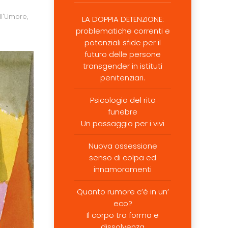
ll'Umore
,
LA DOPPIA DETENZIONE:
problematiche correnti e
potenziali sfide per il
futuro delle persone
transgender in istituti
penitenziari.
Psicologia del rito
funebre
Un passaggio per i vivi
Nuova ossessione
senso di colpa ed
innamoramenti
Quanto rumore c’è in un’
eco?
Il corpo tra forma e
dissolvenza