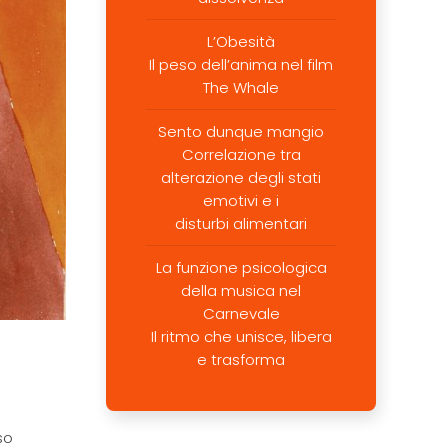
L’Obesità
Il peso dell’anima nel film
The Whale
Sento dunque mangio
Correlazione tra
alterazione degli stati
emotivi e i
disturbi alimentari
La funzione psicologica
della musica nel
Carnevale
Il ritmo che unisce, libera
e trasforma
so