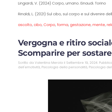
Lingiardi, V. (2024) Corpo, umano. Einaudi. Torino
Rinaldi, L. (2021) Sul cibo, sul corpo e sul divenire d
ascolto
,
cibo
,
Corpo
,
forma
,
gestazione
,
mente
,
re
Vergogna e ritiro social
Scomparire per sostare
Scritto da
Valentina Merola
il
Settembre 19, 2024
. Pubblic
dell'emotività
,
Psicologia della personalità
,
Psicologia del