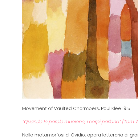
Movement of Vaulted Charmbers, Paul Klee 1915
“Quando le parole muoiono, i corpi parlano” (Tom 
Nelle metamorfosi di Ovidio, opera letteraria di gra