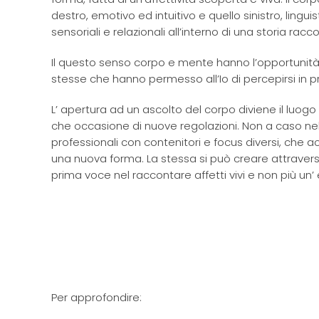
destro, emotivo ed intuitivo e quello sinistro, lingui
sensoriali e relazionali all’interno di una storia racc
Il questo senso corpo e mente hanno l’opportunità d
stesse che hanno permesso all’Io di percepirsi in 
L’ apertura ad un ascolto del corpo diviene il luogo d
che occasione di nuove regolazioni. Non a caso ne
professionali con contenitori e focus diversi, che a
una nuova forma. La stessa si può creare attraverso
prima voce nel raccontare affetti vivi e non più un’
Per approfondire: