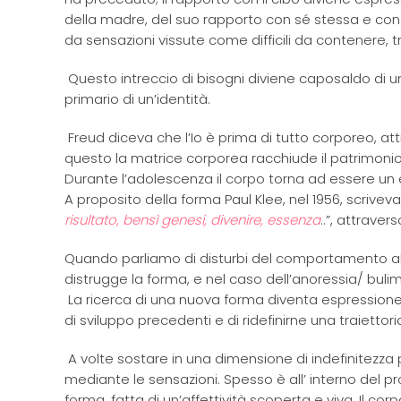
della madre, del suo rapporto con sé stessa e con
da sensazioni vissute come difficili da contenere, 
Questo intreccio di bisogni diviene caposaldo di un
primario di un’identità.
Freud diceva che l’Io è prima di tutto corporeo, a
questo la matrice corporea racchiude il patrimonio
Durante l’adolescenza il corpo torna ad essere un 
A proposito della forma Paul Klee, nel 1956, scrivev
risultato, bensì genesi, divenire, essenza
..”, attrave
Quando parliamo di disturbi del comportamento ali
distrugge la forma, e nel caso dell’anoressia/ buli
La ricerca di una nuova forma diventa espressione d
di sviluppo precedenti e di ridefinirne una traiettori
A volte sostare in una dimensione di indefinitezza pe
mediante le sensazioni. Spesso è all’ interno del pro
forma, fatta di un’affettività scoperta e viva. Il c