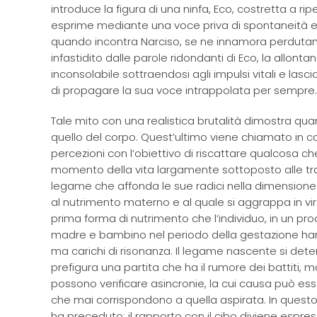
introduce la figura di una ninfa, Eco, costretta a ri
esprime mediante una voce priva di spontaneità e in
quando incontra Narciso, se ne innamora perdutamen
infastidito dalle parole ridondanti di Eco, la allonta
inconsolabile sottraendosi agli impulsi vitali e lasci
di propagare la sua voce intrappolata per sempre.
Tale mito con una realistica brutalità dimostra qu
quello del corpo. Quest’ultimo viene chiamato in
percezioni con l’obiettivo di riscattare qualcosa c
momento della vita largamente sottoposto alle tras
legame che affonda le sue radici nella dimensione in
al nutrimento materno e al quale si aggrappa in virt
prima forma di nutrimento che l’individuo, in un pro
madre e bambino nel periodo della gestazione hanno
ma carichi di risonanza. Il legame nascente si dete
prefigura una partita che ha il rumore dei battiti, 
possono verificare asincronie, la cui causa può es
che mai corrispondono a quella aspirata. In questo s
ha preceduto; il rapporto con il cibo diviene espr