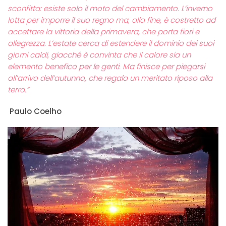
sconfitta: esiste solo il moto del cambiamento. L’inverno
lotta per imporre il suo regno ma, alla fine, è costretto ad
accettare la vittoria della primavera, che porta fiori e
allegrezza. L’estate cerca di estendere il dominio dei suoi
giorni caldi, giacché è convinta che il calore sia un
elemento benefico per le genti. Ma finisce per piegarsi
all’arrivo dell’autunno, che regala un meritato riposo alla
terra.”
Paulo Coelho