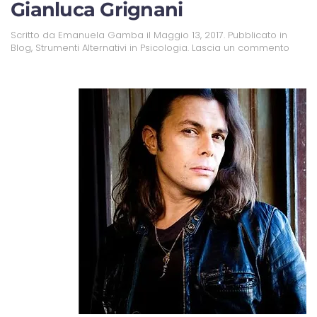
Gianluca Grignani
Scritto da
Emanuela Gamba
il
Maggio 13, 2017
. Pubblicato in
Blog
,
Strumenti Alternativi in Psicologia
.
Lascia un commento