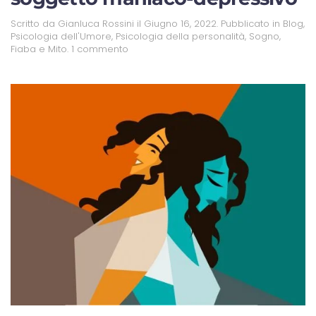
Scritto da
Gianluca Rossini
il
Giugno 16, 2022
. Pubblicato in
Blog
,
Psicologia dell'Umore
,
Psicologia della personalità
,
Sogno,
Fiaba e Mito
.
1 commento