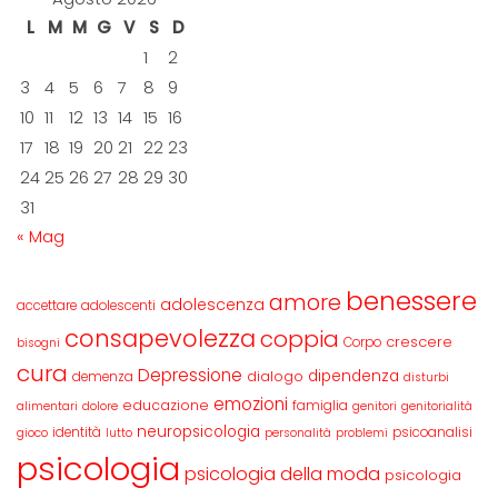
L
M
M
G
V
S
D
1
2
3
4
5
6
7
8
9
10
11
12
13
14
15
16
17
18
19
20
21
22
23
24
25
26
27
28
29
30
31
« Mag
benessere
amore
adolescenza
accettare
adolescenti
consapevolezza
coppia
crescere
Corpo
bisogni
cura
Depressione
dipendenza
dialogo
demenza
disturbi
emozioni
educazione
famiglia
alimentari
dolore
genitori
genitorialità
neuropsicologia
identità
psicoanalisi
gioco
lutto
personalità
problemi
psicologia
psicologia della moda
psicologia