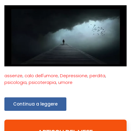
assenze
,
calo dell'umore
,
Depressione
,
perdita
,
psicologia
,
psicoterapia
,
umore
Continua a leggere