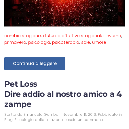
cambio stagione
,
disturbo affettivo stagionale
,
inverno
,
primavera
,
psicologia
,
psicoterapia
,
sole
,
umore
Continua a leggere
Pet Loss
Dire addio al nostro amico a 4
zampe
Scritto da
Emanuela Gamba
il
Novembre 11, 2016
. Pubblicato in
Blog
,
Psicologia della relazione
.
Lascia un commento