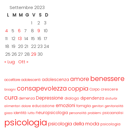
Settembre 2023
L
M
M
G
V
S
D
1
2
3
4
5
6
7
8
9
10
11
12
13
14
15
16
17
18
19
20
21
22
23
24
25
26
27
28
29
30
« Lug
Ott »
benessere
amore
adolescenza
accettare
adolescenti
consapevolezza
coppia
crescere
Corpo
bisogni
cura
Depressione
dipendenza
dialogo
demenza
disturbi
emozioni
educazione
famiglia
alimentari
dolore
genitori
genitorialità
neuropsicologia
identità
psicoanalisi
gioco
lutto
personalità
problemi
psicologia
psicologia della moda
psicologia