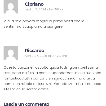
R
Cipriano
Luglio 17, 2024 alle 1:58 am
Io e la mia povera moglie la prima volta che la
sentimmo scappiamo a piangere
R
Riccardo
Aprile 27, 2025 alle 7:28 pm
Questa canzone l ascolto quasi tutti i giorni ,bellissima ,i
testi sono da film la canti stupendamente e la tua voce
fantastica ,tutti i cantanti si inginocchieranno a te ,la
canti con rabbia e sicurezza .Grande Masini ,ultima cosa
il testo chi la scritto.grazie.
Lascia un commento