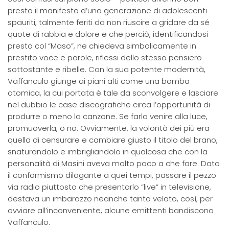
presto il manifesto d’una generazione di adolescenti
spauriti, talmente feriti da non riuscire a gridare da sé
quote di rabbia e dolore e che perciò, identificandosi
presto col “Maso”, ne chiedeva simbolicamente in
prestito voce e parole, riflessi dello stesso pensiero
sottostante e ribelle. Con la sua potente modernità,
Vaffanculo giunge ai piani alti come una bomba
atomica, la cui portata è tale da sconvolgere e lasciare
nel dubbio le case discografiche circa l’opportunità di
produrre o meno la canzone. Se farla venire alla luce,
promuoverla, o no. Ovviamente, la volontà dei più era
quella di censurare e cambiare giusto il titolo del brano,
snaturandolo e imbrigliandolo in qualcosa che con la
personalità di Masini aveva molto poco a che fare. Dato
il conformismo dilagante a quei tempi, passare il pezzo
via radio piuttosto che presentarlo “live” in televisione,
destava un imbarazzo neanche tanto velato, così, per
ovviare all’inconveniente, alcune emittenti bandiscono
Vaffanculo.