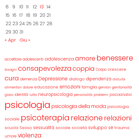
8
9
10
11
12
13
14
15
16
17
18
19
20
21
22
23
24
25
26
27
28
29
30
31
« Apr
Giu »
benessere
amore
adolescenza
accettare
adolescenti
consapevolezza
coppia
crescere
Corpo
bisogni
cura
Depressione
dipendenza
dialogo
demenza
disturbi
emozioni
educazione
famiglia
alimentari
dolore
genitori
genitorialità
neuropsicologia
identità
psicoanalisi
gioco
lutto
personalità
problemi
psicologia
psicologia della moda
psicologia
psicoterapia
relazione
relazioni
sociale
sviluppo
scuola
sessualità
sè
Sesso
sociale
società
trauma
violenza
umore