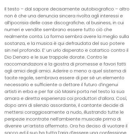
Il testo – dal sapore decisamente autobiografico – altro
non è che una denuncia sincera rivolta agli interessi e
all’ipocrisia delle case discografiche; al business, in cui
numeri e vendite sembrano essere tutto ciò che
realmente conta. La forma sembra avere la meglio sulla
sostanza, e la musica è qui defraudata del suo potere
sin nel profondo. E’ un urlo disperato e catartico contro il
Dio Denaro e le sue trappole dorate. Contro le
raccomandazioni e la giostra di promesse e favori fatti
agli amici degli amici. Aderire o meno a quel sistema di
tacite regole, sembrava essere di per sé un elemento
necessario e sufficiente a dettare il futuro d’ingenui
artisti in erba e per far ciò Masini porta nel testo la sua
amara e diretta esperienza coi produttori d’allora. Così,
dopo anni di silenzio assordante, il cantante decide di
mettersi coraggiosamente a nudo, illustrando tutte le
peripezie incontrate nell’ambiente musicale prima di
divenire un’artista affermato. Ora ha deciso di vuotare il
sacco ed il suo ha tutta l’aria d’essere una confessione