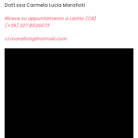
Dott.ssa Carmela Lucia Marafioti
Riceve su appuntamento a Larino (CB)
(+39) 327 8526673
cl.marafioti@hotmail.com