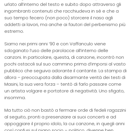
urlato all’interno del testo e subito dopo attraverso gli
ingombranti contenuti che racchiudeva in sé e che a
suo tempo fecero (non poco) storcere il naso agli
addetti ai lavori, ma anche ai fautori del perbenismo più
estremo.
Siamo nei primi anni ’90 e con Vaffanculo viene
sdoganato l’uso delle parolacce all’interno delle
canzoni. In particolare, questa, di canzone, incontrò non
pochi ostacoli sul suo cammino prima d’imporsi al vasto
pubblico che seguiva adorante il cantante. La stampa di
allora – preoccupata dalla disarmante verità dei testi di
Masini, la sua vera forza – tentò di farlo passare come
un artista volgare e portatore di negatività. Uno sfigato,
insomma.
Ma tutto ciò non bastò a fermare orde di fedeli ragazzini
al seguito, pronti a presenziare ai suoi concerti e ad
appoggiare il proprio idolo, la cui canzone, in quegli anni
così confusi sul piano socio – politico, divenne ben