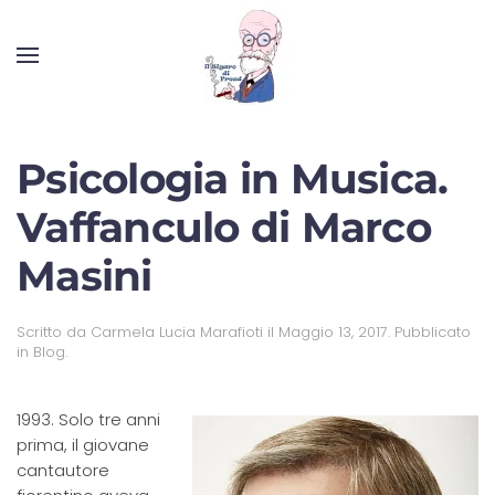
Psicologia in Musica.
Vaffanculo di Marco
Masini
Scritto da
Carmela Lucia Marafioti
il
Maggio 13, 2017
. Pubblicato
in
Blog
.
1993. Solo tre anni
prima, il giovane
cantautore