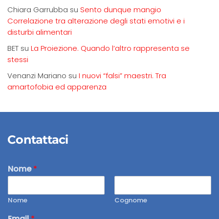
Chiara Garrubba
su
Sento dunque mangio
Correlazione tra alterazione degli stati emotivi e i
disturbi alimentari
BET
su
La Proiezione. Quando l’altro rappresenta se
stessi
Venanzi Mariano
su
I nuovi “falsi” maestri. Tra
amartofobia ed apparenza
Contattaci
Nome
*
Nome
Cognome
Email
*