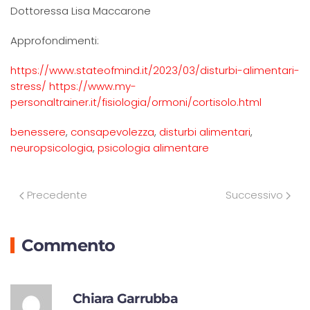
Dottoressa Lisa Maccarone
Approfondimenti:
https://www.stateofmind.it/2023/03/disturbi-alimentari-
stress/
https://www.my-
personaltrainer.it/fisiologia/ormoni/cortisolo.html
benessere
,
consapevolezza
,
disturbi alimentari
,
neuropsicologia
,
psicologia alimentare
Precedente
Successivo
Commento
R
Chiara Garrubba