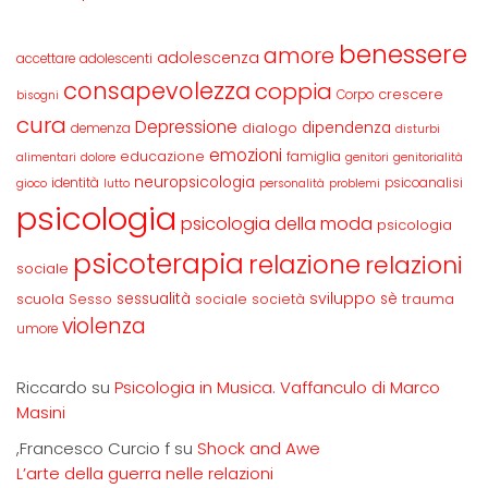
benessere
amore
adolescenza
accettare
adolescenti
consapevolezza
coppia
crescere
Corpo
bisogni
cura
Depressione
dipendenza
dialogo
demenza
disturbi
emozioni
educazione
famiglia
alimentari
dolore
genitori
genitorialità
neuropsicologia
identità
psicoanalisi
gioco
lutto
personalità
problemi
psicologia
psicologia della moda
psicologia
psicoterapia
relazione
relazioni
sociale
sviluppo
scuola
sessualità
sè
Sesso
sociale
società
trauma
violenza
umore
Riccardo
su
Psicologia in Musica. Vaffanculo di Marco
Masini
,Francesco Curcio f
su
Shock and Awe
L’arte della guerra nelle relazioni