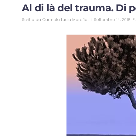
Al di là del trauma. Di p
Scritto da
Carmela Lucia Marafioti
il
Settembre 14, 2018
. 