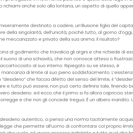
 richiami anche solo alla lontana, un aspetto di quello app
è miseramente destinato a cadere, un’illusione figlia del capit
della singolarità, dell’unicità, poiché tutto, al giorno d’oggi, 
me meccanizzato e privato della sua anima. Il risultato?
icina al godimento che travalica gli argini e che richiede di e
 suono di una schiavitù, che non conosce attesa o frustraz
ccartocciato al suo interno. Ripiegato su se stesso, è
ancanza di limite al suo pieno soddisfacimento. L’esistenz
“desiderio” che faccia difetto del senso del limite, il “desider
re e tutto può essere, non può certo definirsi tale, finendo 
vero desiderio: ed ecco che il primo si fa allora capriccio steri
sorregge e che non gli concede tregua. È un albero inaridito. 
e desiderio autentico, ci pensa una norma tacitamente acquis
 la legge che permette all’uomo di confrontarsi col proprio limi
ciò che vuole, né avere accesso indistinto a tutto quel che 