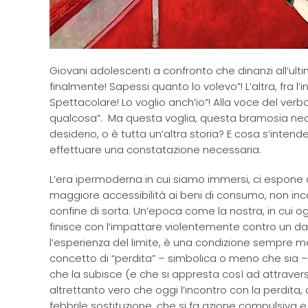
Giovani adolescenti a confronto che dinanzi all’ul
finalmente! Sapessi quanto lo volevo”! L’altra, fra l’
Spettacolare! Lo voglio anch’io”! Alla voce del ver
qualcosa”. Ma questa voglia, questa bramosia nea
desiderio, o è tutta un’altra storia? E cosa s’intend
effettuare una constatazione necessaria.
L’era ipermoderna in cui siamo immersi, ci espone
maggiore accessibilità ai beni di consumo, non inco
confine di sorta. Un’epoca come la nostra, in cui og
finisce con l’impattare violentemente contro un dat
l’esperienza del limite, è una condizione sempre me
concetto di “perdita” – simbolica o meno che sia 
che la subisce (e che si appresta così ad attravers
altrettanto vero che oggi l’incontro con la perdita, d
febbrile sostituzione, che si fa azione compulsiva e