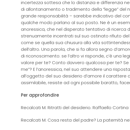
incertezza sottesa che lo distanzia e differenzia 
di allontanamento o tradimento della “legge” del no
grande responsabilità – sarebbe indicativo del com
qualche modo parlano al suo posto. Ne è un esemp
anoressica, che nel disperato tentativo di ricerca di p
strenuamente incentrati sul suo ostinato rifiuto del
come se quella sua chiusura alla vita sottintend
dell’altro. Una parola, che si fa allora segno d’amo
di riconoscimento: se l’altro vi risponde, c’è una l
valore per te? Conto davvero qualcosa per te? Se 
me”? E l’anoressica, nel suo attendere una risposta 
all’oggetto del suo desiderio d’amore il carattere d
assimilabile, resiste ad ogni possibile baratto, fac
Per approfondire
Recalcati M. Ritratti del desiderio. Raffaello Cortina
Recalcati M. Cosa resta del padre? La paternità nel