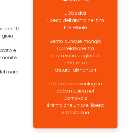
L’Obesità
Il peso dell’anima nel film
The Whale
conflitti
 gioia
Sento dunque mangio
Correlazione tra
alato e
alterazione degli stati
lmonite
emotivi e i
disturbi alimentari
 del mare
La funzione psicologica
della musica nel
Carnevale
Il ritmo che unisce, libera
e trasforma