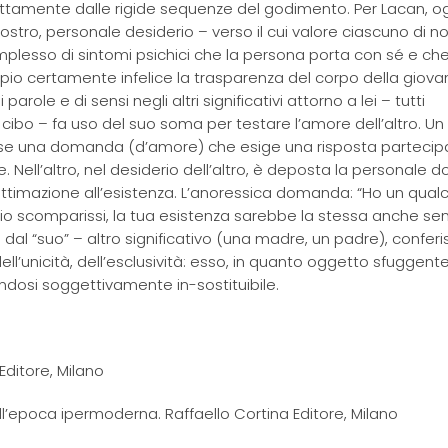
nettamente dalle rigide sequenze del godimento. Per Lacan, o
stro, personale desiderio – verso il cui valore ciascuno di n
plesso di sintomi psichici che la persona porta con sé e che
io certamente infelice la trasparenza del corpo della giova
arole e di sensi negli altri significativi attorno a lei – tutti
 cibo – fa uso del suo soma per testare l’amore dell’altro. Un
esse una domanda (d’amore) che esige una risposta partecip
re. Nell’altro, nel desiderio dell’altro, è deposta la personal
egittimazione all’esistenza. L’anoressica domanda: “Ho un qual
io scomparissi, la tua esistenza sarebbe la stessa anche sen
dal “suo” – altro significativo (una madre, un padre), confer
ell’unicità, dell’esclusività: esso, in quanto oggetto sfuggent
endosi soggettivamente in-sostituibile.
 Editore, Milano
l’epoca ipermoderna. Raffaello Cortina Editore, Milano