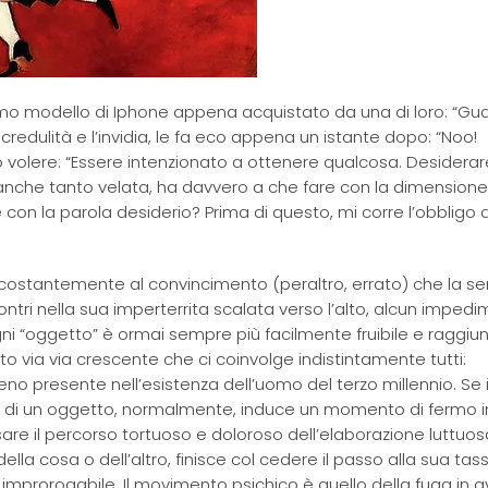
timo modello di Iphone appena acquistato da una di loro: “Gu
incredulità e l’invidia, le fa eco appena un istante dopo: “Noo!
bo volere: “Essere intenzionato a ottenere qualcosa. Desiderar
nche tanto velata, ha davvero a che fare con la dimensione
e con la parola desiderio? Prima di questo, mi corre l’obbligo d
 costantemente al convincimento (peraltro, errato) che la s
ntri nella sua imperterrita scalata verso l’alto, alcun imped
ni “oggetto” è ormai sempre più facilmente fruibile e raggiung
o via via crescente che ci coinvolge indistintamente tutti:
no presente nell’esistenza dell’uomo del terzo millennio. Se i
– di un oggetto, normalmente, induce un momento di fermo in
are il percorso tortuoso e doloroso dell’elaborazione luttuos
ella cosa o dell’altro, finisce col cedere il passo alla sua tass
 improrogabile. Il movimento psichico è quello della fuga in av