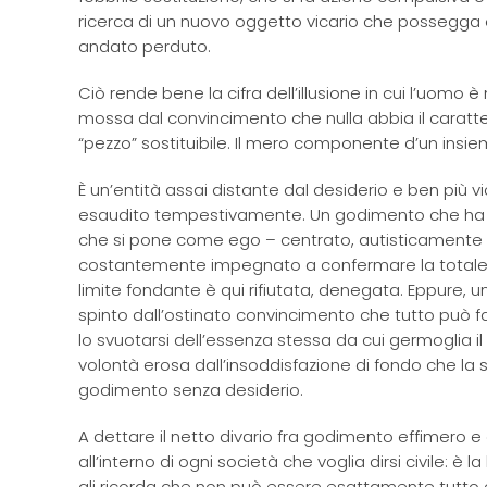
ricerca di un nuovo oggetto vicario che possegga o
andato perduto.
Ciò rende bene la cifra dell’illusione in cui l’uomo 
mossa dal convincimento che nulla abbia il carattere 
“pezzo” sostituibile. Il mero componente d’un insie
È un’entità assai distante dal desiderio e ben più v
esaudito tempestivamente. Un godimento che ha il
che si pone come ego – centrato, autisticamente a
costantemente impegnato a confermare la totale m
limite fondante è qui rifiutata, denegata. Eppure, un 
spinto dall’ostinato convincimento che tutto può fa
lo svuotarsi dell’essenza stessa da cui germoglia il 
volontà erosa dall’insoddisfazione di fondo che la 
godimento senza desiderio.
A dettare il netto divario fra godimento effimero 
all’interno di ogni società che voglia dirsi civile: è
gli ricorda che non può essere esattamente tutto 