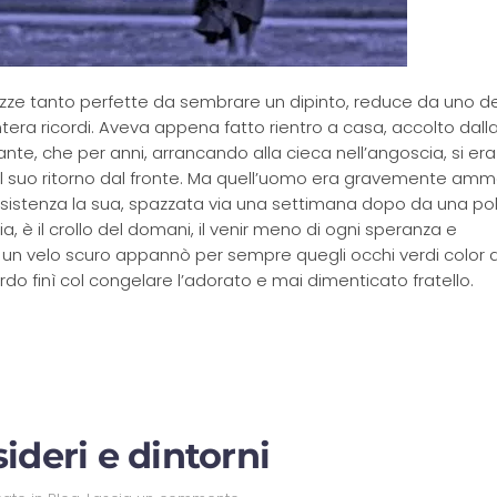
zze tanto perfette da sembrare un dipinto, reduce da uno dei 
ntera ricordi. Aveva appena fatto rientro a casa, accolto dalla
nte, che per anni, arrancando alla cieca nell’angoscia, si era
 suo ritorno dal fronte. Ma quell’uomo era gravemente amm
sistenza la sua, spazzata via una settimana dopo da una po
a, è il crollo del domani, il venir meno di ogni speranza e
he un velo scuro appannò per sempre quegli occhi verdi color
rdo finì col congelare l’adorato e mai dimenticato fratello.
ideri e dintorni