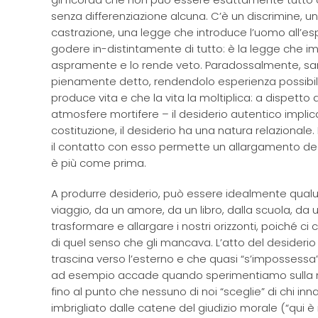
senza differenziazione alcuna. C’è un discrimine, un
castrazione, una legge che introduce l’uomo all’esp
godere in-distintamente di tutto: è la legge che 
aspramente e lo rende veto. Paradossalmente, sarà 
pienamente detto, rendendolo esperienza possibile
produce vita e che la vita la moltiplica: a dispet
atmosfere mortifere – il desiderio autentico implica
costituzione, il desiderio ha una natura relazionale.
il contatto con esso permette un allargamento degl
è più come prima.
A produrre desiderio, può essere idealmente qualun
viaggio, da un amore, da un libro, dalla scuola, da 
trasformare e allargare i nostri orizzonti, poiché c
di quel senso che gli mancava. L’atto del desiderio
trascina verso l’esterno e che quasi “s’impossessa” d
ad esempio accade quando sperimentiamo sulla n
fino al punto che nessuno di noi “sceglie” di chi in
imbrigliato dalle catene del giudizio morale (“qui è 