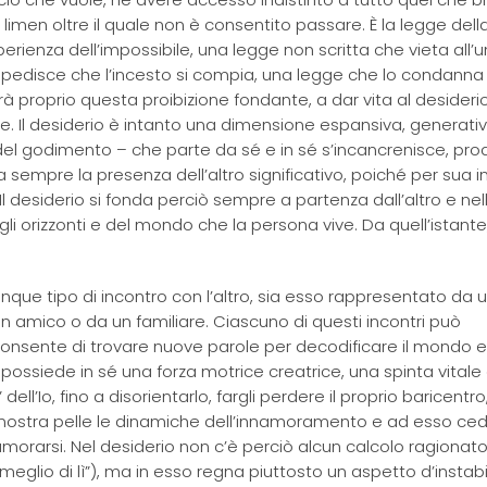
 limen oltre il quale non è consentito passare. È la legge dell
erienza dell’impossibile, una legge non scritta che vieta all’
impedisce che l’incesto si compia, una legge che lo condanna
proprio questa proibizione fondante, a dar vita al desideri
. Il desiderio è intanto una dimensione espansiva, generativ
to del godimento – che parte da sé e in sé s’incancrenisce, p
 sempre la presenza dell’altro significativo, poiché per sua i
 Il desiderio si fonda perciò sempre a partenza dall’altro e nell
i orizzonti e del mondo che la persona vive. Da quell’istante
que tipo di incontro con l’altro, sia esso rappresentato da 
un amico o da un familiare. Ciascuno di questi incontri può
i consente di trovare nuove parole per decodificare il mondo 
 possiede in sé una forza motrice creatrice, una spinta vitale
ell’Io, fino a disorientarlo, fargli perdere il proprio baricent
ostra pelle le dinamiche dell’innamoramento e ad esso ce
namorarsi. Nel desiderio non c’è perciò alcun calcolo ragionat
meglio di lì”), ma in esso regna piuttosto un aspetto d’instabi