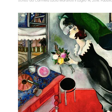
Scritto da
Carmela Lucia Marafioti
il
Luglio 14, 2018
. Pubbli