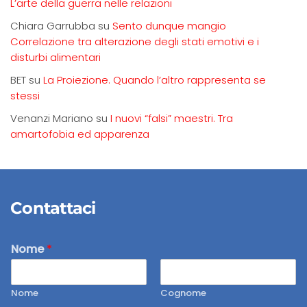
L’arte della guerra nelle relazioni
Chiara Garrubba
su
Sento dunque mangio
Correlazione tra alterazione degli stati emotivi e i
disturbi alimentari
BET
su
La Proiezione. Quando l’altro rappresenta se
stessi
Venanzi Mariano
su
I nuovi “falsi” maestri. Tra
amartofobia ed apparenza
Contattaci
Nome
*
Nome
Cognome