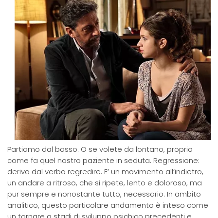
Partiamo dal basso. O se volete da lontano, proprio
come fa quel nostro paziente in seduta. Regressione:
deriva dal verbo regredire. E’ un movimento all’indietro,
un andare a ritroso, che si ripete, lento e doloroso, ma
pur sempre e nonostante tutto, necessario. In ambito
analitico, questo particolare andamento è inteso come
un tornare a stadi di sviluppo psichico precedenti e