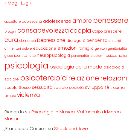
« Mag
Lug »
benessere
amore
adolescenza
accettare
adolescenti
consapevolezza
coppia
crescere
Corpo
bisogni
cura
Depressione
dipendenza
dialogo
demenza
disturbi
emozioni
educazione
famiglia
alimentari
dolore
genitori
genitorialità
neuropsicologia
identità
psicoanalisi
gioco
lutto
personalità
problemi
psicologia
psicologia della moda
psicologia
psicoterapia
relazione
relazioni
sociale
sviluppo
scuola
sessualità
sè
Sesso
sociale
società
trauma
violenza
umore
Riccardo
su
Psicologia in Musica. Vaffanculo di Marco
Masini
,Francesco Curcio f
su
Shock and Awe