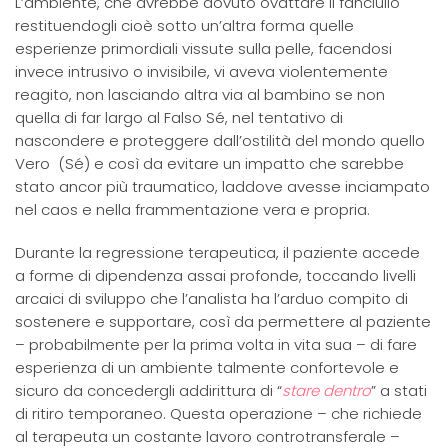
L’ambiente, che avrebbe dovuto ovattare il fanciullo
restituendogli cioè sotto un’altra forma quelle
esperienze primordiali vissute sulla pelle, facendosi
invece intrusivo o invisibile, vi aveva violentemente
reagito, non lasciando altra via al bambino se non
quella di far largo al Falso Sé, nel tentativo di
nascondere e proteggere dall’ostilità del mondo quello
Vero (Sé) e così da evitare un impatto che sarebbe
stato ancor più traumatico, laddove avesse inciampato
nel caos e nella frammentazione vera e propria.
Durante la regressione terapeutica, il paziente accede
a forme di dipendenza assai profonde, toccando livelli
arcaici di sviluppo che l’analista ha l’arduo compito di
sostenere e supportare, così da permettere al paziente
– probabilmente per la prima volta in vita sua – di fare
esperienza di un ambiente talmente confortevole e
sicuro da concedergli addirittura di “
stare dentro
” a stati
di ritiro temporaneo. Questa operazione – che richiede
al terapeuta un costante lavoro controtransferale –