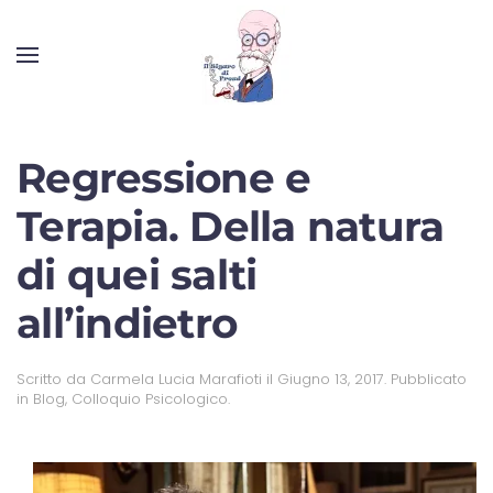
Regressione e
Terapia. Della natura
di quei salti
all’indietro
Scritto da
Carmela Lucia Marafioti
il
Giugno 13, 2017
. Pubblicato
in
Blog
,
Colloquio Psicologico
.