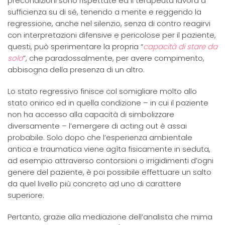
precondizioni sono rispettate ed il terapeuta lavora a
sufficienza su di sé, tenendo a mente e reggendo la
regressione, anche nel silenzio, senza di contro reagirvi
con interpretazioni difensive e pericolose per il paziente,
questi, può sperimentare la propria “
capacità di stare da
solo
”, che paradossalmente, per avere compimento,
abbisogna della presenza di un altro.
Lo stato regressivo finisce col somigliare molto allo
stato onirico ed in quella condizione – in cui il paziente
non ha accesso alla capacità di simbolizzare
diversamente – l’emergere di acting out è assai
probabile. Solo dopo che l’esperienza ambientale
antica e traumatica viene agìta fisicamente in seduta,
ad esempio attraverso contorsioni o irrigidimenti d’ogni
genere del paziente, è poi possibile effettuare un salto
da quel livello più concreto ad uno di carattere
superiore.
Pertanto, grazie alla mediazione dell’analista che mima