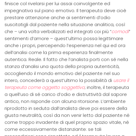
finisce col rivelarsi per lui assai coinvolgente ed
impegnativa sul piano emotivo. Il terapeuta deve cioè
prestare attenzione anche ai sentimenti d’odio
suscitatigli dal paziente nella situazione analitica, così
che – una volta verbalizzati ed integrati coi più “
comodi
”
sentimenti d’amore – quest’ultimo possa legittimare
anche i propri, percependo l’esperienza nel qui ed ora
dell’analisi come la prima esperienza finalmente
autentica. Reale. Il fatto che l’analista porti con sé nella
stanza d’analisi una quota della propria autenticità,
accogliendo il mondo emotivo del paziente nel suo
intero, concederà a quest’ultimo la possibilità di
usare il
terapeuta come oggetto soggettivo
; inoltre, il terapeuta
a quell’uso di sé carico d’odio e distruttività dal sapore
antico, non risponde con alcuna ritorsione. L’ambiente
riprodotto in seduta dall’analista deve poi essere della
giusta neutralità, così da non venir letto dal paziente né
come troppo invadente di quel proprio spazio vitale, né
come eccessivamente distanziante: se tali