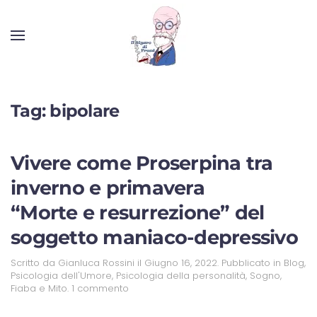
Tag:
bipolare
Vivere come Proserpina tra
inverno e primavera
“Morte e resurrezione” del
soggetto maniaco-depressivo
Scritto da
Gianluca Rossini
il
Giugno 16, 2022
. Pubblicato in
Blog
,
Psicologia dell'Umore
,
Psicologia della personalità
,
Sogno,
Fiaba e Mito
.
1 commento