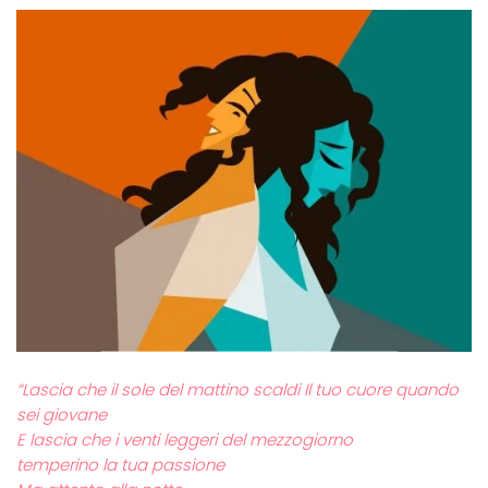
“Lascia che il sole del mattino scaldi Il tuo cuore quando
sei giovane
E lascia che i venti leggeri del mezzogiorno
temperino la tua passione