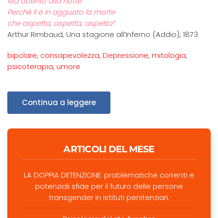
Ma attento alla notte
Perché lì è in agguato la morte
che aspetta, aspetta, aspetta”
Arthur Rimbaud, Una stagione all’Inferno (Addio), 1873
bipolare
,
consapevolezza
,
Depressione
,
mitologia
,
psicoterapia
,
umore
Continua a leggere
ARTICOLI DEL MESE
LA DOPPIA DETENZIONE: problematiche correnti e
potenziali sfide per il futuro delle persone
transgender in istituti penitenziari.