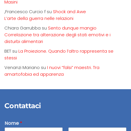
Masini
,Francesco Curcio f
su
Shock and Awe
L’arte della guerra nelle relazioni
Chiara Garrubba
su
Sento dunque mangio
Correlazione tra alterazione degli stati emotivi e i
disturbi alimentari
BET
su
La Proiezione. Quando l’altro rappresenta se
stessi
Venanzi Mariano
su
I nuovi “falsi” maestri. Tra
amartofobia ed apparenza
Contattaci
Nome
*