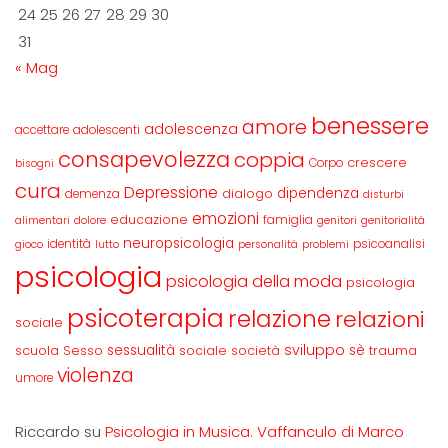
24
25
26
27
28
29
30
31
« Mag
benessere
amore
adolescenza
accettare
adolescenti
consapevolezza
coppia
crescere
Corpo
bisogni
cura
Depressione
dipendenza
dialogo
demenza
disturbi
emozioni
educazione
famiglia
alimentari
dolore
genitori
genitorialità
neuropsicologia
identità
psicoanalisi
gioco
lutto
personalità
problemi
psicologia
psicologia della moda
psicologia
psicoterapia
relazione
relazioni
sociale
sviluppo
scuola
sessualità
sè
Sesso
sociale
società
trauma
violenza
umore
Riccardo
su
Psicologia in Musica. Vaffanculo di Marco