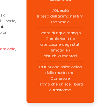
L’Obesità
) di
Il peso dell’anima nel film
i Charlie,
The Whale
mi
.
o di
Sento dunque mangio
Correlazione tra
alterazione degli stati
atologia
,
emotivi e i
disturbi alimentari
La funzione psicologica
della musica nel
Carnevale
Il ritmo che unisce, libera
e trasforma