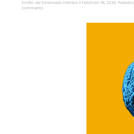
Scritto da
Emanuela Gamba
il
Febbraio 18, 2025
. Pubblic
commento