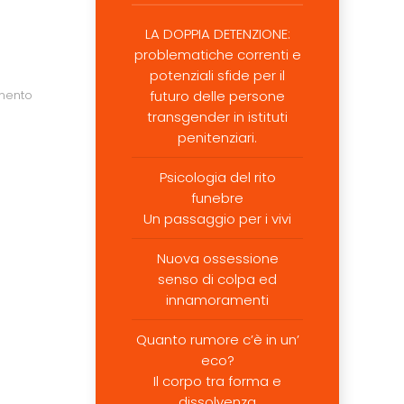
LA DOPPIA DETENZIONE:
problematiche correnti e
potenziali sfide per il
mento
futuro delle persone
transgender in istituti
penitenziari.
Psicologia del rito
funebre
Un passaggio per i vivi
Nuova ossessione
senso di colpa ed
innamoramenti
Quanto rumore c’è in un’
eco?
Il corpo tra forma e
dissolvenza