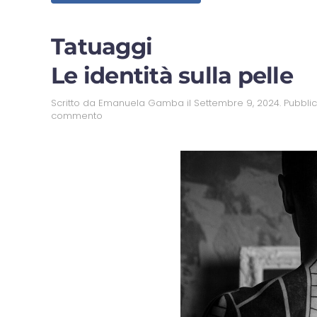
Tatuaggi
Le identità sulla pelle
Scritto da
Emanuela Gamba
il
Settembre 9, 2024
. Pubbli
commento