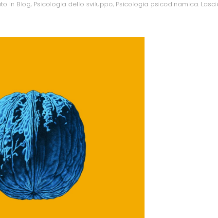
ato in
Blog
,
Psicologia dello sviluppo
,
Psicologia psicodinamica
.
Lasci