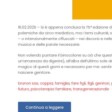
16.02.2025 – Si è appena conclusa la 75° edizione 
polemiche da circo mediatico, ma i temi culturali, 
– o intenzionalmente offuscati – nei discorsi e nel
musica e delle parole necessarie.
Non volendo puntare il binocolone su ciò che questo 
un’amarezza da digerire), all’alba dell’ultimo so
magico di questi giorni e necessario per me: sentir
nascere genitore.
brunori sas
,
coppia
,
famiglia
,
fare figli
,
figli
,
genitori
,
futuro
,
psicoterapia familiare
,
transgenerazionale
Continua a leggere