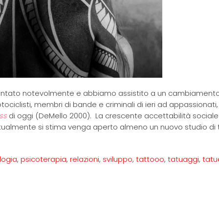
umentato notevolmente e abbiamo assistito a un cambiamento
ociclisti, membri di bande e criminali di ieri ad appassionati, 
ass
di oggi (DeMello 2000). La crescente accettabilità sociale
attualmente si stima venga aperto almeno un nuovo studio di
logia
,
psicoterapia
,
relazioni
,
sviluppo
,
tattooo
,
tatuaggi
,
tatu