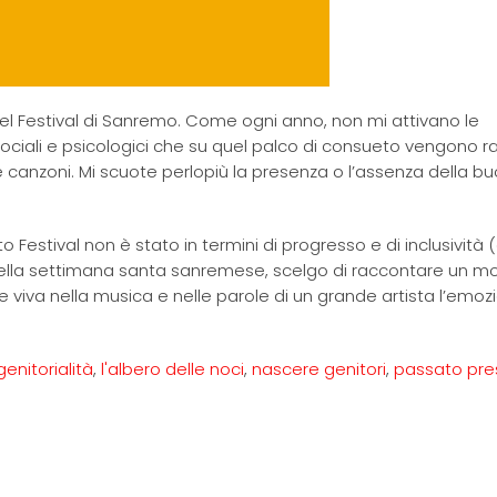
del Festival di Sanremo. Come ogni anno, non mi attivano le
sociali e psicologici che su quel palco di consueto vengono r
le canzoni. Mi scuote perlopiù la presenza o l’assenza della b
Festival non è stato in termini di progresso e di inclusività 
le della settimana santa sanremese, scelgo di raccontare un
e viva nella musica e nelle parole di un grande artista l’emoz
genitorialità
,
l'albero delle noci
,
nascere genitori
,
passato pre