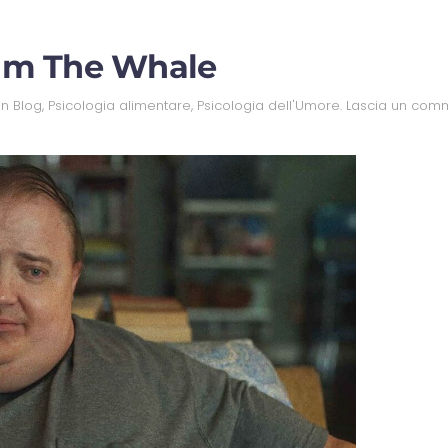
film The Whale
 in
Blog
,
Psicologia alimentare
,
Psicologia dell'Umore
.
Lascia un com