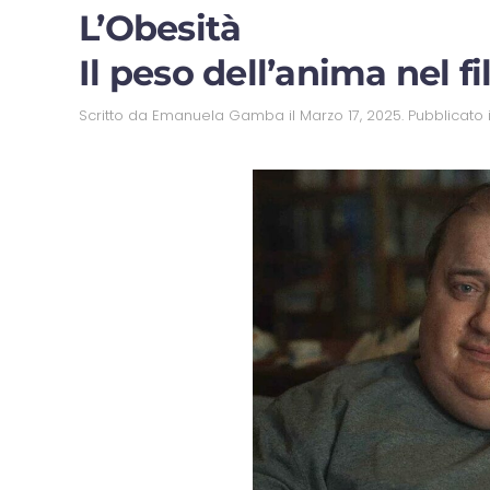
L’Obesità
Il peso dell’anima nel 
Scritto da
Emanuela Gamba
il
Marzo 17, 2025
. Pubblicato