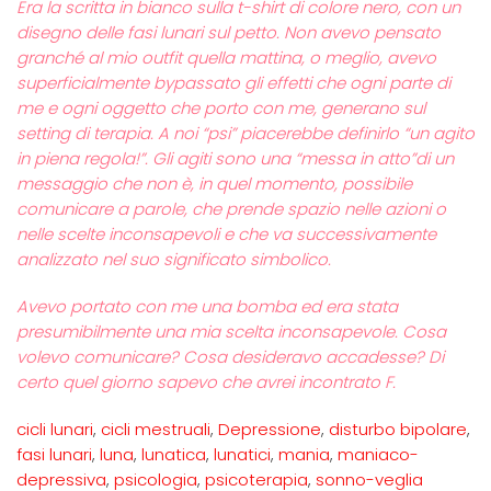
Era la scritta in bianco sulla t-shirt di colore nero, con un
disegno delle fasi lunari sul petto.
Non avevo pensato
granché al mio outfit quella mattina, o meglio, avevo
superficialmente bypassato gli effetti che ogni parte di
me e ogni oggetto che porto con me, generano sul
setting di terapia. A noi “psi” piacerebbe definirlo “un agito
in piena regola!”. Gli agiti sono una “messa in atto”di un
messaggio che non è, in quel momento, possibile
comunicare a parole, che prende spazio nelle azioni o
nelle scelte inconsapevoli e che va successivamente
analizzato nel suo significato simbolico.
Avevo portato con me una bomba ed era stata
presumibilmente una mia scelta inconsapevole.
Cosa
volevo comunicare? Cosa desideravo accadesse? Di
certo quel giorno sapevo che avrei incontrato F.
cicli lunari
,
cicli mestruali
,
Depressione
,
disturbo bipolare
,
fasi lunari
,
luna
,
lunatica
,
lunatici
,
mania
,
maniaco-
depressiva
,
psicologia
,
psicoterapia
,
sonno-veglia