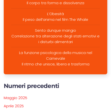
Il corpo tra forma e dissolvenza
L’Obesità
Il peso dell’anima nel film The Whale
Sento dunque mangio
Correlazione tra alterazione degli stati emotivi e
i disturbi alimentari
La funzione psicologica della musica nel
Carnevale
Il ritmo che unisce, libera e trasforma
Numeri precedenti
Maggio 2025
Aprile 2025