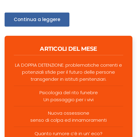
Continua a leggere
ARTICOLI DEL MESE
LA DOPPIA DETENZIONE: problematiche correnti e
potenziali sfide per il futuro delle persone
transgender in istituti penitenziari.
Psicologia del rito funebre
Un passaggio per i vivi
Nuova ossessione
senso di colpa ed innamoramenti
Quanto rumore c’è in un’ eco?