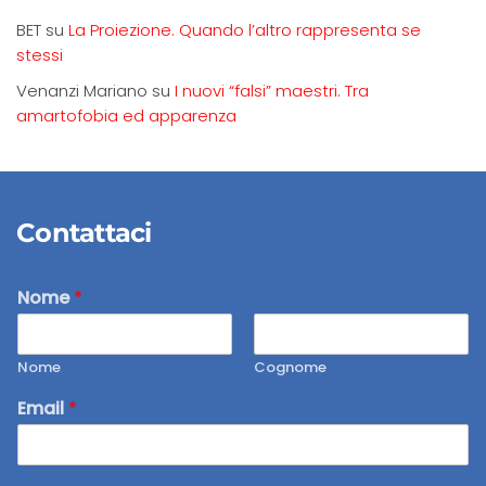
BET
su
La Proiezione. Quando l’altro rappresenta se
stessi
Venanzi Mariano
su
I nuovi “falsi” maestri. Tra
amartofobia ed apparenza
Contattaci
Nome
*
Nome
Cognome
Email
*