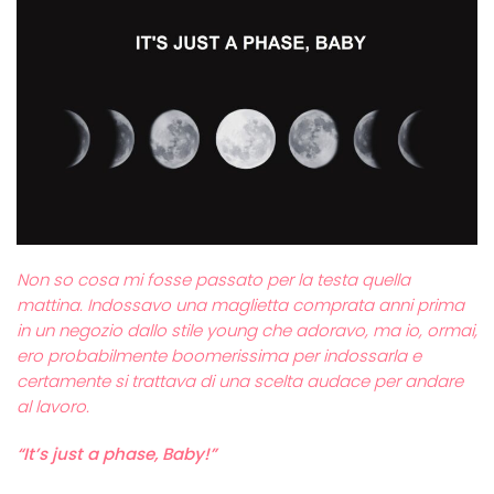
Non so cosa mi fosse passato per la testa quella
mattina. Indossavo una maglietta comprata anni prima
in un negozio dallo stile young che adoravo, ma io, ormai,
ero probabilmente boomerissima per indossarla e
certamente si trattava di una scelta audace per andare
al lavoro.
“It’s just a phase, Baby!”