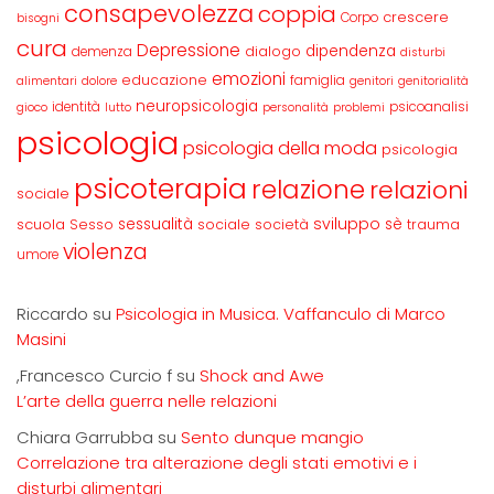
consapevolezza
coppia
crescere
Corpo
bisogni
cura
Depressione
dipendenza
dialogo
demenza
disturbi
emozioni
educazione
famiglia
alimentari
dolore
genitori
genitorialità
neuropsicologia
identità
psicoanalisi
gioco
lutto
personalità
problemi
psicologia
psicologia della moda
psicologia
psicoterapia
relazione
relazioni
sociale
sviluppo
scuola
sessualità
sè
Sesso
sociale
società
trauma
violenza
umore
Riccardo
su
Psicologia in Musica. Vaffanculo di Marco
Masini
,Francesco Curcio f
su
Shock and Awe
L’arte della guerra nelle relazioni
Chiara Garrubba
su
Sento dunque mangio
Correlazione tra alterazione degli stati emotivi e i
disturbi alimentari