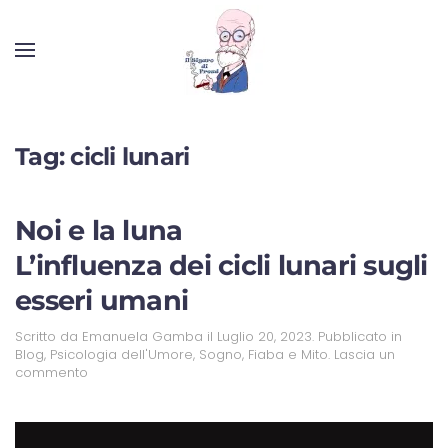
Tag:
cicli lunari
Noi e la luna
L’influenza dei cicli lunari sugli
esseri umani
Scritto da
Emanuela Gamba
il
Luglio 20, 2023
. Pubblicato in
Blog
,
Psicologia dell'Umore
,
Sogno, Fiaba e Mito
.
Lascia un
commento