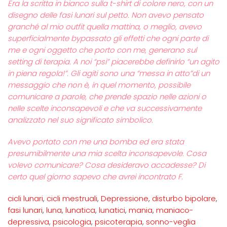
Era la scritta in bianco sulla t-shirt di colore nero, con un
disegno delle fasi lunari sul petto.
Non avevo pensato
granché al mio outfit quella mattina, o meglio, avevo
superficialmente bypassato gli effetti che ogni parte di
me e ogni oggetto che porto con me, generano sul
setting di terapia. A noi “psi” piacerebbe definirlo “un agito
in piena regola!”. Gli agiti sono una “messa in atto”di un
messaggio che non è, in quel momento, possibile
comunicare a parole, che prende spazio nelle azioni o
nelle scelte inconsapevoli e che va successivamente
analizzato nel suo significato simbolico.
Avevo portato con me una bomba ed era stata
presumibilmente una mia scelta inconsapevole.
Cosa
volevo comunicare? Cosa desideravo accadesse? Di
certo quel giorno sapevo che avrei incontrato F.
cicli lunari
,
cicli mestruali
,
Depressione
,
disturbo bipolare
,
fasi lunari
,
luna
,
lunatica
,
lunatici
,
mania
,
maniaco-
depressiva
,
psicologia
,
psicoterapia
,
sonno-veglia