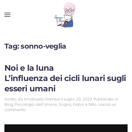
Tag:
sonno-veglia
Noi e la luna
L’influenza dei cicli lunari sugli
esseri umani
Scritto da
Emanuela Gamba
il
Luglio 20, 2023
. Pubblicato in
Blog
,
Psicologia dell'Umore
,
Sogno, Fiaba e Mito
.
Lascia un
commento