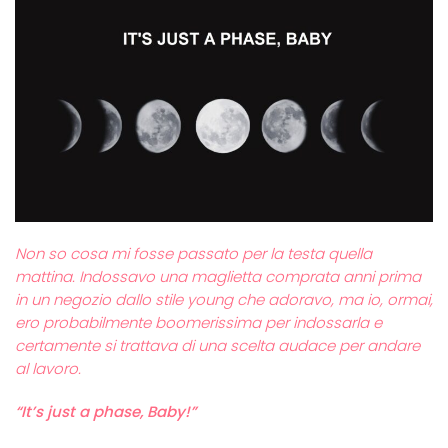
Non so cosa mi fosse passato per la testa quella
mattina. Indossavo una maglietta comprata anni prima
in un negozio dallo stile young che adoravo, ma io, ormai,
ero probabilmente boomerissima per indossarla e
certamente si trattava di una scelta audace per andare
al lavoro.
“It’s just a phase, Baby!”