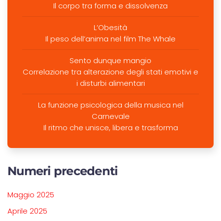
Il corpo tra forma e dissolvenza
L’Obesità
Il peso dell’anima nel film The Whale
Sento dunque mangio
Correlazione tra alterazione degli stati emotivi e
i disturbi alimentari
La funzione psicologica della musica nel
Carnevale
Il ritmo che unisce, libera e trasforma
Numeri precedenti
Maggio 2025
Aprile 2025