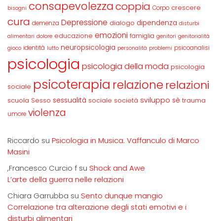
consapevolezza
coppia
crescere
Corpo
bisogni
cura
Depressione
dipendenza
dialogo
demenza
disturbi
emozioni
educazione
famiglia
alimentari
dolore
genitori
genitorialità
neuropsicologia
identità
psicoanalisi
gioco
lutto
personalità
problemi
psicologia
psicologia della moda
psicologia
psicoterapia
relazione
relazioni
sociale
sviluppo
scuola
sessualità
sè
Sesso
sociale
società
trauma
violenza
umore
Riccardo
su
Psicologia in Musica. Vaffanculo di Marco
Masini
,Francesco Curcio f
su
Shock and Awe
L’arte della guerra nelle relazioni
Chiara Garrubba
su
Sento dunque mangio
Correlazione tra alterazione degli stati emotivi e i
disturbi alimentari