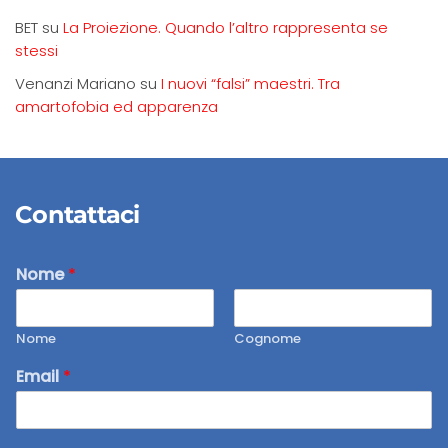
BET
su
La Proiezione. Quando l’altro rappresenta se
stessi
Venanzi Mariano
su
I nuovi “falsi” maestri. Tra
amartofobia ed apparenza
Contattaci
Nome
*
Nome
Cognome
Email
*