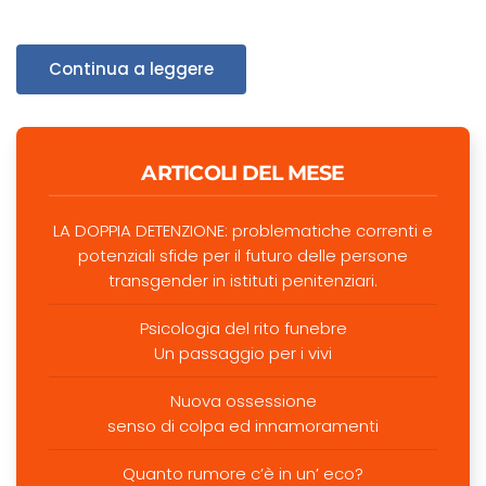
Continua a leggere
ARTICOLI DEL MESE
LA DOPPIA DETENZIONE: problematiche correnti e
potenziali sfide per il futuro delle persone
transgender in istituti penitenziari.
Psicologia del rito funebre
Un passaggio per i vivi
Nuova ossessione
senso di colpa ed innamoramenti
Quanto rumore c’è in un’ eco?