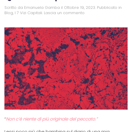
Scritto da
Emanuela Gamba
il
Ottobre 19, 2023
. Pubblicato in
Blog
,
I 7 Vizi Capitali
.
Lascia un commento
“
Non c’è niente di più originale del peccato.”
Lessi poco più che bambina sul diario di una mia