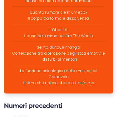
senso di colpa ed innamoramenti
Quanto rumore c’è in un’ eco?
Il corpo tra forma e dissolvenza
L’Obesità
Il peso dell’anima nel film The Whale
Sento dunque mangio
Correlazione tra alterazione degli stati emotivi e
i disturbi alimentari
La funzione psicologica della musica nel
Carnevale
Il ritmo che unisce, libera e trasforma
Numeri precedenti