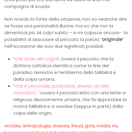
compagna di scuola.
Non ricordo la fonte della citazione, non so neanche dire
se fosse una personalità illustre, ma so che non la
dimenticai più. Mi colpì subito – e mi colpisce ancora- la
possibilità di associare al peccato la parola “
originale
”
nell’accezione dei suoi due significati possibili:
“
che risale alle origini
”, ovvero il peccato che la
dottrina cattolica identifica come la fine del
paradiso terrestre e l’emblema della fallibilità e
della colpa umana;
“
che è personale
,
particolare, diverso da altri,
innovativo…”
ovvero il peccato letto con una lente a-
religiosa, decisamente umana, che fa apprezzare la
nostra fallibilità e ci assolve (seppur in parte) dalla
colpa delle origini.
accidia
,
antropologia
,
avarizia
,
freud
,
gola
,
invidia
,
ira
,