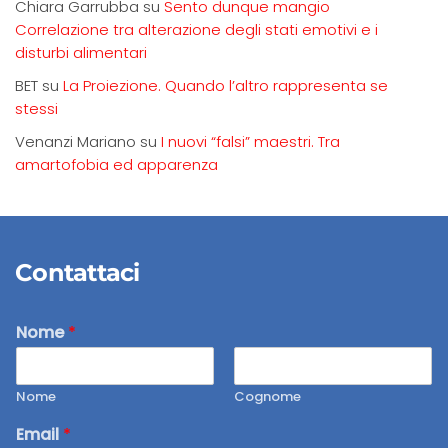
Chiara Garrubba
su
Sento dunque mangio
Correlazione tra alterazione degli stati emotivi e i
disturbi alimentari
BET
su
La Proiezione. Quando l’altro rappresenta se
stessi
Venanzi Mariano
su
I nuovi “falsi” maestri. Tra
amartofobia ed apparenza
Contattaci
Nome
*
Nome
Cognome
Email
*