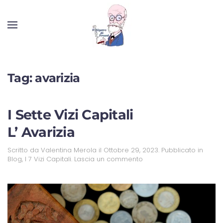
Tag:
avarizia
I Sette Vizi Capitali
L’ Avarizia
Scritto da
Valentina Merola
il
Ottobre 29, 2023
. Pubblicato in
Blog
,
I 7 Vizi Capitali
.
Lascia un commento