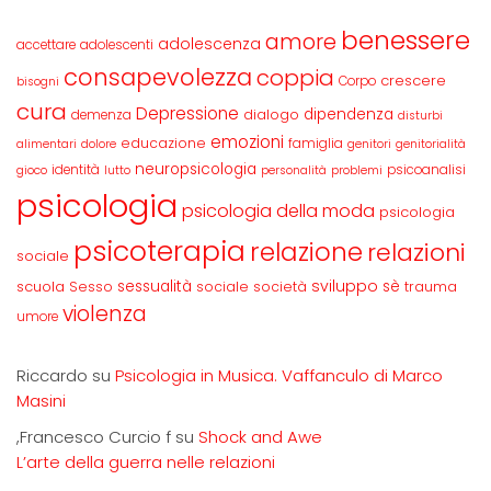
benessere
amore
adolescenza
accettare
adolescenti
consapevolezza
coppia
crescere
Corpo
bisogni
cura
Depressione
dipendenza
dialogo
demenza
disturbi
emozioni
educazione
famiglia
alimentari
dolore
genitori
genitorialità
neuropsicologia
identità
psicoanalisi
gioco
lutto
personalità
problemi
psicologia
psicologia della moda
psicologia
psicoterapia
relazione
relazioni
sociale
sviluppo
scuola
sessualità
sè
Sesso
sociale
società
trauma
violenza
umore
Riccardo
su
Psicologia in Musica. Vaffanculo di Marco
Masini
,Francesco Curcio f
su
Shock and Awe
L’arte della guerra nelle relazioni