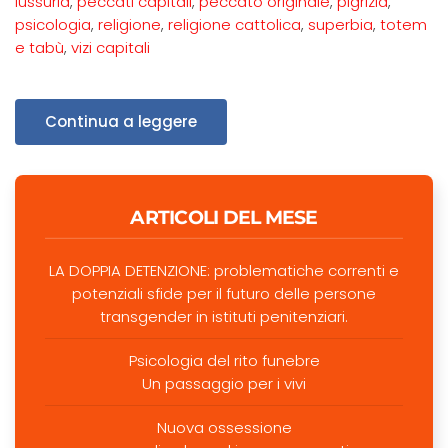
lussuria
,
peccati capitali
,
peccato originale
,
pigrizia
,
psicologia
,
religione
,
religione cattolica
,
superbia
,
totem
e tabù
,
vizi capitali
Continua a leggere
ARTICOLI DEL MESE
LA DOPPIA DETENZIONE: problematiche correnti e
potenziali sfide per il futuro delle persone
transgender in istituti penitenziari.
Psicologia del rito funebre
Un passaggio per i vivi
Nuova ossessione