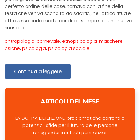
perfetto ordine delle cose, tornava con la fine della
festa che veniva scandita da sacrifici, nell’ottica rituale
attraverso cui la morte conduce sempre ad una nuova
rinascita.
antropologia
,
carnevale
,
etnopsicologia
,
maschere
,
psiche
,
psicologia
,
psicologia sociale
Continua a leggere
ARTICOLI DEL MESE
LA DOPPIA DETENZIONE: problematiche correnti e
potenziali sfide per il futuro delle persone
transgender in istituti penitenziari.