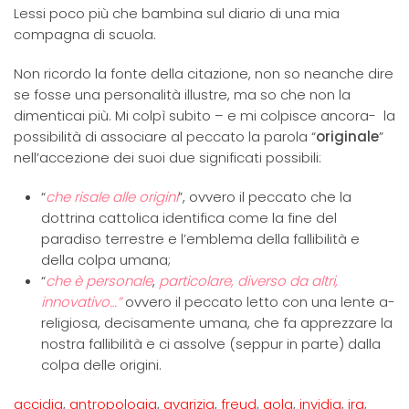
Lessi poco più che bambina sul diario di una mia
compagna di scuola.
Non ricordo la fonte della citazione, non so neanche dire
se fosse una personalità illustre, ma so che non la
dimenticai più. Mi colpì subito – e mi colpisce ancora- la
possibilità di associare al peccato la parola “
originale
”
nell’accezione dei suoi due significati possibili:
“
che risale alle origini
”, ovvero il peccato che la
dottrina cattolica identifica come la fine del
paradiso terrestre e l’emblema della fallibilità e
della colpa umana;
“
che è personale
,
particolare, diverso da altri,
innovativo…”
ovvero il peccato letto con una lente a-
religiosa, decisamente umana, che fa apprezzare la
nostra fallibilità e ci assolve (seppur in parte) dalla
colpa delle origini.
accidia
,
antropologia
,
avarizia
,
freud
,
gola
,
invidia
,
ira
,