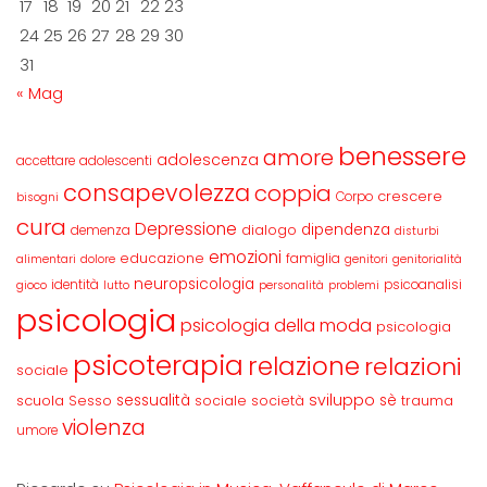
17
18
19
20
21
22
23
24
25
26
27
28
29
30
31
« Mag
benessere
amore
adolescenza
accettare
adolescenti
consapevolezza
coppia
crescere
Corpo
bisogni
cura
Depressione
dipendenza
dialogo
demenza
disturbi
emozioni
educazione
famiglia
alimentari
dolore
genitori
genitorialità
neuropsicologia
identità
psicoanalisi
gioco
lutto
personalità
problemi
psicologia
psicologia della moda
psicologia
psicoterapia
relazione
relazioni
sociale
sviluppo
scuola
sessualità
sè
Sesso
sociale
società
trauma
violenza
umore