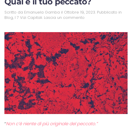
Qual è il tuo peccato?
Scritto da
Emanuela Gamba
il
Ottobre 19, 2023
. Pubblicato in
Blog
,
I 7 Vizi Capitali
.
Lascia un commento
“
Non c’è niente di più originale del peccato.”