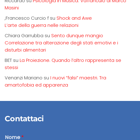
Riccardo
su
Psicologia in Musica. Vaffanculo di Marco
Masini
,Francesco Curcio f
su
Shock and Awe
L’arte della guerra nelle relazioni
Chiara Garrubba
su
Sento dunque mangio
Correlazione tra alterazione degli stati emotivi e i
disturbi alimentari
BET
su
La Proiezione. Quando l’altro rappresenta se
stessi
Venanzi Mariano
su
I nuovi “falsi” maestri. Tra
amartofobia ed apparenza
Contattaci
Nome
*