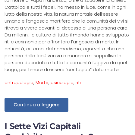
La morte di Papa Francesco, oltre a scuotere la Chiesa
Cattolica e tutti i fedeli, ha messo in luce, come in ogni
lutto della nostra vita, la natura mortale dell’essere
umano e l’angoscia mortifera che la comunità dei vivi si
ritrova a vivere davanti al decesso di una persona cara.
Da millenni, le culture di tutto il mondo hanno sviluppato
riti e cerimonie per affrontare l’angoscia di morte. In
antichità, ai tempi del nomadismo, ogni volta che una
persona della tribù veniva a mancare si seppelliva la
persona deceduta e tutta la comunità fuggiva da quel
luogo, per timore di essere “contagiati” dalla morte.
antropologia
,
Morte
,
psicologia
,
riti
Continua a leggere
I Sette Vizi Capitali