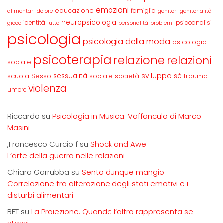
emozioni
educazione
famiglia
alimentari
dolore
genitori
genitorialità
neuropsicologia
identità
psicoanalisi
gioco
lutto
personalità
problemi
psicologia
psicologia della moda
psicologia
psicoterapia
relazione
relazioni
sociale
sviluppo
scuola
sessualità
sè
Sesso
sociale
società
trauma
violenza
umore
Riccardo
su
Psicologia in Musica. Vaffanculo di Marco
Masini
,Francesco Curcio f
su
Shock and Awe
L’arte della guerra nelle relazioni
Chiara Garrubba
su
Sento dunque mangio
Correlazione tra alterazione degli stati emotivi e i
disturbi alimentari
BET
su
La Proiezione. Quando l’altro rappresenta se
stessi