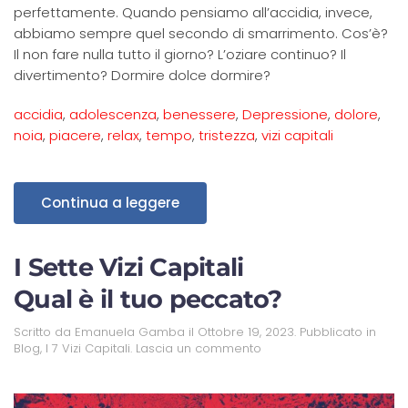
perfettamente. Quando pensiamo all’accidia, invece,
abbiamo sempre quel secondo di smarrimento. Cos’è?
Il non fare nulla tutto il giorno? L’oziare continuo? Il
divertimento? Dormire dolce dormire?
accidia
,
adolescenza
,
benessere
,
Depressione
,
dolore
,
noia
,
piacere
,
relax
,
tempo
,
tristezza
,
vizi capitali
Continua a leggere
I Sette Vizi Capitali
Qual è il tuo peccato?
Scritto da
Emanuela Gamba
il
Ottobre 19, 2023
. Pubblicato in
Blog
,
I 7 Vizi Capitali
.
Lascia un commento