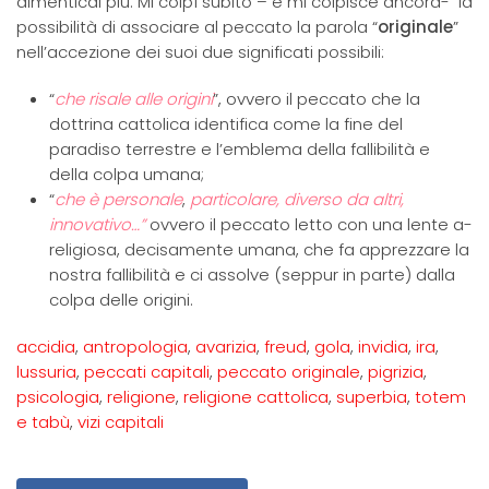
dimenticai più. Mi colpì subito – e mi colpisce ancora- la
possibilità di associare al peccato la parola “
originale
”
nell’accezione dei suoi due significati possibili:
“
che risale alle origini
”, ovvero il peccato che la
dottrina cattolica identifica come la fine del
paradiso terrestre e l’emblema della fallibilità e
della colpa umana;
“
che è personale
,
particolare, diverso da altri,
innovativo…”
ovvero il peccato letto con una lente a-
religiosa, decisamente umana, che fa apprezzare la
nostra fallibilità e ci assolve (seppur in parte) dalla
colpa delle origini.
accidia
,
antropologia
,
avarizia
,
freud
,
gola
,
invidia
,
ira
,
lussuria
,
peccati capitali
,
peccato originale
,
pigrizia
,
psicologia
,
religione
,
religione cattolica
,
superbia
,
totem
e tabù
,
vizi capitali