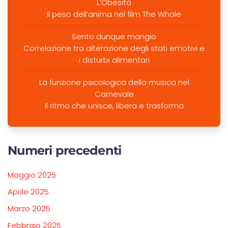
L’Obesità
Il peso dell’anima nel film The Whale
Sento dunque mangio
Correlazione tra alterazione degli stati emotivi e
i disturbi alimentari
La funzione psicologica della musica nel
Carnevale
Il ritmo che unisce, libera e trasforma
Numeri precedenti
Maggio 2025
Aprile 2025
Marzo 2025
Febbraio 2025