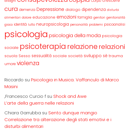
crescere
Corpo
bisogni
cura
Depressione
dipendenza
dialogo
demenza
disturbi
emozioni
educazione
famiglia
alimentari
dolore
genitori
genitorialità
neuropsicologia
identità
psicoanalisi
gioco
lutto
personalità
problemi
psicologia
psicologia della moda
psicologia
psicoterapia
relazione
relazioni
sociale
sviluppo
scuola
sessualità
sè
Sesso
sociale
società
trauma
violenza
umore
Riccardo
su
Psicologia in Musica. Vaffanculo di Marco
Masini
,Francesco Curcio f
su
Shock and Awe
L’arte della guerra nelle relazioni
Chiara Garrubba
su
Sento dunque mangio
Correlazione tra alterazione degli stati emotivi e i
disturbi alimentari