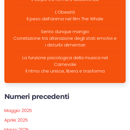
L’Obesità
Il peso dell’anima nel film The Whale
Sento dunque mangio
Correlazione tra alterazione degli stati emotivi e
i disturbi alimentari
La funzione psicologica della musica nel
Carnevale
Il ritmo che unisce, libera e trasforma
Numeri precedenti
Maggio 2025
Aprile 2025
Marzo 2025