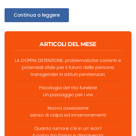
Continua a leggere
ARTICOLI DEL MESE
LA DOPPIA DETENZIONE: problematiche correnti e
potenziali sfide per il futuro delle persone
transgender in istituti penitenziari.
Psicologia del rito funebre
Un passaggio per i vivi
Nuova ossessione
senso di colpa ed innamoramenti
Quanto rumore c’è in un’ eco?
Il corpo tra forma e dissolvenza