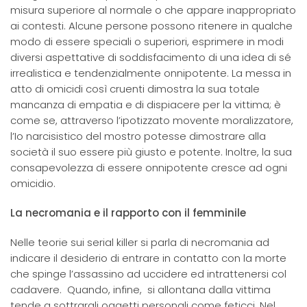
misura superiore al normale o che appare inappropriato
ai contesti. Alcune persone possono ritenere in qualche
modo di essere speciali o superiori, esprimere in modi
diversi aspettative di soddisfacimento di una idea di sé
irrealistica e tendenzialmente onnipotente. La messa in
atto di omicidi così cruenti dimostra la sua totale
mancanza di empatia e di dispiacere per la vittima; è
come se, attraverso l’ipotizzato movente moralizzatore,
l’Io narcisistico del mostro potesse dimostrare alla
società il suo essere più giusto e potente. Inoltre, la sua
consapevolezza di essere onnipotente cresce ad ogni
omicidio.
La necromania e il rapporto con il femminile
Nelle teorie sui serial killer si parla di necromania ad
indicare il desiderio di entrare in contatto con la morte
che spinge l’assassino ad uccidere ed intrattenersi col
cadavere. Quando, infine, si allontana dalla vittima
tende a sottrargli oggetti personali come feticci. Nel