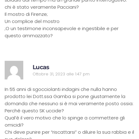
chi è stato veramente Pacciani?
Il mostro di Firenze;
Un complice del mostro
;O un testimone inconsapevole e ingestibile e per
questo ammazzato?
R
Lucas
Ottobre 31, 2023 alle 1:47 pm
In 55 anni di sgocciolanti indagini che nulla hanno
prodotto lei Dott.ssa Gamba si pone giustamente la
domanda che nessuno si è mai veramente posto ossia:
Perché questo SK uccide?
Qual’è il vero motivo che lo spinge a commettere gli
omicidi?
Chi deve punire per “riscattarsi” o diluire la sua rabbia e il