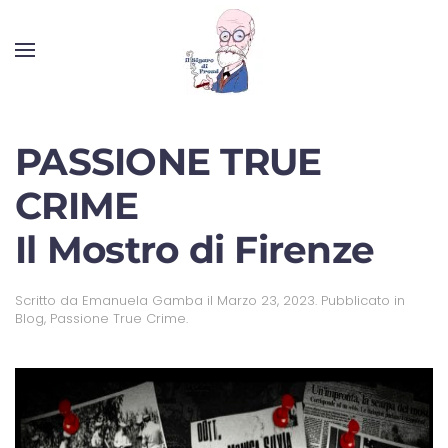
PASSIONE TRUE
CRIME
Il Mostro di Firenze
Scritto da
Emanuela Gamba
il
Marzo 23, 2023
. Pubblicato in
Blog
,
Passione True Crime
.