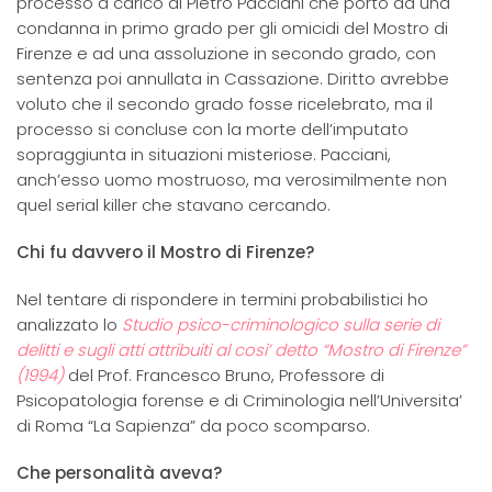
processo a carico di Pietro Pacciani che portò ad una
condanna in primo grado per gli omicidi del Mostro di
Firenze e ad una assoluzione in secondo grado, con
sentenza poi annullata in Cassazione. Diritto avrebbe
voluto che il secondo grado fosse ricelebrato, ma il
processo si concluse con la morte dell’imputato
sopraggiunta in situazioni misteriose. Pacciani,
anch’esso uomo mostruoso, ma verosimilmente non
quel serial killer che stavano cercando.
Chi fu davvero il Mostro di Firenze?
Nel tentare di rispondere in termini probabilistici ho
analizzato lo
Studio psico-criminologico sulla serie di
delitti e sugli atti attribuiti al cosi’ detto “Mostro di Firenze”
(1994)
del Prof. Francesco Bruno, Professore di
Psicopatologia forense e di Criminologia nell’Universita’
di Roma “La Sapienza” da poco scomparso.
Che personalità aveva?