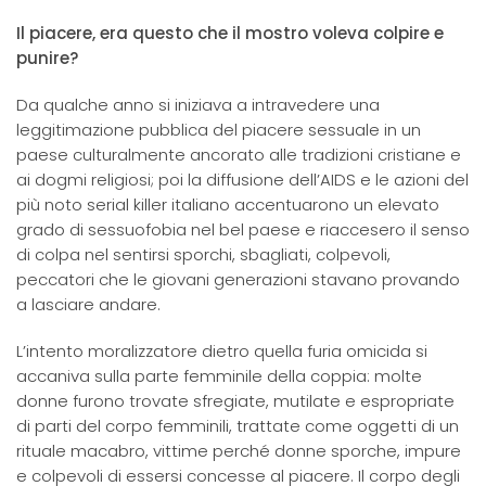
Il piacere, era questo che il mostro voleva colpire e
punire?
Da qualche anno si iniziava a intravedere una
leggitimazione pubblica del piacere sessuale in un
paese culturalmente ancorato alle tradizioni cristiane e
ai dogmi religiosi; poi la diffusione dell’AIDS e le azioni del
più noto serial killer italiano accentuarono un elevato
grado di sessuofobia nel bel paese e riaccesero il senso
di colpa nel sentirsi sporchi, sbagliati, colpevoli,
peccatori che le giovani generazioni stavano provando
a lasciare andare.
L’intento moralizzatore dietro quella furia omicida si
accaniva sulla parte femminile della coppia: molte
donne furono trovate sfregiate, mutilate e espropriate
di parti del corpo femminili, trattate come oggetti di un
rituale macabro, vittime perché donne sporche, impure
e colpevoli di essersi concesse al piacere. Il corpo degli