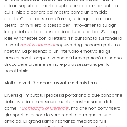
solo in seguito al quarto duplice omicidio, momento in
cui si iniziò a parlare del mostro come un omicida
seriale. Ci si accorse che l’arma, e dunque la mano,
dietro i crimini era la stessa per il ritrovamento su ogni
luogo del delitto di bossoli di cartucce calibro 22 Long
Rifle Winchester con la lettera “H” punzonata sul fondello
e che il
modus operandi
seguiva degli schemi ripetuti e
ripetitivi. La presenza di un intervallo emotivo fra gli
omicidi con il tempo divenne più breve poiché il bisogno
di uccidere divenne sempre più ossessivo e, per lui,
accettabile.
Molte le verità ancora avvolte nel mistero.
Diversi gli imputati; i processi portarono a due condanne
definitive di uomini, sicuramente mostruosi ricordati
come i “
Compagni di Merende
”, ma che non convinsero
gli esperti di essere le vere menti dietro quella furia
omicida. Di grandissima risonanza mediatica fu il