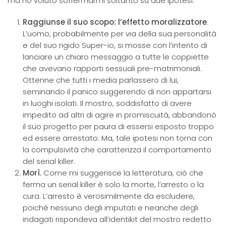
ma ho voluto soffermarmi soltanto su due ipotesi:
Raggiunse il suo scopo: l’effetto moralizzatore
.
L’uomo, probabilmente per via della sua personalità
e del suo rigido Super-io, si mosse con l’intento di
lanciare un chiaro messaggio a tutte le coppiette
che avevano rapporti sessuali pre-matrimoniali.
Ottenne che tutti i media parlassero di lui,
seminando il panico suggerendo di non appartarsi
in luoghi isolati. Il mostro, soddisfatto di avere
impedito ad altri di agire in promiscuità, abbandonò
il suo progetto per paura di essersi esposto troppo
ed essere arrestato. Ma, tale ipotesi non torna con
la compulsività che caratterizza il comportamento
del serial killer.
Morì.
Come mi suggerisce la letteratura, ciò che
ferma un serial killer è solo la morte, l’arresto o la
cura. L’arresto è verosimilmente da escludere,
poiché nessuno degli imputati e neanche degli
indagati rispondeva all’identikit del mostro redetto