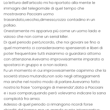
La lettura dell’articolo mi ha riportato alla mente le
immagini del telegiornale di quel tempo che
mostravano Pacciani uomo
trasandato,vecchio,dimesso,rozzo contadino in un
pollaio.
Onestamente mi appariva più come un uomo laido e
vizioso che non come un serial killer.
Di quel periodo però,ricordo, che noi giovani se fino a
quel momento ci consideravamo spensierati e liberi di
poter frequentare tutti iniziammo a guardarci attorno
con attenzione.Avevamo improvvisamente imparato a
spostarci in gruppo e a non isolarci.
Fu un momento in cui improvvisamente capimmo che la
società stava mutando,non solo negli atteggiamenti
ma anche nel nostro modo di parlare.Avevamo fatto
nostra la frase “compagni di merenda”,data a Pacciani
e i suoi compari,quando però volevamo indicare la sana
complicità fra amici.
Adesso di quel periodo ci rimangono ricordi forse
sbiaditi dal tempo ma un grande punto interrogativo: