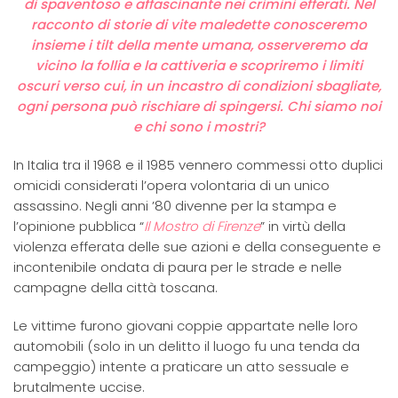
di spaventoso e affascinante nei crimini efferati. Nel
racconto di storie di vite maledette conosceremo
insieme i tilt della mente umana, osserveremo da
vicino la follia e la cattiveria e scopriremo i limiti
oscuri verso cui, in un incastro di condizioni sbagliate,
ogni persona può rischiare di spingersi.
Chi siamo noi
e chi sono i mostri?
In Italia tra il 1968 e il 1985 vennero commessi otto duplici
omicidi considerati l’opera volontaria di un unico
assassino. Negli anni ’80 divenne per la stampa e
l’opinione pubblica “
Il Mostro di Firenze
” in virtù della
violenza efferata delle sue azioni e della conseguente e
incontenibile ondata di paura per le strade e nelle
campagne della città toscana.
Le vittime furono giovani coppie appartate nelle loro
automobili (solo in un delitto il luogo fu una tenda da
campeggio) intente a praticare un atto sessuale e
brutalmente uccise.