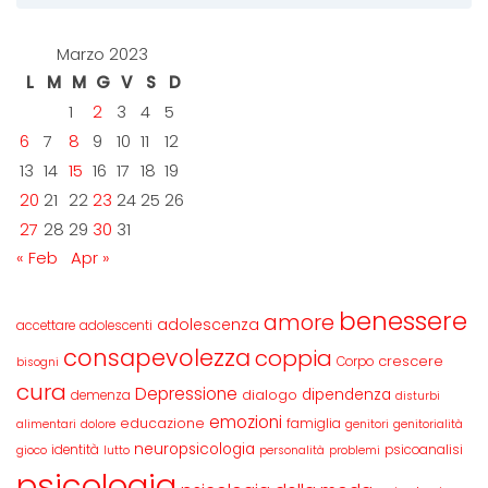
Marzo 2023
L
M
M
G
V
S
D
1
2
3
4
5
6
7
8
9
10
11
12
13
14
15
16
17
18
19
20
21
22
23
24
25
26
27
28
29
30
31
« Feb
Apr »
benessere
amore
adolescenza
accettare
adolescenti
consapevolezza
coppia
crescere
Corpo
bisogni
cura
Depressione
dipendenza
dialogo
demenza
disturbi
emozioni
educazione
famiglia
alimentari
dolore
genitori
genitorialità
neuropsicologia
identità
psicoanalisi
gioco
lutto
personalità
problemi
psicologia