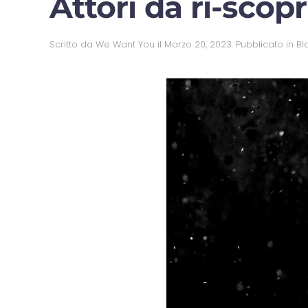
Attori da ri-scopr
Scritto da
We Want You
il
Marzo 20, 2023
. Pubblicato in
Bl