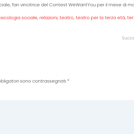
ciale, fan vincitrice del Contest WeWantYou per il mese di m
sicologia sociale
,
relazioni
,
teatro
,
teatro per la terza età
,
ter
Succ
 obbligatori sono contrassegnati
*