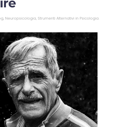
ire
og
,
Neuropsicologia
,
Strumenti Alternativi in Psicologia
.