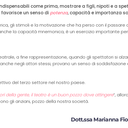
e indispensabili come prima, mostrare a figli, nipoti e a spe
, favorisce un senso di
potenza
, capacità e importanza so
arica, gli stimoli e la motivazione che ha perso con il passare 
anche la capacità mnemonica, è un esercizio importante per
eatrale, a fine rappresentazione, quando gli spettatori si alzan
anche negli attori stessi, provano un senso di soddisfazione 
ttivo del terzo settore nel nostro paese.
lori della gente, il teatro è un buon pozzo dove attingere
“, allo
o gli anziani, pozzo della nostra società.
Dott.ssa Marianna Fio