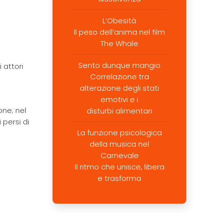
L’Obesità
Il peso dell’anima nel film
The Whale
Sento dunque mangio
 attori
Correlazione tra
alterazione degli stati
emotivi e i
one; nel
disturbi alimentari
persi di
La funzione psicologica
della musica nel
Carnevale
Il ritmo che unisce, libera
e trasforma