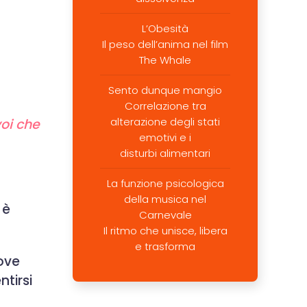
L’Obesità
Il peso dell’anima nel film
The Whale
Sento dunque mangio
Correlazione tra
alterazione degli stati
voi che
emotivi e i
disturbi alimentari
La funzione psicologica
della musica nel
 è
Carnevale
Il ritmo che unisce, libera
e trasforma
ove
tirsi