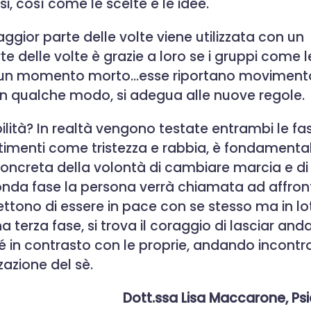
, così come le scelte e le idee.
ggior parte delle volte viene utilizzata con un
 delle volte è grazie a loro se i gruppi come l
opo un momento morto…esse riportano moviment
 in qualche modo, si adegua alle nuove regole.
ità? In realtà vengono testate entrambi le fasi
timenti come tristezza e rabbia, è fondamentale
 concreta della volontà di cambiare marcia e di
onda fase la persona verrà chiamata ad affron
ettono di essere in pace con se stesso ma in lo
a terza fase, si trova il coraggio di lasciar anda
ché in contrasto con le proprie, andando incontr
zazione del sè.
Dott.ssa Lisa Maccarone, Ps