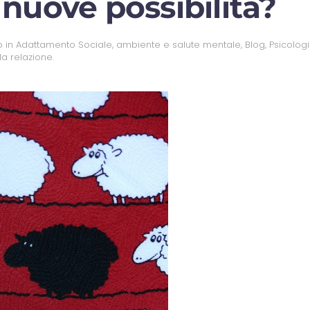
nuove possibilità?
o in
Adattamento Sociale
,
ambiente e salute mentale
,
Blog
,
Psicolog
la relazione
.