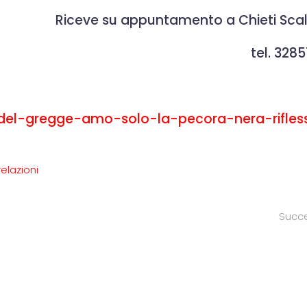
Riceve su appuntamento a Chieti Sca
tel. 328
li/del-gregge-amo-solo-la-pecora-nera-rifless
relazioni
Succ