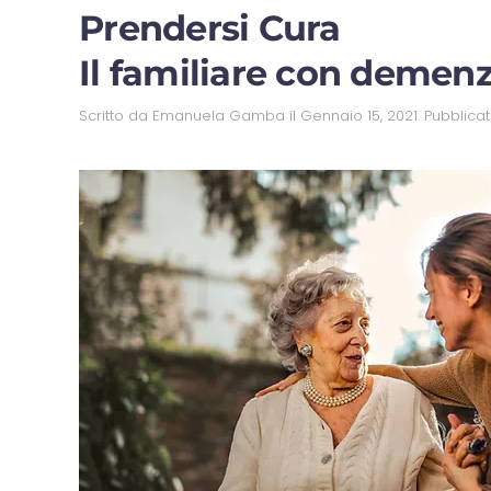
Prendersi Cura
Il familiare con demenza
Scritto da
Emanuela Gamba
il
Gennaio 15, 2021
. Pubblica