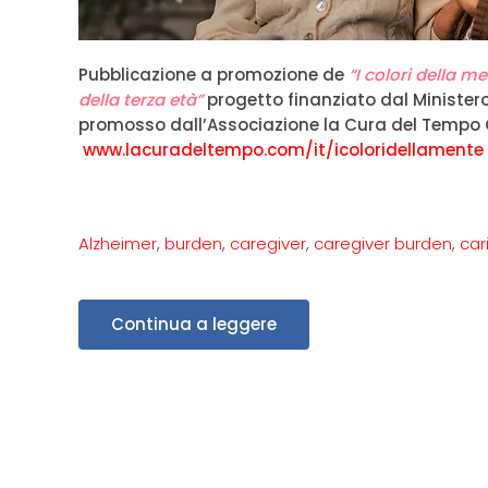
Pubblicazione a promozione de
“
I colori della 
della terza età
”
progetto finanziato dal Ministero 
promosso dall’Associazione la Cura del Tempo On
www.lacuradeltempo.com/it/icoloridellamente
Alzheimer
,
burden
,
caregiver
,
caregiver burden
,
car
Continua a leggere