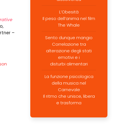
L’Obesità
Il peso dell’anima nel film
rative
The Whale
o,
rtner –
Sento dunque mangio
Correlazione tra
alterazione degli stati
emotivi e i
nson
disturbi alimentari
La funzione psicologica
della musica nel
Carnevale
Il ritmo che unisce, libera
e trasforma