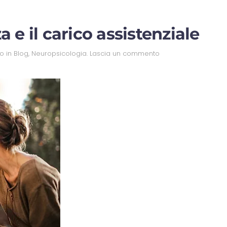
 e il carico assistenziale
to in
Blog
,
Neuropsicologia
.
Lascia un commento