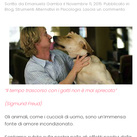
Scritto da
Emanuela Gamba
il
Novembre 11, 2015
. Pubblicato in
Blog
,
Strumenti Alternativi in Psicologia
.
Lascia un commento
“Il tempo trascorso con i gatti non è mai sprecato”
(Sigmund Freud)
Gli animali, come i cuccioli di uomo, sono un’immensa
fonte di amore incondizionato.
Sentiamo subito sulla nostra pelle gli effetti positivi della