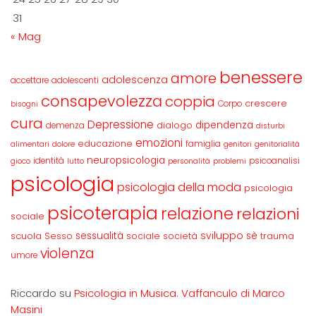
31
« Mag
benessere
amore
adolescenza
accettare
adolescenti
consapevolezza
coppia
crescere
Corpo
bisogni
cura
Depressione
dipendenza
dialogo
demenza
disturbi
emozioni
educazione
famiglia
alimentari
dolore
genitori
genitorialità
neuropsicologia
identità
psicoanalisi
gioco
lutto
personalità
problemi
psicologia
psicologia della moda
psicologia
psicoterapia
relazione
relazioni
sociale
sviluppo
scuola
sessualità
sè
Sesso
sociale
società
trauma
violenza
umore
Riccardo
su
Psicologia in Musica. Vaffanculo di Marco
Masini