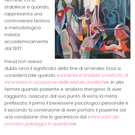
stabilisce e quando,
rappresenta una
controversia teorica
e metodologica
iniziata
accademicamente
dal 1937.
Freud non aveva
dubbi circa il significato della fine di un’analisi. Essa si
considera tale quando «
paziente e analista smettono di
incontrarsi in occasione delle sedute analitiche
». In altri
termini quando paziente e analista ritengono di aver
raggiunto, ciascuno dal suo punto di vista, la meta
prefissata: il primo il benessere psicologico personale e
il secondo la convinzione di aver portato il paziente ad
una condizione che lo garantisca dal «
rinnovarsi dei
processi patologici in questione
».