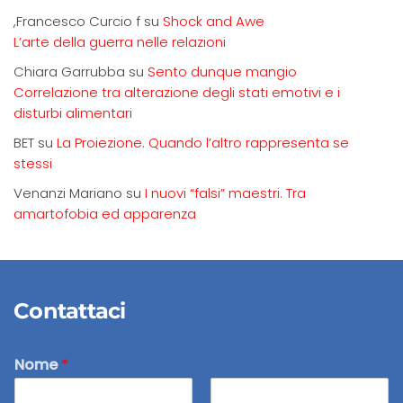
,Francesco Curcio f
su
Shock and Awe
L’arte della guerra nelle relazioni
Chiara Garrubba
su
Sento dunque mangio
Correlazione tra alterazione degli stati emotivi e i
disturbi alimentari
BET
su
La Proiezione. Quando l’altro rappresenta se
stessi
Venanzi Mariano
su
I nuovi “falsi” maestri. Tra
amartofobia ed apparenza
Contattaci
Nome
*