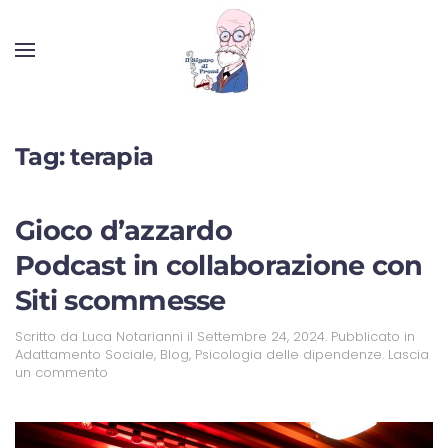
Tag:
terapia
Gioco d’azzardo
Podcast in collaborazione con
Siti scommesse
Scritto da
Luca Notarianni
il
Settembre 24, 2024
. Pubblicato in
Adattamento Sociale
,
Blog
,
Psicologia delle dipendenze
.
Lascia
un commento