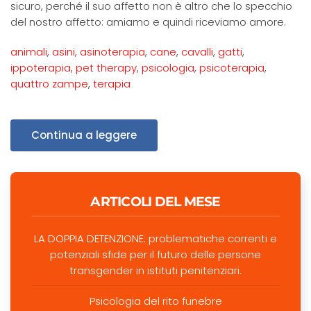
sicuro, perché il suo affetto non è altro che lo specchio
del nostro affetto: amiamo e quindi riceviamo amore.
animali
,
asini
,
asinoterapia
,
cane
,
cavalli
,
gatti
,
ippoterapia
,
pet therapy
,
psicologia
,
psicoterapia
,
quattro zampe
,
terapia
Continua a leggere
ARTICOLI DEL MESE
LA DOPPIA DETENZIONE: problematiche correnti e
potenziali sfide per il futuro delle persone
transgender in istituti penitenziari.
Psicologia del rito funebre