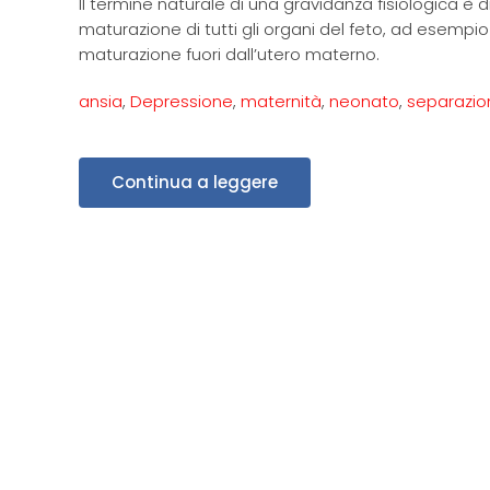
Il termine naturale di una gravidanza fisiologica è 
maturazione di tutti gli organi del feto, ad esempio i
maturazione fuori dall’utero materno.
ansia
,
Depressione
,
maternità
,
neonato
,
separazio
Continua a leggere