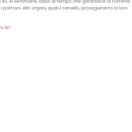
di 40, 41 settimane, lasso di tempo che garantisce la corretta
 polmoni. Altri organi, quali il cervello, proseguiranno la loro
ni
,
tin