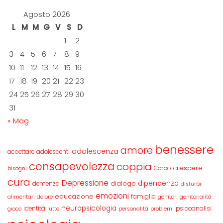
Agosto 2026
L
M
M
G
V
S
D
1
2
3
4
5
6
7
8
9
10
11
12
13
14
15
16
17
18
19
20
21
22
23
24
25
26
27
28
29
30
31
« Mag
benessere
amore
adolescenza
accettare
adolescenti
consapevolezza
coppia
crescere
Corpo
bisogni
cura
Depressione
dipendenza
dialogo
demenza
disturbi
emozioni
educazione
famiglia
alimentari
dolore
genitori
genitorialità
neuropsicologia
identità
psicoanalisi
gioco
lutto
personalità
problemi