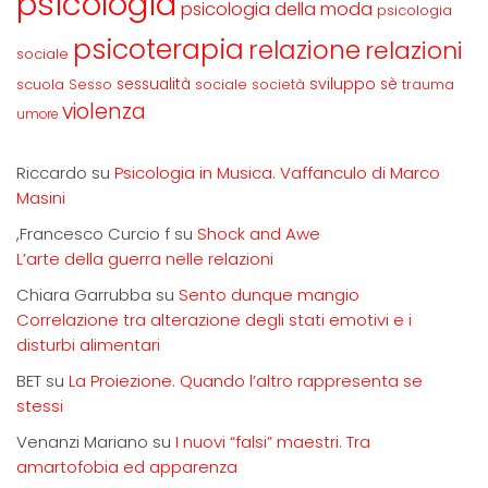
psicologia
psicologia della moda
psicologia
psicoterapia
relazione
relazioni
sociale
sviluppo
scuola
sessualità
sè
Sesso
sociale
società
trauma
violenza
umore
Riccardo
su
Psicologia in Musica. Vaffanculo di Marco
Masini
,Francesco Curcio f
su
Shock and Awe
L’arte della guerra nelle relazioni
Chiara Garrubba
su
Sento dunque mangio
Correlazione tra alterazione degli stati emotivi e i
disturbi alimentari
BET
su
La Proiezione. Quando l’altro rappresenta se
stessi
Venanzi Mariano
su
I nuovi “falsi” maestri. Tra
amartofobia ed apparenza