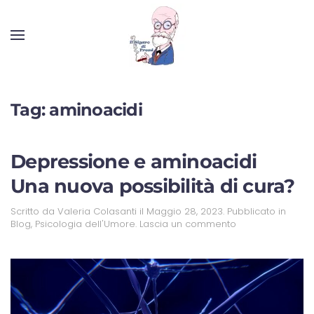
Tag:
aminoacidi
Depressione e aminoacidi
Una nuova possibilità di cura?
Scritto da
Valeria Colasanti
il
Maggio 28, 2023
. Pubblicato in
Blog
,
Psicologia dell'Umore
.
Lascia un commento