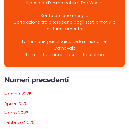
Il peso dell’anima nel film The Whale
Sento dunque mangio
Correlazione tra alterazione degli stati emotivi e
i disturbi alimentari
La funzione psicologica della musica nel
Carnevale
Il ritmo che unisce, libera e trasforma
Numeri precedenti
Maggio 2025
Aprile 2025
Marzo 2025
Febbraio 2025