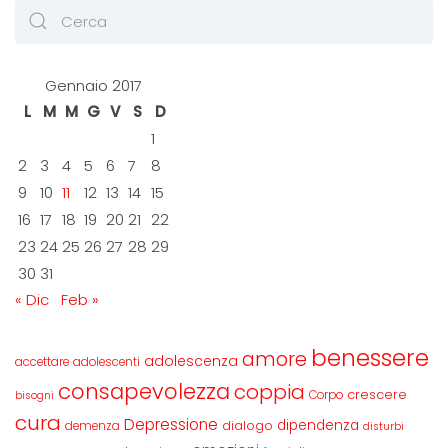
Gennaio 2017
L
M
M
G
V
S
D
1
2
3
4
5
6
7
8
9
10
11
12
13
14
15
16
17
18
19
20
21
22
23
24
25
26
27
28
29
30
31
« Dic
Feb »
benessere
amore
adolescenza
accettare
adolescenti
consapevolezza
coppia
crescere
Corpo
bisogni
cura
Depressione
dipendenza
dialogo
demenza
disturbi