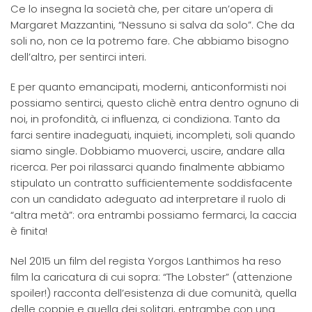
Ce lo insegna la società che, per citare un’opera di
Margaret Mazzantini, “Nessuno si salva da solo”. Che da
soli no, non ce la potremo fare. Che abbiamo bisogno
dell’altro, per sentirci interi.
E per quanto emancipati, moderni, anticonformisti noi
possiamo sentirci, questo clichè entra dentro ognuno di
noi, in profondità, ci influenza, ci condiziona. Tanto da
farci sentire inadeguati, inquieti, incompleti, soli quando
siamo single. Dobbiamo muoverci, uscire, andare alla
ricerca. Per poi rilassarci quando finalmente abbiamo
stipulato un contratto sufficientemente soddisfacente
con un candidato adeguato ad interpretare il ruolo di
“altra metà”: ora entrambi possiamo fermarci, la caccia
è finita!
Nel 2015 un film del regista Yorgos Lanthimos ha reso
film la caricatura di cui sopra: “The Lobster” (attenzione
spoiler!) racconta dell’esistenza di due comunità, quella
delle coppie e quella dei solitari, entrambe con una