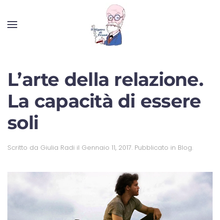
L’arte della relazione.
La capacità di essere
soli
Scritto da
Giulia Radi
il
Gennaio 11, 2017
. Pubblicato in
Blog
.