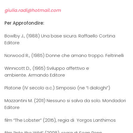
giulia.radi@hotmail.com
Per Approfondire:
Bowlby J., (1988) Una base sicura. Raffaello Cortina
Editore
Norwood R., (1985) Donne che amano troppo. Feltrinelli
Winnicott D., (1965) Sviluppo affettivo e
ambiente. Armando Editore
Platone (IV secolo a.c.) Simposio (ne “I dialoghi”)
Mazzantini M. (2011) Nessuno si salva da solo. Mondadori
Editore
film “The Lobster” (2015), regia di Yorgos Lanthimos
film “Into the Wild” (2008), regia di Sean Penn