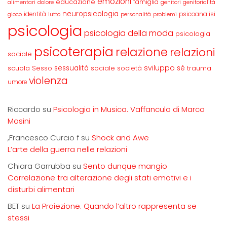
emozioni
educazione
famiglia
alimentari
dolore
genitori
genitorialità
neuropsicologia
identità
psicoanalisi
gioco
lutto
personalità
problemi
psicologia
psicologia della moda
psicologia
psicoterapia
relazione
relazioni
sociale
sviluppo
scuola
sessualità
sè
Sesso
sociale
società
trauma
violenza
umore
Riccardo
su
Psicologia in Musica. Vaffanculo di Marco
Masini
,Francesco Curcio f
su
Shock and Awe
L’arte della guerra nelle relazioni
Chiara Garrubba
su
Sento dunque mangio
Correlazione tra alterazione degli stati emotivi e i
disturbi alimentari
BET
su
La Proiezione. Quando l’altro rappresenta se
stessi