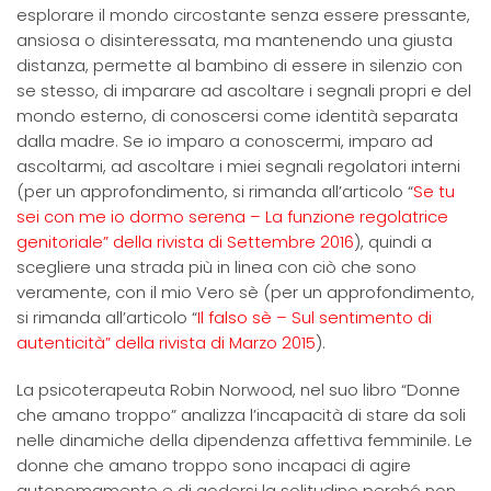
esplorare il mondo circostante senza essere pressante,
ansiosa o disinteressata, ma mantenendo una giusta
distanza, permette al bambino di essere in silenzio con
se stesso, di imparare ad ascoltare i segnali propri e del
mondo esterno, di conoscersi come identità separata
dalla madre. Se io imparo a conoscermi, imparo ad
ascoltarmi, ad ascoltare i miei segnali regolatori interni
(per un approfondimento, si rimanda all’articolo “
Se tu
sei con me io dormo serena – La funzione regolatrice
genitoriale” della rivista di Settembre 2016
), quindi a
scegliere una strada più in linea con ciò che sono
veramente, con il mio Vero sè (per un approfondimento,
si rimanda all’articolo “
Il falso sè – Sul sentimento di
autenticità” della rivista di Marzo 2015
).
La psicoterapeuta Robin Norwood, nel suo libro “Donne
che amano troppo” analizza l’incapacità di stare da soli
nelle dinamiche della dipendenza affettiva femminile. Le
donne che amano troppo sono incapaci di agire
autonomamente e di godersi la solitudine perché non