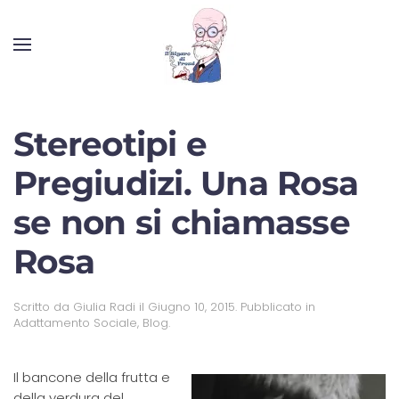
Stereotipi e
Pregiudizi. Una Rosa
se non si chiamasse
Rosa
Scritto da
Giulia Radi
il
Giugno 10, 2015
. Pubblicato in
Adattamento Sociale
,
Blog
.
Il bancone della frutta e
della verdura del