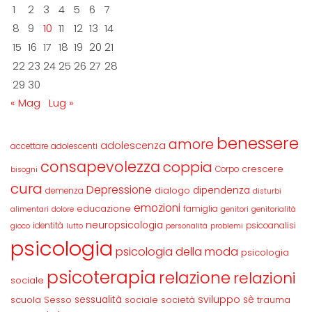
1
2
3
4
5
6
7
8
9
10
11
12
13
14
15
16
17
18
19
20
21
22
23
24
25
26
27
28
29
30
« Mag
Lug »
benessere
amore
adolescenza
accettare
adolescenti
consapevolezza
coppia
crescere
Corpo
bisogni
cura
Depressione
dipendenza
dialogo
demenza
disturbi
emozioni
educazione
famiglia
alimentari
dolore
genitori
genitorialità
neuropsicologia
identità
psicoanalisi
gioco
lutto
personalità
problemi
psicologia
psicologia della moda
psicologia
psicoterapia
relazione
relazioni
sociale
sviluppo
scuola
sessualità
sè
Sesso
sociale
società
trauma