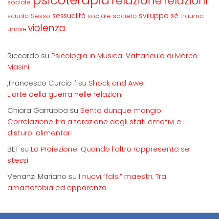
psicoterapia
relazione
relazioni
sociale
sviluppo
scuola
sessualità
sè
Sesso
sociale
società
trauma
violenza
umore
Riccardo
su
Psicologia in Musica. Vaffanculo di Marco
Masini
,Francesco Curcio f
su
Shock and Awe
L’arte della guerra nelle relazioni
Chiara Garrubba
su
Sento dunque mangio
Correlazione tra alterazione degli stati emotivi e i
disturbi alimentari
BET
su
La Proiezione. Quando l’altro rappresenta se
stessi
Venanzi Mariano
su
I nuovi “falsi” maestri. Tra
amartofobia ed apparenza