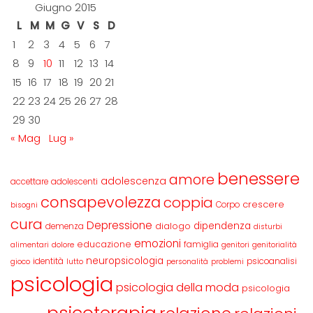
Giugno 2015
L
M
M
G
V
S
D
1
2
3
4
5
6
7
8
9
10
11
12
13
14
15
16
17
18
19
20
21
22
23
24
25
26
27
28
29
30
« Mag
Lug »
benessere
amore
adolescenza
accettare
adolescenti
consapevolezza
coppia
crescere
Corpo
bisogni
cura
Depressione
dipendenza
dialogo
demenza
disturbi
emozioni
educazione
famiglia
alimentari
dolore
genitori
genitorialità
neuropsicologia
identità
psicoanalisi
gioco
lutto
personalità
problemi
psicologia
psicologia della moda
psicologia