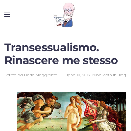
Transessualismo.
Rinascere me stesso
Scritto da
Dario Maggipinto
il
Giugno 10, 2015
. Pubblicato in
Blog
.