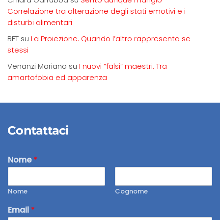
Correlazione tra alterazione degli stati emotivi e i
disturbi alimentari
BET
su
La Proiezione. Quando l’altro rappresenta se
stessi
Venanzi Mariano
su
I nuovi “falsi” maestri. Tra
amartofobia ed apparenza
Contattaci
Nome
*
Nome
Cognome
Email
*