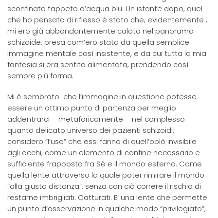
sconfinato tappeto d’acqua blu. Un istante dopo, quel
che ho pensato di riflesso è stato che, evidentemente ,
mi ero già abbondantemente calata nel panorama
schizoide, presa com’ero stata da quella semplice
immagine mentale così insistente, e da cui tutta la mia
fantasia si era sentita alimentata, prendendo così
sempre più forma.
Mi è sembrato che l’immagine in questione potesse
essere un ottimo punto di partenza per meglio
addentrarci – metaforicamente – nel complesso
quanto delicato universo dei pazienti schizoidi:
considero “l’uso” che essi fanno di quell’oblò invisibile
agli occhi, come un elemento di confine necessario e
sufficiente frapposto fra Sè e il mondo esterno. Come
quella lente attraverso la quale poter rimirare il mondo
“alla giusta distanza”, senza con ciò correre il rischio di
restarne imbrigliati. Catturati. E’ una lente che permette
un punto d’osservazione in qualche modo “privilegiato”,