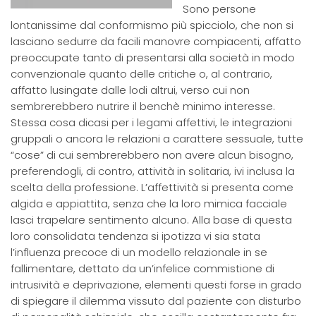
Sono persone
lontanissime dal conformismo più spicciolo, che non si
lasciano sedurre da facili manovre compiacenti, affatto
preoccupate tanto di presentarsi alla società in modo
convenzionale quanto delle critiche o, al contrario,
affatto lusingate dalle lodi altrui, verso cui non
sembrerebbero nutrire il benchè minimo interesse.
Stessa cosa dicasi per i legami affettivi, le integrazioni
gruppali o ancora le relazioni a carattere sessuale, tutte
“cose” di cui sembrerebbero non avere alcun bisogno,
preferendogli, di contro, attività in solitaria, ivi inclusa la
scelta della professione. L’affettività si presenta come
algida e appiattita, senza che la loro mimica facciale
lasci trapelare sentimento alcuno. Alla base di questa
loro consolidata tendenza si ipotizza vi sia stata
l’influenza precoce di un modello relazionale in se
fallimentare, dettato da un’infelice commistione di
intrusività e deprivazione, elementi questi forse in grado
di spiegare il dilemma vissuto dal paziente con disturbo