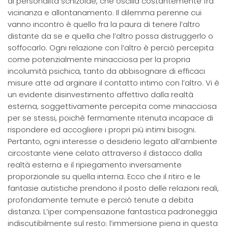
di personalità schizoide, che oscilla costantemente fra
vicinanza e allontanamento. Il dilemma perenne cui
vanno incontro è quello fra la paura di tenere l’altro
distante da se e quella che l’altro possa distruggerlo o
soffocarlo. Ogni relazione con l’altro è perciò percepita
come potenzialmente minacciosa per la propria
incolumità psichica, tanto da abbisognare di efficaci
misure atte ad arginare il contatto intimo con l’altro. Vi è
un evidente disinvestimento affettivo dalla realtà
esterna, soggettivamente percepita come minacciosa
per se stessi, poiché fermamente ritenuta incapace di
rispondere ed accogliere i propri più intimi bisogni.
Pertanto, ogni interesse o desiderio legato all’ambiente
circostante viene celato attraverso il distacco dalla
realtà esterna e il ripiegamento inversamente
proporzionale su quella interna. Ecco che il ritiro e le
fantasie autistiche prendono il posto delle relazioni reali,
profondamente temute e perciò tenute a debita
distanza. L’iper compensazione fantastica padroneggia
indiscutibilmente sul resto: l’immersione piena in questa