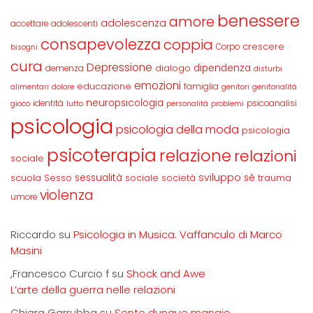
benessere
amore
adolescenza
accettare
adolescenti
consapevolezza
coppia
crescere
Corpo
bisogni
cura
Depressione
dipendenza
dialogo
demenza
disturbi
emozioni
educazione
famiglia
alimentari
dolore
genitori
genitorialità
neuropsicologia
identità
psicoanalisi
gioco
lutto
personalità
problemi
psicologia
psicologia della moda
psicologia
psicoterapia
relazione
relazioni
sociale
sviluppo
scuola
sessualità
sè
Sesso
sociale
società
trauma
violenza
umore
Riccardo
su
Psicologia in Musica. Vaffanculo di Marco
Masini
,Francesco Curcio f
su
Shock and Awe
L’arte della guerra nelle relazioni
Chiara Garrubba
su
Sento dunque mangio