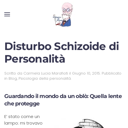
Disturbo Schizoide di
Personalità
Scritto da
Carmela Lucia Marafioti
il
Giugno 10, 2015
. Pubblicato
in
Blog
,
Psicologia della personalità
.
Guardando il mondo da un oblò: Quella lente
che protegge
E’ stato come un
lampo: mi trovavo