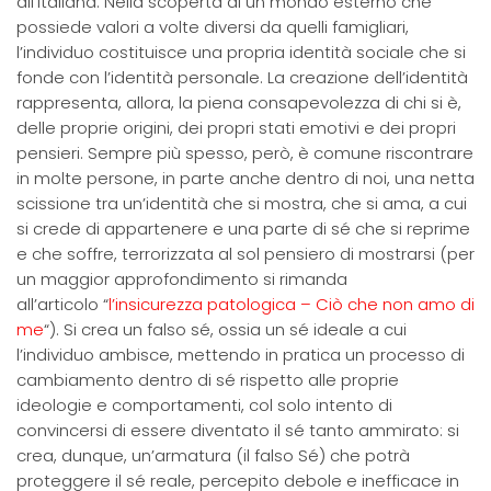
all’italiana. Nella scoperta di un mondo esterno che
possiede valori a volte diversi da quelli famigliari,
l’individuo costituisce una propria identità sociale che si
fonde con l’identità personale. La creazione dell’identità
rappresenta, allora, la piena consapevolezza di chi si è,
delle proprie origini, dei propri stati emotivi e dei propri
pensieri. Sempre più spesso, però, è comune riscontrare
in molte persone, in parte anche dentro di noi, una netta
scissione tra un’identità che si mostra, che si ama, a cui
si crede di appartenere e una parte di sé che si reprime
e che soffre, terrorizzata al sol pensiero di mostrarsi (per
un maggior approfondimento si rimanda
all’articolo “
l’insicurezza patologica – Ciò che non amo di
me
“). Si crea un falso sé, ossia un sé ideale a cui
l’individuo ambisce, mettendo in pratica un processo di
cambiamento dentro di sé rispetto alle proprie
ideologie e comportamenti, col solo intento di
convincersi di essere diventato il sé tanto ammirato: si
crea, dunque, un’armatura (il falso Sé) che potrà
proteggere il sé reale, percepito debole e inefficace in