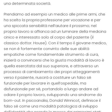
una determinata società.
Prendiamo ad esempio un medico alle prime armi, che
ha scelto la propria professione per vocazione e per
una spiccata sensibilità nell’aiutare il prossimo; nel
proprio lavoro si affianca ad un luminare della medicina
cinico e interessato solo al corpo del paziente (il
classico dottor. House). Con il tempo il giovane medico,
se non è fortemente convinto delle sue abilità
empatiche come fondamentale strumento di cura,
inizierà a convincersi che la giusta modalità di lavoro è
quella esercitata dal suo superiore, e attraverso un
processo di cambiamento dei propri atteggiamenti
verso il paziente, riuscirà a costituire un falso sé
funzionale per lavorare in quell’ospedale, ma
disfunzionale per sé, portandolo a lungo andare ad
odiare il proprio lavoro, sviluppando una sindrome da
born-out. In psicoanalisi, Donald Winnicot, definisce il
falso sé come una modalità patologica di sviluppo
dell’identità che prende le mosse dai primissimi stati