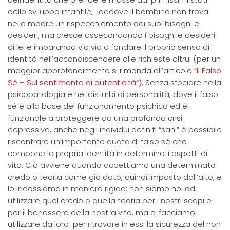
dello sviluppo infantile, laddove il bambino non trova
nella madre un rispecchiamento dei suoi bisogni e
desideri, ma cresce assecondando i bisogni e desideri
di lei e imparando via via a fondare il proprio senso di
identità nell’accondiscendere alle richieste altrui (per un
maggior approfondimento si rimanda all’articolo
“Il Falso
Sè – Sul sentimento di autenticità”)
. Senza sfociare nella
psicopatologia e nei disturbi di personalità, dove il falso
sé è alla base del funzionamento psichico ed è
funzionale a proteggere da una profonda crisi
depressiva, anche negli individui definiti “sani” è possibile
riscontrare un’importante quota di falso sé che
compone la propria identità in determinati aspetti di
vita. Ciò avviene quando accettiamo una determinato
credo o teoria come già dato, quindi imposto dall’alto, e
lo indossiamo in maniera rigida; non siamo noi ad
utilizzare quel credo o quella teoria per i nostri scopi e
per il benessere della nostra vita, ma ci facciamo
utilizzare da loro per ritrovare in essi la sicurezza del non