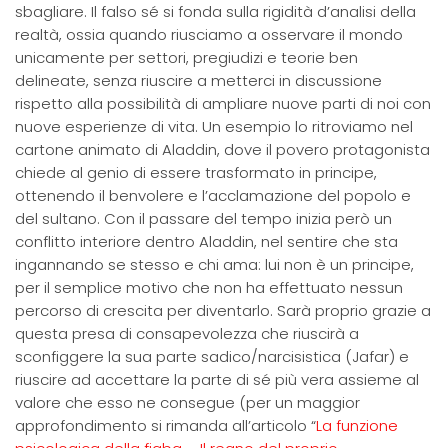
sbagliare. Il falso sé si fonda sulla rigidità d’analisi della
realtà, ossia quando riusciamo a osservare il mondo
unicamente per settori, pregiudizi e teorie ben
delineate, senza riuscire a metterci in discussione
rispetto alla possibilità di ampliare nuove parti di noi con
nuove esperienze di vita. Un esempio lo ritroviamo nel
cartone animato di Aladdin, dove il povero protagonista
chiede al genio di essere trasformato in principe,
ottenendo il benvolere e l’acclamazione del popolo e
del sultano. Con il passare del tempo inizia però un
conflitto interiore dentro Aladdin, nel sentire che sta
ingannando se stesso e chi ama: lui non è un principe,
per il semplice motivo che non ha effettuato nessun
percorso di crescita per diventarlo. Sarà proprio grazie a
questa presa di consapevolezza che riuscirà a
sconfiggere la sua parte sadico/narcisistica (Jafar) e
riuscire ad accettare la parte di sé più vera assieme al
valore che esso ne consegue (per un maggior
approfondimento si rimanda all’articolo “
La funzione