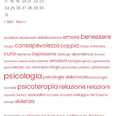
17
18
19
20
21
22
23
24
25
26
27
28
29
30
31
« Set
Nov »
benessere
amore
adolescenza
accettare
adolescenti
consapevolezza
coppia
crescere
Corpo
bisogni
cura
Depressione
dipendenza
dialogo
demenza
disturbi
emozioni
educazione
famiglia
alimentari
dolore
genitori
genitorialità
neuropsicologia
identità
psicoanalisi
gioco
lutto
personalità
problemi
psicologia
psicologia della moda
psicologia
psicoterapia
relazione
relazioni
sociale
sviluppo
scuola
sessualità
sè
Sesso
sociale
società
trauma
violenza
umore
Riccardo
su
Psicologia in Musica. Vaffanculo di Marco