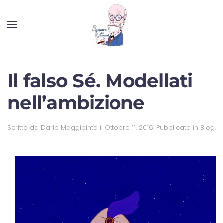
Il falso Sé. Modellati
nell’ambizione
Scritto da
Dario Maggipinto
il
Ottobre 11, 2016
. Pubblicato in
Blog
.