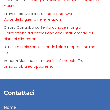
Masini
,Francesco Curcio f
su
Shock and Awe
L’arte della guerra nelle relazioni
Chiara Garrubba
su
Sento dunque mangio
Correlazione tra alterazione degli stati emotivi e i
disturbi alimentari
BET
su
La Proiezione. Quando l’altro rappresenta se
stessi
Venanzi Mariano
su
I nuovi “falsi” maestri. Tra
amartofobia ed apparenza
Contattaci
Nome
*