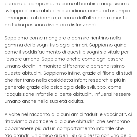
cercare di comprendere come il bambino acquisisce e
sviluppa alcune abitudini quotidiane, come ad esempio
il mangiare o il dormire, o come dall’altra parte queste
abitudini possano diventare disfunzionali.
Sappiamo come mangiare o dormire rientrino nella
gamma dei bisogni fisiologici primari. Sappiamo quindi
come il soddisfacimento di questi bisogni sia vitale per
l’essere umano. Sappiamo anche come ogni essere
umano declini in maniera differente e personalissimo
queste abitudini. Sappiamo infine, grazie al filone di studi
che rientrano nella cosiddetta infant research e più in
generale grazie alla psicologia dello sviluppo, come
l’acquisizione infantile di certe abitudini, influenzi l’essere
umano anche nella sua età adulta.
A volte nel racconto di alcuni amici “adulti e vaccinati”, ci
ritroviamo a sorridere di alcune abitudini che sembrano
appartenere più ad un comportamento infantile che
“da grandi”. Un amico di ben 1,95 di altezza con una bella