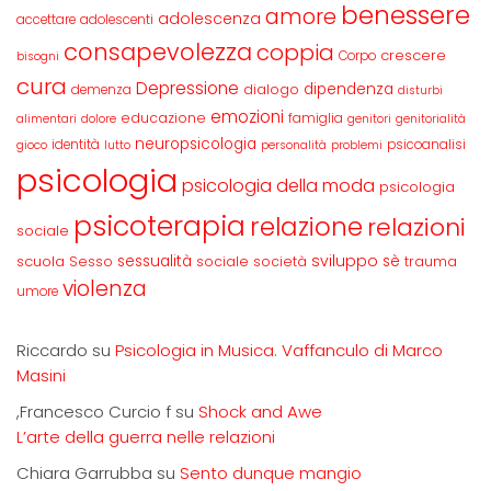
benessere
amore
adolescenza
accettare
adolescenti
consapevolezza
coppia
crescere
Corpo
bisogni
cura
Depressione
dipendenza
dialogo
demenza
disturbi
emozioni
educazione
famiglia
alimentari
dolore
genitori
genitorialità
neuropsicologia
identità
psicoanalisi
gioco
lutto
personalità
problemi
psicologia
psicologia della moda
psicologia
psicoterapia
relazione
relazioni
sociale
sviluppo
scuola
sessualità
sè
Sesso
sociale
società
trauma
violenza
umore
Riccardo
su
Psicologia in Musica. Vaffanculo di Marco
Masini
,Francesco Curcio f
su
Shock and Awe
L’arte della guerra nelle relazioni
Chiara Garrubba
su
Sento dunque mangio