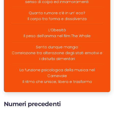
senso di colpa ed innamoramenti
Quanto rumore c’è in un’ eco?
Il corpo tra forma e dissolvenza
L’Obesità
Il peso dell’anima nel film The Whale
Sento dunque mangio
Correlazione tra alterazione degli stati emotivi e
i disturbi alimentari
La funzione psicologica della musica nel
Carnevale
Il ritmo che unisce, libera e trasforma
Numeri precedenti