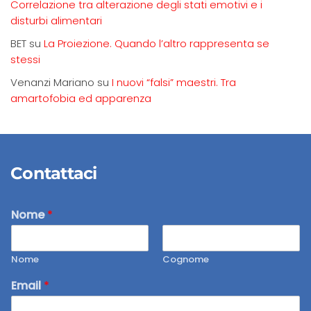
Correlazione tra alterazione degli stati emotivi e i
disturbi alimentari
BET
su
La Proiezione. Quando l’altro rappresenta se
stessi
Venanzi Mariano
su
I nuovi “falsi” maestri. Tra
amartofobia ed apparenza
Contattaci
Nome
*
Nome
Cognome
Email
*