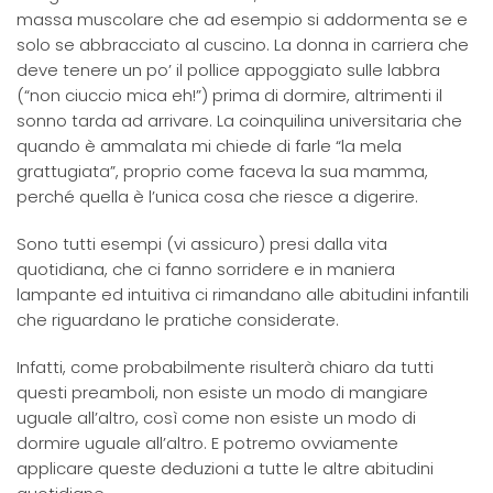
massa muscolare che ad esempio si addormenta se e
solo se abbracciato al cuscino. La donna in carriera che
deve tenere un po’ il pollice appoggiato sulle labbra
(“non ciuccio mica eh!”) prima di dormire, altrimenti il
sonno tarda ad arrivare. La coinquilina universitaria che
quando è ammalata mi chiede di farle “la mela
grattugiata”, proprio come faceva la sua mamma,
perché quella è l’unica cosa che riesce a digerire.
Sono tutti esempi (vi assicuro) presi dalla vita
quotidiana, che ci fanno sorridere e in maniera
lampante ed intuitiva ci rimandano alle abitudini infantili
che riguardano le pratiche considerate.
Infatti, come probabilmente risulterà chiaro da tutti
questi preamboli, non esiste un modo di mangiare
uguale all’altro, così come non esiste un modo di
dormire uguale all’altro. E potremo ovviamente
applicare queste deduzioni a tutte le altre abitudini