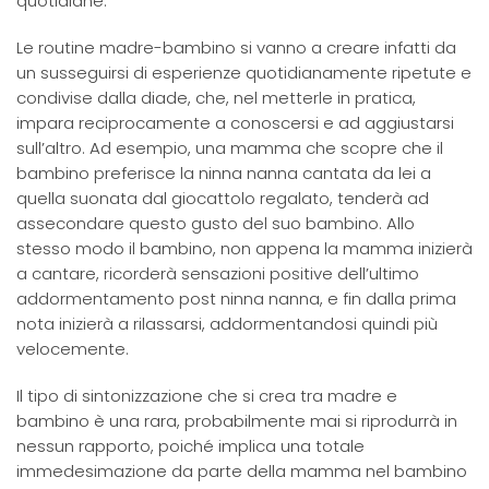
quotidiane.
Le routine madre-bambino si vanno a creare infatti da
un susseguirsi di esperienze quotidianamente ripetute e
condivise dalla diade, che, nel metterle in pratica,
impara reciprocamente a conoscersi e ad aggiustarsi
sull’altro. Ad esempio, una mamma che scopre che il
bambino preferisce la ninna nanna cantata da lei a
quella suonata dal giocattolo regalato, tenderà ad
assecondare questo gusto del suo bambino. Allo
stesso modo il bambino, non appena la mamma inizierà
a cantare, ricorderà sensazioni positive dell’ultimo
addormentamento post ninna nanna, e fin dalla prima
nota inizierà a rilassarsi, addormentandosi quindi più
velocemente.
Il tipo di sintonizzazione che si crea tra madre e
bambino è una rara, probabilmente mai si riprodurrà in
nessun rapporto, poiché implica una totale
immedesimazione da parte della mamma nel bambino