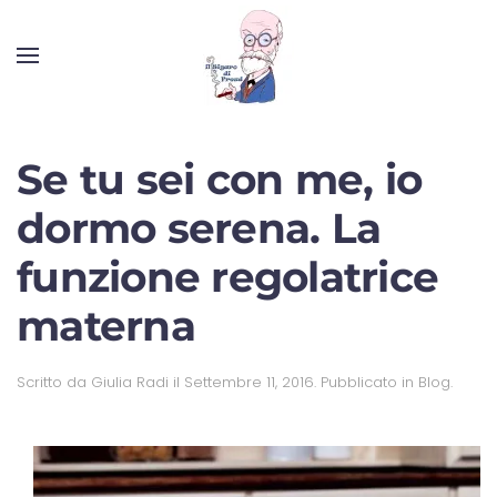
Se tu sei con me, io
dormo serena. La
funzione regolatrice
materna
Scritto da
Giulia Radi
il
Settembre 11, 2016
. Pubblicato in
Blog
.