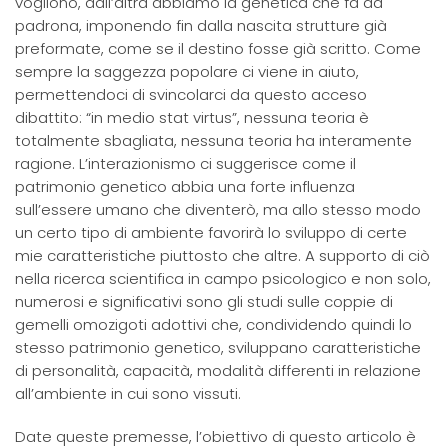
vogliono, dall’altra abbiamo la genetica che fa da
padrona, imponendo fin dalla nascita strutture già
preformate, come se il destino fosse già scritto. Come
sempre la saggezza popolare ci viene in aiuto,
permettendoci di svincolarci da questo acceso
dibattito: “in medio stat virtus”, nessuna teoria è
totalmente sbagliata, nessuna teoria ha interamente
ragione. L’interazionismo ci suggerisce come il
patrimonio genetico abbia una forte influenza
sull’essere umano che diventerò, ma allo stesso modo
un certo tipo di ambiente favorirà lo sviluppo di certe
mie caratteristiche piuttosto che altre. A supporto di ciò
nella ricerca scientifica in campo psicologico e non solo,
numerosi e significativi sono gli studi sulle coppie di
gemelli omozigoti adottivi che, condividendo quindi lo
stesso patrimonio genetico, sviluppano caratteristiche
di personalità, capacità, modalità differenti in relazione
all’ambiente in cui sono vissuti.
Date queste premesse, l’obiettivo di questo articolo è