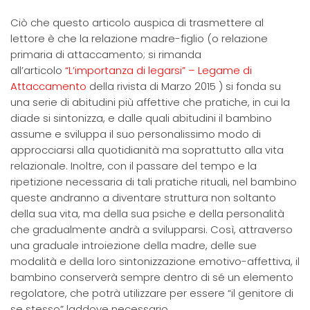
Ciò che questo articolo auspica di trasmettere al
lettore è che la relazione madre-figlio (o relazione
primaria di attaccamento; si rimanda
all’articolo
“L’importanza di legarsi” – Legame di
Attaccamento
della rivista di Marzo 2015 ) si fonda su
una serie di abitudini più affettive che pratiche, in cui la
diade si sintonizza, e dalle quali abitudini il bambino
assume e sviluppa il suo personalissimo modo di
approcciarsi alla quotidianità ma soprattutto alla vita
relazionale. Inoltre, con il passare del tempo e la
ripetizione necessaria di tali pratiche rituali, nel bambino
queste andranno a diventare struttura non soltanto
della sua vita, ma della sua psiche e della personalità
che gradualmente andrà a svilupparsi. Così, attraverso
una graduale introiezione della madre, delle sue
modalità e della loro sintonizzazione emotivo-affettiva, il
bambino conserverà sempre dentro di sé un elemento
regolatore, che potrà utilizzare per essere “il genitore di
se stesso” laddove necessario.