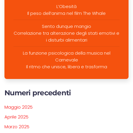
L’Obesità
Il peso dell’anima nel film The Whale
Sento dunque mangio
Correlazione tra alterazione degli stati emotivi e
i disturbi alimentari
La funzione psicologica della musica nel
Carnevale
Il ritmo che unisce, libera e trasforma
Numeri precedenti
Maggio 2025
Aprile 2025
Marzo 2025