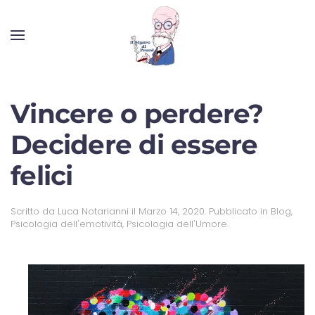
Vincere o perdere?
Decidere di essere
felici
Scritto da
Luca Notarianni
il
Marzo 14, 2020
. Pubblicato in
Blog
,
Psicologia dell'emotività
,
Psicologia dell'Umore
.