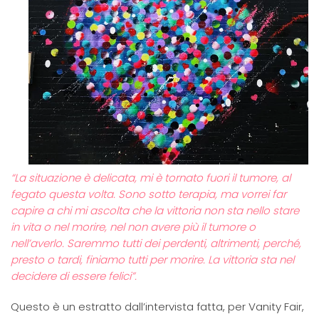
“La situazione è delicata, mi è tornato fuori il tumore, al
fegato questa volta. Sono sotto terapia, ma vorrei far
capire a chi mi ascolta che la vittoria non sta nello stare
in vita o nel morire, nel non avere più il tumore o
nell’averlo. Saremmo tutti dei perdenti, altrimenti, perché,
presto o tardi, finiamo tutti per morire. La vittoria sta nel
decidere di essere felici”.
Questo è un estratto dall’intervista fatta, per Vanity Fair,