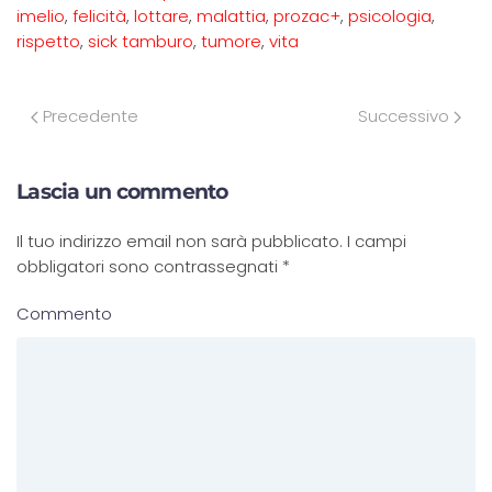
imelio
,
felicità
,
lottare
,
malattia
,
prozac+
,
psicologia
,
rispetto
,
sick tamburo
,
tumore
,
vita
Precedente
Successivo
Lascia un commento
Il tuo indirizzo email non sarà pubblicato. I campi
obbligatori sono contrassegnati
*
Commento