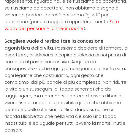
rappresenta, riguarda noi, e se riusciamo ad accettarla,
se riusciamo ad accettarci, non abbiamo bisogno di
vincere o perdere, perché noi siamo “giusti” per
definizione (per un maggiore approfondimento
Fare
vuoto per pensare – la meditazione
).
Scegliere vuole dire ribaltare la concezione
agonistica della vita.
Possiamo decidere di fermarci, di
aspettarci, di sdraiarci a capire qualcosa di noi prima di
compiere il passo successivo. Acquisire la
consapevolezza che ogni giorno riguarda la nostra vita,
ogni legame che costruiamo, ogni gesto che
compiamo, dal più banale al più complesso. Non ridurre
la vita a un susseguirsi di tappe schematiche da
raggiungere, ma riprendersi il potere di essere liberi di
vivere rispettando il più possibile quello che abbiamo
dentro e quello che siamo. Ricordandosi, come ci
ricorda Elisabetta, che nella vita c’è solo una tappa
insostituibile ed uguale per tutti, ovvero la morte. Inutile
pensarci.