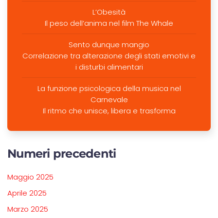
L’Obesità
Il peso dell’anima nel film The Whale
Sento dunque mangio
Correlazione tra alterazione degli stati emotivi e
i disturbi alimentari
La funzione psicologica della musica nel
Carnevale
Il ritmo che unisce, libera e trasforma
Numeri precedenti
Maggio 2025
Aprile 2025
Marzo 2025