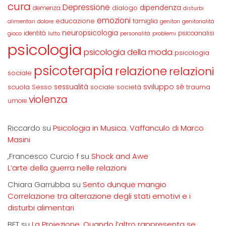
cura
Depressione
dipendenza
dialogo
demenza
disturbi
emozioni
educazione
famiglia
alimentari
dolore
genitori
genitorialità
neuropsicologia
identità
psicoanalisi
gioco
lutto
personalità
problemi
psicologia
psicologia della moda
psicologia
psicoterapia
relazione
relazioni
sociale
sviluppo
scuola
sessualità
sè
Sesso
sociale
società
trauma
violenza
umore
Riccardo
su
Psicologia in Musica. Vaffanculo di Marco
Masini
,Francesco Curcio f
su
Shock and Awe
L’arte della guerra nelle relazioni
Chiara Garrubba
su
Sento dunque mangio
Correlazione tra alterazione degli stati emotivi e i
disturbi alimentari
BET
su
La Proiezione. Quando l’altro rappresenta se