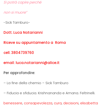
Si potrà capire perché
non si muore”
-Sick Tamburo-
Dott. Luca Notarianni
Riceve su appuntamento a Roma
cell. 3804739760
email: luca.notarianni@alice.it
Per approfondire:
– La fine della chemio – Sick Tamburo
– Fiducia e sfiducia. Krishnananda e Amana. Feltrinelli.
benessere
,
consapevolezza
,
cura
,
decisioni
,
elisabetta