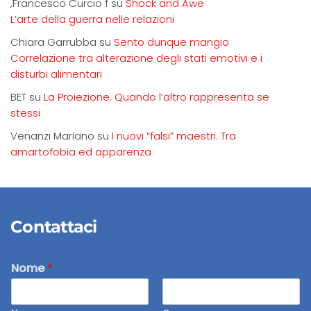
,Francesco Curcio f
su
Shock and Awe
L’arte della guerra nelle relazioni
Chiara Garrubba
su
Sento dunque mangio
Correlazione tra alterazione degli stati emotivi e i
disturbi alimentari
BET
su
La Proiezione. Quando l’altro rappresenta se
stessi
Venanzi Mariano
su
I nuovi “falsi” maestri. Tra
amartofobia ed apparenza
Contattaci
Nome
*