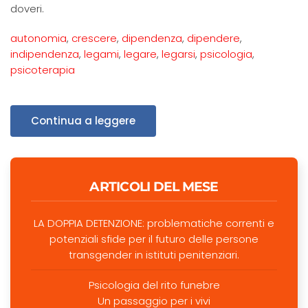
doveri.
autonomia
,
crescere
,
dipendenza
,
dipendere
,
indipendenza
,
legami
,
legare
,
legarsi
,
psicologia
,
psicoterapia
Continua a leggere
ARTICOLI DEL MESE
LA DOPPIA DETENZIONE: problematiche correnti e
potenziali sfide per il futuro delle persone
transgender in istituti penitenziari.
Psicologia del rito funebre
Un passaggio per i vivi