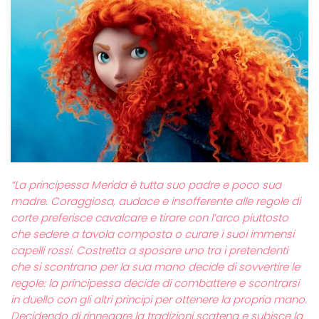
“La principessa Merida è tutta suo padre e poco sua
madre. Coraggiosa, audace e insofferente alle regole di
corte preferisce cavalcare e tirare con l’arco piuttosto
che sedere a tavola composta o curare i suoi immensi
capelli rossi. Costretta a sposare uno tra i pretendenti
che si scontrano per la sua mano decide di sovvertire le
regole: la principessa decide di combattere e scontrarsi
in duello con gli altri principi per ottenere la propria mano.
Decidendo di rinnegare la tradizioni scatena e subisce la