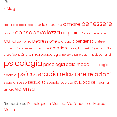
31
« Mag
benessere
amore
adolescenza
accettare
adolescenti
consapevolezza
coppia
crescere
Corpo
bisogni
cura
Depressione
dipendenza
dialogo
demenza
disturbi
emozioni
educazione
famiglia
alimentari
dolore
genitori
genitorialità
neuropsicologia
identità
psicoanalisi
gioco
lutto
personalità
problemi
psicologia
psicologia della moda
psicologia
psicoterapia
relazione
relazioni
sociale
sviluppo
scuola
sessualità
sè
Sesso
sociale
società
trauma
violenza
umore
Riccardo
su
Psicologia in Musica. Vaffanculo di Marco
Masini