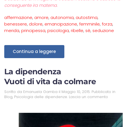
conseguente ira materna.
affermazione
,
amore
,
autonomia
,
autostima
,
benessere
,
dolore
,
emancipazione
,
femminile
,
forza
,
merida
,
principessa
,
psicologia
,
ribelle
,
sè
,
seduzione
Continua a leggere
La dipendenza
Vuoti di vita da colmare
Scritto da
Emanuela Gamba
il
Maggio 10, 2015
. Pubblicato in
Blog
,
Psicologia delle dipendenze
.
Lascia un commento