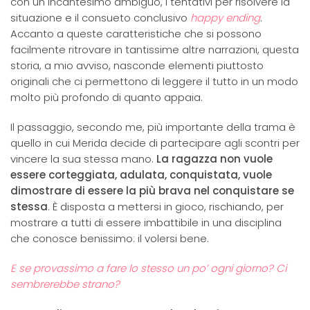
con un incantesimo ambiguo, i tentativi per risolvere la
situazione e il consueto conclusivo
happy ending
.
Accanto a queste caratteristiche che si possono
facilmente ritrovare in tantissime altre narrazioni, questa
storia, a mio avviso, nasconde elementi piuttosto
originali che ci permettono di leggere il tutto in un modo
molto più profondo di quanto appaia.
Il passaggio, secondo me, più importante della trama è
quello in cui Merida decide di partecipare agli scontri per
vincere la sua stessa mano.
La ragazza non vuole
essere corteggiata, adulata, conquistata, vuole
dimostrare di essere la più brava nel conquistare se
stessa
. È disposta a mettersi in gioco, rischiando, per
mostrare a tutti di essere imbattibile in una disciplina
che conosce benissimo: il volersi bene.
E se provassimo a fare lo stesso un po’ ogni giorno? Ci
sembrerebbe strano?