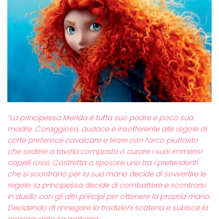
“La principessa Merida è tutta suo padre e poco sua
madre. Coraggiosa, audace e insofferente alle regole di
corte preferisce cavalcare e tirare con l’arco piuttosto
che sedere a tavola composta o curare i suoi immensi
capelli rossi. Costretta a sposare uno tra i pretendenti
che si scontrano per la sua mano decide di sovvertire le
regole: la principessa decide di combattere e scontrarsi
in duello con gli altri principi per ottenere la propria mano.
Decidendo di rinnegare la tradizioni scatena e subisce la
conseguente ira materna.