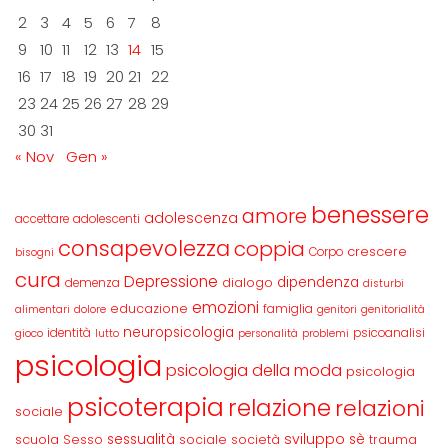
2
3
4
5
6
7
8
9
10
11
12
13
14
15
16
17
18
19
20
21
22
23
24
25
26
27
28
29
30
31
« Nov
Gen »
benessere
amore
adolescenza
accettare
adolescenti
consapevolezza
coppia
crescere
Corpo
bisogni
cura
Depressione
dipendenza
dialogo
demenza
disturbi
emozioni
educazione
famiglia
alimentari
dolore
genitori
genitorialità
neuropsicologia
identità
psicoanalisi
gioco
lutto
personalità
problemi
psicologia
psicologia della moda
psicologia
psicoterapia
relazione
relazioni
sociale
sviluppo
scuola
sessualità
sè
Sesso
sociale
società
trauma