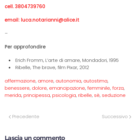
cell. 3804739760
email: luca.notarianni@alice.it
–
Per approfondire
Erich Fromm, L’arte di amare, Mondadori, 1995
Ribelle, The brave, film Pixar, 2012
affermazione
,
amore
,
autonomia
,
autostima
,
benessere
,
dolore
,
emancipazione
,
femminile
,
forza
,
merida
,
principessa
,
psicologia
,
ribelle
,
sè
,
seduzione
Precedente
Successivo
Lascia un commento