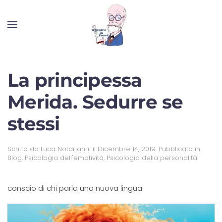
La principessa
Merida. Sedurre se
stessi
Scritto da
Luca Notarianni
il
Dicembre 14, 2019
. Pubblicato in
Blog
,
Psicologia dell'emotività
,
Psicologia della personalità
.
conscio di chi parla una nuova lingua