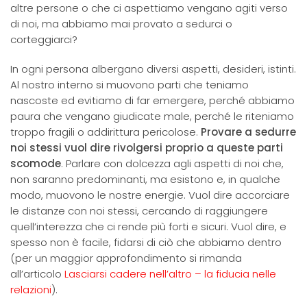
altre persone o che ci aspettiamo vengano agiti verso
di noi, ma abbiamo mai provato a sedurci o
corteggiarci?
In ogni persona albergano diversi aspetti, desideri, istinti.
Al nostro interno si muovono parti che teniamo
nascoste ed evitiamo di far emergere, perché abbiamo
paura che vengano giudicate male, perché le riteniamo
troppo fragili o addirittura pericolose.
Provare a sedurre
noi stessi vuol dire rivolgersi proprio a queste parti
scomode
. Parlare con dolcezza agli aspetti di noi che,
non saranno predominanti, ma esistono e, in qualche
modo, muovono le nostre energie. Vuol dire accorciare
le distanze con noi stessi, cercando di raggiungere
quell’interezza che ci rende più forti e sicuri. Vuol dire, e
spesso non è facile, fidarsi di ciò che abbiamo dentro
(per un maggior approfondimento si rimanda
all’articolo
Lasciarsi cadere nell’altro – la fiducia nelle
relazioni
).