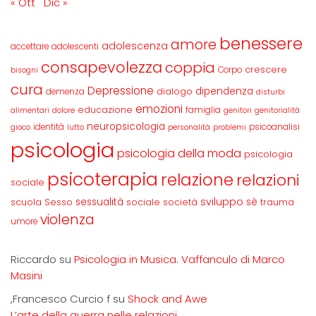
« Ott
Dic »
benessere
amore
adolescenza
accettare
adolescenti
consapevolezza
coppia
crescere
Corpo
bisogni
cura
Depressione
dipendenza
dialogo
demenza
disturbi
emozioni
educazione
famiglia
alimentari
dolore
genitori
genitorialità
neuropsicologia
identità
psicoanalisi
gioco
lutto
personalità
problemi
psicologia
psicologia della moda
psicologia
psicoterapia
relazione
relazioni
sociale
sviluppo
scuola
sessualità
sè
Sesso
sociale
società
trauma
violenza
umore
Riccardo
su
Psicologia in Musica. Vaffanculo di Marco
Masini
,Francesco Curcio f
su
Shock and Awe
L’arte della guerra nelle relazioni