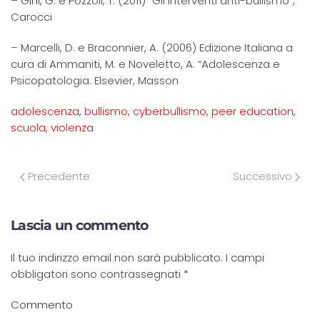
– Gini, G. e Pozzoli, T. (2011) “Gli interventi anti-bullismo”,
Carocci
– Marcelli, D. e Braconnier, A. (2006) Edizione Italiana a
cura di Ammaniti, M. e Noveletto, A. “Adolescenza e
Psicopatologia. Elsevier, Masson
adolescenza
,
bullismo
,
cyberbullismo
,
peer education
,
scuola
,
violenza
Precedente
Successivo
Lascia un commento
Il tuo indirizzo email non sarà pubblicato. I campi
obbligatori sono contrassegnati
*
Commento