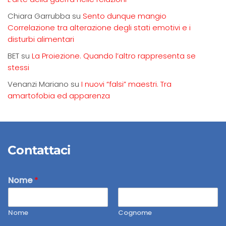
Chiara Garrubba
su
Sento dunque mangio
Correlazione tra alterazione degli stati emotivi e i
disturbi alimentari
BET
su
La Proiezione. Quando l’altro rappresenta se
stessi
Venanzi Mariano
su
I nuovi “falsi” maestri. Tra
amartofobia ed apparenza
Contattaci
Nome
*
Nome
Cognome