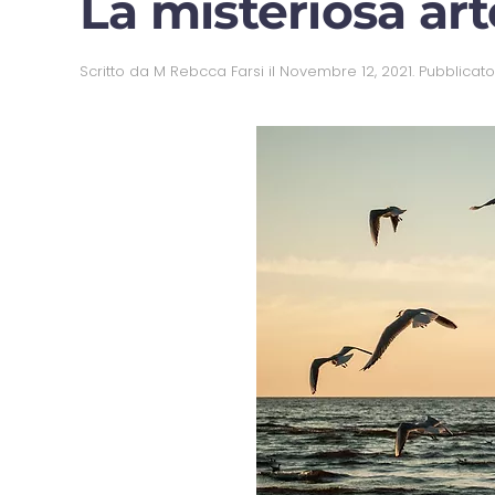
La misteriosa ar
Scritto da
M Rebcca Farsi
il
Novembre 12, 2021
. Pubblicat