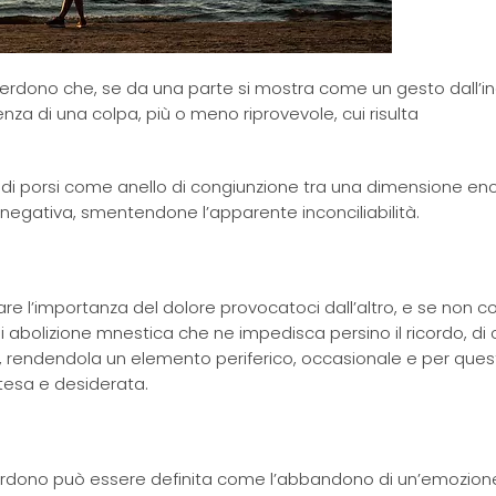
erdono che, se da una parte si mostra come un gesto dall’i
nza di una colpa, più o meno riprovevole, cui risulta
lo di porsi come anello di congiunzione tra una dimensione en
 negativa, smentendone l’apparente inconciliabilità.
are l’importanza del dolore provocatoci dall’altro, e se non 
i abolizione mnestica che ne impedisca persino il ricordo, di 
a, rendendola un elemento periferico, occasionale e per que
attesa e desiderata.
 perdono può essere definita come l’abbandono di un’emozion