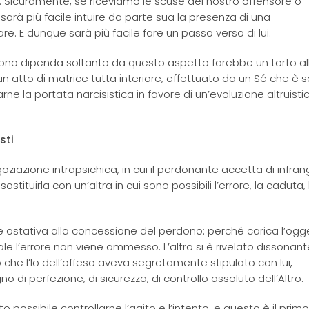
va. Sicuramente, se riceviamo le scuse del nostro offensore o
 sarà più facile intuire da parte sua la presenza di una
e. E dunque sarà più facile fare un passo verso di lui.
ono dipenda soltanto da questo aspetto farebbe un torto al
un atto di matrice tutta interiore, effettuato da un Sé che è 
rne la portata narcisistica in favore di un’evoluzione altruisti
sti
ziazione intrapsichica, in cui il perdonante accetta di infran
ostituirla con un’altra in cui sono possibili l’errore, la caduta, 
 ostativa alla concessione del perdono: perché carica l’ogg
ale l’errore non viene ammesso. L’altro si è rivelato dissonant
o che l’Io dell’offeso aveva segretamente stipulato con lui,
di perfezione, di sicurezza, di controllo assoluto dell’Altro.
o possibile controllarne l’agito e l’intento, e questo è il pri