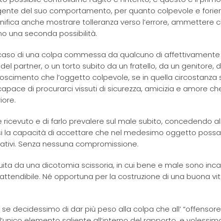
lgente del suo comportamento, per quanto colpevole e forier
nifica anche mostrare tolleranza verso l’errore, ammettere 
no una seconda possibilità.
Nel caso di una colpa commessa da qualcuno di affettivamente
el partner, o un torto subito da un fratello, da un genitore, 
oscimento che l’oggetto colpevole, se in quella circostanza s
o capace di procurarci vissuti di sicurezza, amicizia e amore c
iore.
ricevuto e di farlo prevalere sul male subito, concedendo al
tessi la capacità di accettare che nel medesimo oggetto poss
gativi. Senza nessuna compromissione.
ituita da una dicotomia scissoria, in cui bene e male sono inca
ttendibile. Né opportuna per la costruzione di una buona vi
e decidessimo di dar più peso alla colpa che all’ “offensore”
l’unico elemento saliente all’interno del rapporto, e volessim