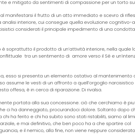
liante e mitigato da sentimenti di compassione per un torto su
l manifestarsi il frutto di un atto immediato e scevro di rifles
nalisi interiore, cui consegue quella evoluzione cognitivo-a
sistici considerati il principale impedimento di una condotta
è soprattutto il prodotto di un’attività interiore, nella quale l
onflittuale tra un sentimento di amore verso il Sé e un’intenz
isa, esso si presenta un elemento ostativo al mantenimento d
o assume le vesti di un affronto a quell’orgoglio narcisistico
esta offesa, è in cerca di riparazione. Di rivalsa.
amente portata alla sua concessione: ciò che cerchiamo è piu
che ci ha danneggiato, procurandoci dolore. Soltanto dopo c
chi ha ferito e chi ha subito sono stati ristabiliti, siamo al lim
arziale, e mai definitivo, che ben poco ha a che spartire col
a guancia, e il nemico, alla fine, non viene neppure considerato