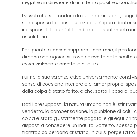
negativa in direzione di un intento positivo, conci
I vissuti che sottendono la sua maturazione, lungi da
sono spesso la conseguenza di un’opera di intensa a
indispensabile per l’abbandono dei sentimenti narci
assolutoria.
Per quanto si possa supporre il contrario, il perdono 
dimensione egoica si trova coinvolta nella scelta c
essenzialmente orientata all’altro.
Pur nella sua valenza etica universalmente condiv
senso di coesione interiore e di amor proprio; spess
dalla colpa è stato ferito, e che, sotto il peso di qu
Dati i presupposti, la natura umana non è istintiv
vendetta, la compensazione, la punizione di colui 
colpa è stata giustamente pagata, e gli equilibri tra 
disposti a concedere un indulto. Sofferto, spesso p
filantropico perdono cristiano, in cui si porge l’altr