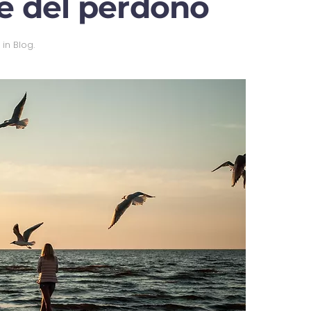
te del perdono
o in
Blog
.