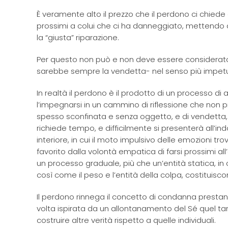
È veramente alto il prezzo che il perdono ci chiede
prossimi a colui che ci ha danneggiato, mettendo a 
la “giusta” riparazione.
Per questo non può e non deve essere considerato 
sarebbe sempre la vendetta- nel senso più impetuo
In realtà il perdono è il prodotto di un processo d
l’impegnarsi in un cammino di riflessione che non 
spesso sconfinata e senza oggetto, e di vendetta, 
richiede tempo, e difficilmente si presenterà all’i
interiore, in cui il moto impulsivo delle emozioni t
favorito dalla volontà empatica di farsi prossimi al
un processo graduale, più che un’entità statica, in
così come il peso e l’entità della colpa, costituisco
Il perdono rinnega il concetto di condanna prestand
volta ispirata da un allontanamento del Sé quel ta
costruire altre verità rispetto a quelle individuali.