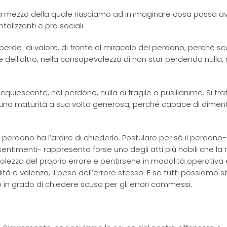
 a mezzo della quale riusciamo ad immaginare cosa possa a
alizzanti e pro sociali.
o perde di valore, di fronte al miracolo del perdono, perché sc
e dell’altro, nella consapevolezza di non star perdendo nulla,
quiescente, nel perdono, nulla di fragile o pusillanime. Si trat
i una maturità a sua volta generosa, perché capace di dimen
 perdono ha l’ardire di chiederlo. Postulare per sé il perdono
 sentimenti- rappresenta forse uno degli atti più nobili che la
zza del proprio errore e pentirsene in modalità operativa è
tà e valenza, il peso dell’errore stesso. E se tutti possiamo s
 in grado di chiedere scusa per gli errori commessi.