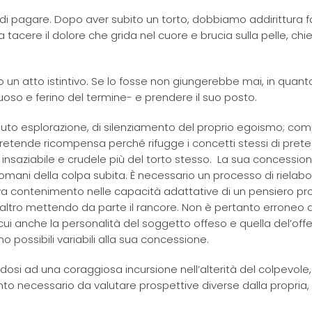
 di pagare. Dopo aver subito un torto, dobbiamo addirittura f
tacere il dolore che grida nel cuore e brucia sulla pelle, ch
un atto istintivo. Se lo fosse non giungerebbe mai, in quant
so e ferino del termine- e prendere il suo posto.
i auto esplorazione, di silenziamento del proprio egoismo; co
pretende ricompensa perché rifugge i concetti stessi di prete
insaziabile e crudele più del torto stesso. La sua concessio
ndomani della colpa subita. È necessario un processo di rielab
rova contenimento nelle capacità adattative di un pensiero pro
l’altro mettendo da parte il rancore. Non è pertanto erroneo d
 cui anche la personalità del soggetto offeso e quella del’off
no possibili variabili alla sua concessione.
osi ad una coraggiosa incursione nell’alterità del colpevole,
nto necessario da valutare prospettive diverse dalla propria,