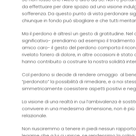
da effettuare per dare spazio ad una visione indu
sofferenza. Da questo punto di vista perdonare sig
chiunque in fondo può sbagliare e che tutti merita
Ma il perdono è altresì un gesto di gratitudine. 
significativo- prendiamo ad esempio il tradimento d
amico caro- il gesto del perdono comporta il ricon
rivelato foriero di dolore, in altre occasioni è stat
hanno contribuito a costruire la nostra solidità inter
Col perdono si decide di rendere omaggio al bene 
“perdonato” la possibilità di rimediare, e a noi s
simmetricamente coesistere aspetti positivi e ne
La visione di una realtà in cui l’ambivalenza è sost
convivere in una medesima dimensione, non è più a
relazionale.
Non riusciremmo a tenere in piedi nessun rapporto s
legame che a lui ci unisce, se rendessimo la colpa 