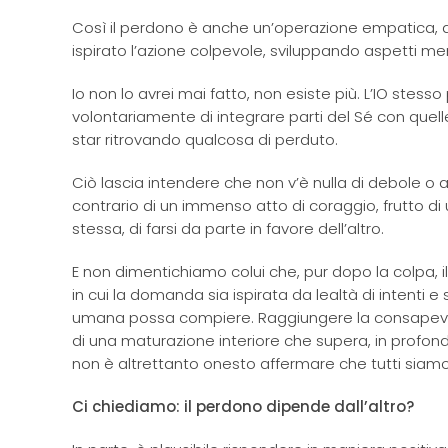
Così il perdono è anche un’operazione empatica,
ispirato l’azione colpevole, sviluppando aspetti ment
Io non lo avrei mai fatto, non esiste più. L’IO stess
volontariamente di integrare parti del Sé con quell
star ritrovando qualcosa di perduto.
Ciò lascia intendere che non v’è nulla di debole o ac
contrario di un immenso atto di coraggio, frutto d
stessa, di farsi da parte in favore dell’altro.
E non dimentichiamo colui che, pur dopo la colpa, il
in cui la domanda sia ispirata da lealtà di intenti e
umana possa compiere. Raggiungere la consapevole
di una maturazione interiore che supera, in profondi
non è altrettanto onesto affermare che tutti siamo
Ci chiediamo: il perdono dipende dall’altro?