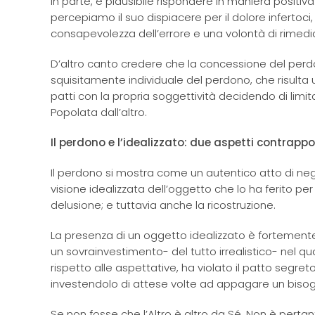
In parte, è plausibile rispondere in maniera positi
percepiamo il suo dispiacere per il dolore infertoci,
consapevolezza dell’errore e una volontà di rimediar
D’altro canto credere che la concessione del perd
squisitamente individuale del perdono, che risulta 
patti con la propria soggettività decidendo di limita
Popolata dall’altro.
Il perdono e l’idealizzato: due aspetti contrappo
Il perdono si mostra come un autentico atto di nego
visione idealizzata dell’oggetto che lo ha ferito per s
delusione; e tuttavia anche la ricostruzione.
La presenza di un oggetto idealizzato è fortemente
un sovrainvestimento- del tutto irrealistico- nel qu
rispetto alle aspettative, ha violato il patto segret
investendolo di attese volte ad appagare un bisogno 
Se non fosse che l’Altro è altro da Sé. Non è pertant