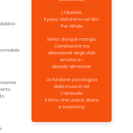
L’Obesità
Il peso dell’anima nel film
ndubbia
The Whale
Sento dunque mangio
Correlazione tra
comiabile
alterazione degli stati
emotivi e i
disturbi alimentari
La funzione psicologica
consente
della musica nel
certo
Carnevale
sto
Il ritmo che unisce, libera
e trasforma
e