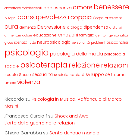
benessere
amore
adolescenza
accettare
adolescenti
consapevolezza
coppia
crescere
Corpo
bisogni
cura
Depressione
dipendenza
dialogo
demenza
disturbi
emozioni
educazione
famiglia
alimentari
dolore
genitori
genitorialità
neuropsicologia
identità
psicoanalisi
gioco
lutto
personalità
problemi
psicologia
psicologia della moda
psicologia
psicoterapia
relazione
relazioni
sociale
sviluppo
scuola
sessualità
sè
Sesso
sociale
società
trauma
violenza
umore
Riccardo
su
Psicologia in Musica. Vaffanculo di Marco
Masini
,Francesco Curcio f
su
Shock and Awe
L’arte della guerra nelle relazioni
Chiara Garrubba
su
Sento dunque mangio