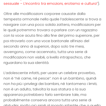
sessuale – L’incontro tra emozioni, erotismo e cultura”
).
Oltre alle modificazioni corporee causate dalla
tempesta ormonale nella quale l’adolescente si trova a
navigare con una poco solida zattera, modificazioni per
le quali potremmo trovarci a parlare con un ragazzino
con la voce acuta fino alla fine del primo superiore, per
poi ritrovarlo con una voce baritonale all’inizio del
secondo anno di superiori, dopo solo tre mesi,
avvengono, come accennato, tutta una serie di
modificazioni non visibili, a livello intrapsichico, che
riguardano la sua identità.
L’adolescente infatti, per usare un celebre proverbio,
non è “né carne, né pesce”: non è un bambino, quindi
non ha più i privilegi dei bambini, né tantomeno i limiti;
non è un adulto, talvolta la sua statura o la sua
apparenza potrebbero farlo sembrare tale, ma
probabilmente conserva ancora tutta una serie di
abitudini, molto più simili al mondo infantile che a quello