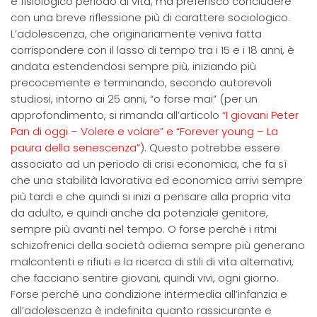
e fisiologico periodo di vita, ma preferisco concludere
con una breve riflessione più di carattere sociologico.
L’adolescenza, che originariamente veniva fatta
corrispondere con il lasso di tempo tra i 15 e i 18 anni, è
andata estendendosi sempre più, iniziando più
precocemente e terminando, secondo autorevoli
studiosi, intorno ai 25 anni, “o forse mai” (per un
approfondimento, si rimanda all’articolo
“I giovani Peter
Pan di oggi – Volere e volare” e “Forever young – La
paura della senescenza”
). Questo potrebbe essere
associato ad un periodo di crisi economica, che fa sì
che una stabilità lavorativa ed economica arrivi sempre
più tardi e che quindi si inizi a pensare alla propria vita
da adulto, e quindi anche da potenziale genitore,
sempre più avanti nel tempo. O forse perché i ritmi
schizofrenici della società odierna sempre più generano
malcontenti e rifiuti e la ricerca di stili di vita alternativi,
che facciano sentire giovani, quindi vivi, ogni giorno.
Forse perché una condizione intermedia all’infanzia e
all’adolescenza è indefinita quanto rassicurante e