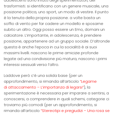
adolescenti sono infatti degli sperimentatori, dei
trasformisti: si identificano con un genere musicale, una
posizione politica, uno sport, un modo di vestire. Il punto
è la tenuta della propria posizione: a volte basta un
soffio di vento per far cadere un modello e sposarne
subito un altro. Oggi posso essere un Emo, domani un
calciatore. L’importante, in adolescenza, è prendere
posizione, appartenere ad un gruppo sociale. D’altronde
questa è anche l’epoca in cui la socialità è ai suoi
massimi livelli: nascono le prime amicizie profonde
legate ad una condivisione più matura, nascono i primi
interessi sessuali verso l’altro.
Laddove però c’è una solida base (per un
approfondimento, si rimanda all’articolo
“Legame
di attaccamento – L’importanza di legarsi”
), la
sperimentazione è necessaria per imparare a sentirsi, a
conoscersi, a comprendere in quali schemi, categorie ci
troviamo più comodi (per un approfondimento, si
rimanda all’articolo
“Stereotipi e pregiudizi – Una rosa se