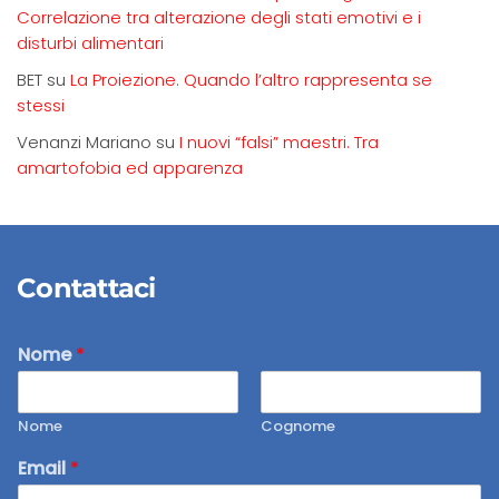
Correlazione tra alterazione degli stati emotivi e i
disturbi alimentari
BET
su
La Proiezione. Quando l’altro rappresenta se
stessi
Venanzi Mariano
su
I nuovi “falsi” maestri. Tra
amartofobia ed apparenza
Contattaci
Nome
*
Nome
Cognome
Email
*