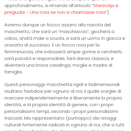
approfondimento, si rimanda all’articolo “
Stereotipi e
pregiudizi – Una rosa se non si chiamasse rosa”
).
Avremo dunque un fiocco azzurro alla nascita del
maschietto, che sarà un “maschiaccio”, giocherà a
calcio, andrà male a scuola, e sarà un uomo in giacca e
cravatta di successo. E un fiocco rosa per la
femminuccia, che indosserà ampie gonne e cerchietti,
sarà pacata e responsabile, farà danza classica, e
diventerà una brava casalinga, moglie e madre di
famiglia.
Questi personaggi-macchietta rigidi e bidimensionali
risultano fastidiosi per ognuno di noi, il quale sceglie di
ricercare indipendentemente e liberamente la propria
identità, e la propria identità di genere, con i propri
personalissimi tempi, secondo i propri personalissimi
tracciati. Ma rappresentano (purtroppo) dei retaggi
culturali fortemente radicati in ognuno di noi, che a tutti