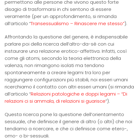
permettono alle persone che vivono questo forte
disagio di trasformarsi in chi sentono di essere
veramente (per un approfondimento, si rimanda
all’articolo “
Transessualismo – Rinascere me stesso
”
).
Affrontando la questione del genere, è indispensabile
parlare poi della ricerca dell’altro-da-sé con cui
instaurare una relazione erotico-affettiva. Infatti, così
come gli atomi, secondo la teoria elettronica della
valenza, non rimangono isolati ma tendono
spontaneamente a creare legami tra loro per
raggiungere configurazioni più stabili, noi esseri umani
ricerchiamo il contatto con altri esseri umani (si rimanda
all’articolo “
Relazioni patologiche e doppi legami – “Di
relazioni ci si ammala, di relazioni si guarisce
”).
Questa ricerca pone la questione dell’orientamento
sessuale, che definisce il genere di altro (o altri) che noi
tendiamo a ricercare, e che ci definisce come etero-,
omo- o bi-sessuali.