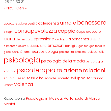
28
29
30
31
« Nov
Gen »
benessere
amore
adolescenza
accettare
adolescenti
consapevolezza
coppia
crescere
Corpo
bisogni
cura
Depressione
dipendenza
dialogo
demenza
disturbi
emozioni
educazione
famiglia
alimentari
dolore
genitori
genitorialità
neuropsicologia
identità
psicoanalisi
gioco
lutto
personalità
problemi
psicologia
psicologia della moda
psicologia
psicoterapia
relazione
relazioni
sociale
sviluppo
scuola
sessualità
sè
Sesso
sociale
società
trauma
violenza
umore
Riccardo
su
Psicologia in Musica. Vaffanculo di Marco
Masini