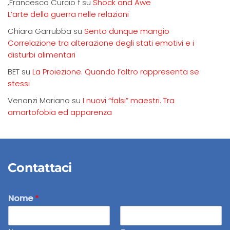
,Francesco Curcio f
su
Shock and Awe
L’arte della guerra nelle relazioni
Chiara Garrubba
su
Sento dunque mangio
Correlazione tra alterazione degli stati emotivi e i
disturbi alimentari
BET
su
La Proiezione. Quando l’altro rappresenta se
stessi
Venanzi Mariano
su
I nuovi “falsi” maestri. Tra
amartofobia ed apparenza
Contattaci
Nome
*