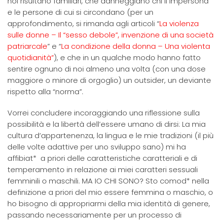
noi risultano familiari, che danneggiano chi li impersona
e le persone di cui si circondano (per un
approfondimento, si rimanda agli articoli “
La violenza
sulle donne – Il “sesso debole”,
invenzione di una società
patriarcale
” e “
La condizione della donna – Una violenta
quotidianità”
), e che in un qualche modo hanno fatto
sentire ognuno di noi almeno una volta (con una dose
maggiore o minore di orgoglio) un outsider, un deviante
rispetto alla “norma”.
Vorrei concludere incoraggiando una riflessione sulla
possibilità e la libertà dell’essere umano di dirsi: La mia
cultura d’appartenenza, la lingua e le mie tradizioni (il più
delle volte adattive per uno sviluppo sano) mi ha
affibiat* a priori delle caratteristiche caratteriali e di
temperamento in relazione ai miei caratteri sessuali
femminili o maschili. MA IO CHI SONO? Sto comod* nella
definizione a priori del mio essere femmina o maschio, o
ho bisogno di appropriarmi della mia identità di genere,
passando necessariamente per un processo di