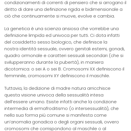
condizionamenti di correnti di pensiero che si arrogano il
diritto di dare una definizione rigida e bidimensionale a
ciò che continuamente si muove, evolve e cambia.
La genetica è una scienza ansiosa che vorrebbe una
definizione limpida ed univoca per tutti. Ci dota infatti
del cosiddetto sesso biologico, che definisce la
nostra identità sessuale, ovvero genitali esterni, gonadi,
quadro ormonale e caratteri sessuali secondari (che si
svilupperanno durante la pubertà), in maniera
dicotomica: o sei A o sei B. Cromosomi XX definiscono il
femminile, cromosomi XY definiscono il maschile.
Tuttavia, la dedizione di madre natura arricchisce
questa visione univoca della sessualità intesa
dell’essere umano. Esiste infatti anche la condizione
intermedia di ermafroditismo (o intersessualità), che
nella sua forma più comune si manifesta come
un’anomalia gonadica o degli organi sessuali, ovvero
cromosomi che corrispondono al maschile o al