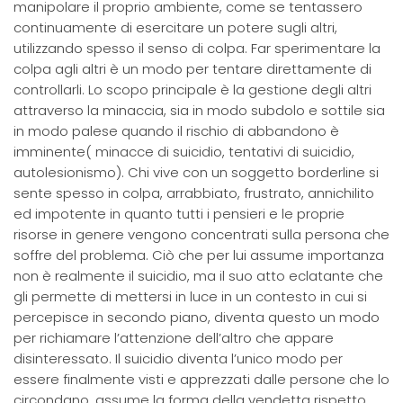
manipolare il proprio ambiente, come se tentassero
continuamente di esercitare un potere sugli altri,
utilizzando spesso il senso di colpa. Far sperimentare la
colpa agli altri è un modo per tentare direttamente di
controllarli. Lo scopo principale è la gestione degli altri
attraverso la minaccia, sia in modo subdolo e sottile sia
in modo palese quando il rischio di abbandono è
imminente( minacce di suicidio, tentativi di suicidio,
autolesionismo). Chi vive con un soggetto borderline si
sente spesso in colpa, arrabbiato, frustrato, annichilito
ed impotente in quanto tutti i pensieri e le proprie
risorse in genere vengono concentrati sulla persona che
soffre del problema. Ciò che per lui assume importanza
non è realmente il suicidio, ma il suo atto eclatante che
gli permette di mettersi in luce in un contesto in cui si
percepisce in secondo piano, diventa questo un modo
per richiamare l’attenzione dell’altro che appare
disinteressato. Il suicidio diventa l’unico modo per
essere finalmente visti e apprezzati dalle persone che lo
circondano, assume la forma della vendetta rispetto