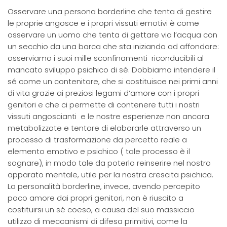
Osservare una persona borderline che tenta di gestire
le proprie angosce e i propri vissuti emotivi è come
osservare un uomo che tenta di gettare via l’acqua con
un secchio da una barca che sta iniziando ad affondare:
osserviamo i suoi mille sconfinamenti riconducibili al
mancato sviluppo psichico di sé. Dobbiamo intendere il
sé come un contenitore, che si costituisce nei primi anni
di vita grazie ai preziosi legami d’amore con i propri
genitori e che ci permette di contenere tutti i nostri
vissuti angoscianti e le nostre esperienze non ancora
metabolizzate e tentare di elaborarle attraverso un
processo di trasformazione da percetto reale a
elemento emotivo e psichico ( tale processo è il
sognare), in modo tale da poterlo reinserire nel nostro
apparato mentale, utile per la nostra crescita psichica.
La personalità borderline, invece, avendo percepito
poco amore dai propri genitori, non è riuscito a
costituirsi un sé coeso, a causa del suo massiccio
utilizzo di meccanismi di difesa primitivi, come la