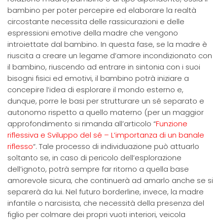
bambino per poter percepire ed elaborare la realtà
circostante necessita delle rassicurazioni e delle
espressioni emotive della madre che vengono
introiettate dal bambino. In questa fase, se la madre è
riuscita a creare un legame d’amore incondizionato con
il bambino, riuscendo ad entrare in sintonia con i suoi
bisogni fisici ed emotivi, il bambino potrà iniziare a
concepire l’idea di esplorare il mondo esterno e,
dunque, porre le basi per strutturare un sé separato e
autonomo rispetto a quello materno (per un maggior
approfondimento si rimanda all’articolo “
Funzione
riflessiva e Sviluppo del sé – L’importanza di un banale
riflesso
“. Tale processo di individuazione può attuarlo
soltanto se, in caso di pericolo dell’esplorazione
dell’ignoto, potrà sempre far ritorno a quella base
amorevole sicura, che continuerà ad amarlo anche se si
separerà da lui. Nel futuro borderline, invece, la madre
infantile o narcisista, che necessità della presenza del
figlio per colmare dei propri vuoti interiori, veicola