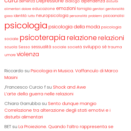
cura
Depressione
dipendenza
dialogo
demenza
disturbi
emozioni
educazione
famiglia
alimentari
dolore
genitori
genitorialità
neuropsicologia
identità
psicoanalisi
gioco
lutto
personalità
problemi
psicologia
psicologia della moda
psicologia
psicoterapia
relazione
relazioni
sociale
sviluppo
scuola
sessualità
sè
Sesso
sociale
società
trauma
violenza
umore
Riccardo
su
Psicologia in Musica. Vaffanculo di Marco
Masini
,Francesco Curcio f
su
Shock and Awe
L’arte della guerra nelle relazioni
Chiara Garrubba
su
Sento dunque mangio
Correlazione tra alterazione degli stati emotivi e i
disturbi alimentari
BET
su
La Proiezione. Quando l’altro rappresenta se