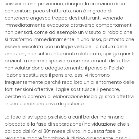
scissione, che provocano, dunque, la creazione di un
contenitore poco strutturato, non è in grado di
contenere angosce troppo destrutturanti, venendo
immediatamente evacuate attraverso comportamenti
non pensati, come ad esempio un vissuto di rabbia che
si trasforma immediatamente in una rissa, piuttosto che
essere veicolata con un litigio verbale. La natura delle
emozioni, non sufficientemente elaborate, spinge questi
pazienti a ricorrere spesso a comportamenti distruttivi
non valutandone adeguatamente il pericolo. Poiché
l’azione sostituisce il pensiero, essi vi ricorrono
frequentemente perché reca loro un allentamento delle
forti tensioni affettive: l’agire sostituisce il pensare,
perché la carenza di elaborazione lascia gli stati affettivi
in una condizione priva di gestione.
La fase di sviluppo psichico a cui il borderline rimane
bloccato è la fase di separazione/individuazione che si
colloca dal 16° al 30° mese di vita. In questa fase la
relazione madre/bambino è di tipo dipendente, ossia il