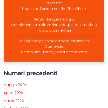
L’Obesità
Il peso dell’anima nel film The Whale
Sento dunque mangio
Correlazione tra alterazione degli stati emotivi e
i disturbi alimentari
La funzione psicologica della musica nel
Carnevale
Il ritmo che unisce, libera e trasforma
Numeri precedenti
Maggio 2025
Aprile 2025
Marzo 2025