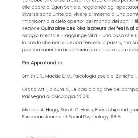
alle opere di Egon Schiele, regalando agli spettat
diverse sono unite dal vivere all’interno di una com
“manicomio a cielo aperto” del mondo dei sani. Il f
sezione
Quinzaine des Réalisateurs
del
festival
disagio mentale – aggiunge Virzì – una cosa che ri
Io credo che non si debba temere la pazzia, ma si 
poetica maestria un’amicizia profonda e fuori dalle
Per Approfondire:
Smith E.R., Mackie D.M., Psicologia sociale, Zanichelli
Grazia Attili, a cura di, Le basi biologiche del com
Rassegna di psicologia, 2000;
Michael A. Hogg, Sarah C. Hains, Friendship and grou
European Journal of Social Psychology, 1998
Precedente