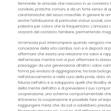
femminile; le amicizie che nascono in un contest
condivisi, pratiche comuni, e da un forte senso d
caratteristiche del sesso maschile. In genere le ami
anche l’attribuzione di particolari status sociali, co
palestra per coloro che la frequentano. L’amicizia c
orizzonti del contesto familiare, permettendo magg
Un’amicizia può interrompersi quando vengono men
concezione della vita cambia, non si è disposti al p
affermare che esista una relazione tra valori e rapp
dell’amicizia, mentre non si può affermare lo stesso 
passaggio da una generazione all’altra i valori cambi
forma più evoluta di aggregazione, ha basi biologic
nell’attaccamento e nella cura della prole, dato c
fiducia nell’altro e si sviluppano quelli che Bowlby 
della mente dell’altro e di prevedere il suo compor
cooperazione, uno schema comportamentale che perm
Attraverso la cooperazione è possibile fare un’esp
raggiungere mete che da soli ci sarebbero precluse.
filogeneticamente più evoluto dell’affiliazione al 