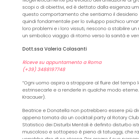
scopi o di obiettivi, ed è dettato dalla esigenza 
questo comportamento che sentiamo il desiderio di s
quindi fondamentale per lo sviluppo psichico umano
loro problemi e i loro vissuti, riescono a stabilire
un simbolico viaggio di ritorno verso la sanità e vers
Dott.ssa Valeria Colasanti
Riceve su appuntamento a Roma
(+39) 3488197748
“Ogni uomo aspira a strappare al fluire del tempo 
estrinsecarle e a renderle in qualche modo eterne… 
Kracauer).
Beatrice e Donatella non potrebbero essere più div
appena tornata da un cocktail party al Rotary Cl
Statistico dei Disturbi Mentali è definito disturbo is
muscoloso e sottopeso è pieno di tatuaggi, che rac
vorrebbe dire di se stessa. Per creare il suo persona