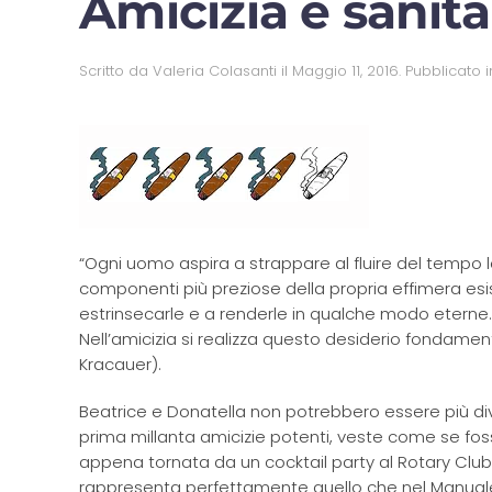
Amicizia e sanit
Scritto da
Valeria Colasanti
il
Maggio 11, 2016
. Pubblicato 
“Ogni uomo aspira a strappare al fluire del tempo 
componenti più preziose della propria effimera esi
estrinsecarle e a renderle in qualche modo eterne
Nell’amicizia si realizza questo desiderio fondament
Kracauer).
Beatrice e Donatella non potrebbero essere più div
prima millanta amicizie potenti, veste come se fo
appena tornata da un cocktail party al Rotary Club
rappresenta perfettamente quello che nel Manual