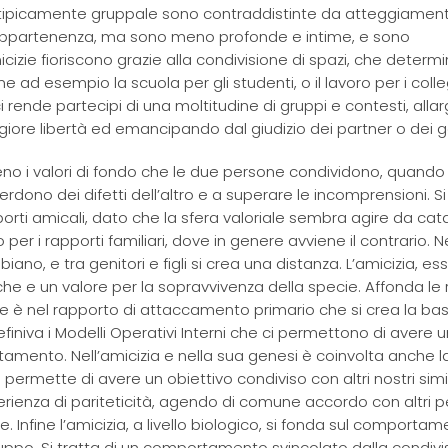
o tipicamente gruppale sono contraddistinte da atteggiament
i appartenenza, ma sono meno profonde e intime, e sono
cizie fioriscono grazie alla condivisione di spazi, che determ
me ad esempio la scuola per gli studenti, o il lavoro per i colleg
i rende partecipi di una moltitudine di gruppi e contesti, alla
iore libertà ed emancipando dal giudizio dei partner o dei ge
o i valori di fondo che le due persone condividono, quando 
erdono dei difetti dell’altro e a superare le incomprensioni. S
orti amicali, dato che la sfera valoriale sembra agire da cata
per i rapporti familiari, dove in genere avviene il contrario. N
ano, e tra genitori e figli si crea una distanza. L’amicizia, es
he e un valore per la sopravvivenza della specie. Affonda le 
he è nel rapporto di attaccamento primario che si crea la bas
definiva i Modelli Operativi Interni che ci permettono di avere 
tamento. Nell’amicizia e nella sua genesi è coinvolta anche l
ette di avere un obiettivo condiviso con altri nostri simil
erienza di pariteticità, agendo di comune accordo con altri p
 Infine l’amicizia, a livello biologico, si fonda sul comporta
gruppo. Si tratta di un comportamento svincolato dalla condivi