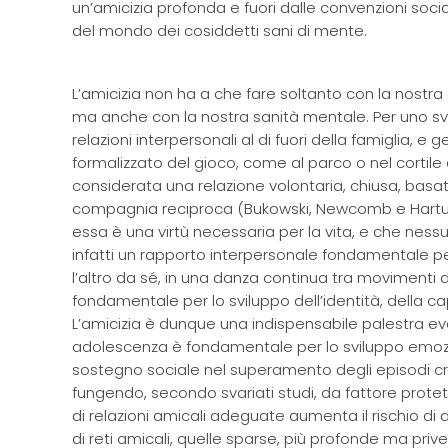
un’amicizia profonda e fuori dalle convenzioni socia
del mondo dei cosiddetti sani di mente.
L’amicizia non ha a che fare soltanto con la nostra ca
ma anche con la nostra sanità mentale. Per uno svi
relazioni interpersonali al di fuori della famiglia, 
formalizzato del gioco, come al parco o nel cortile d
considerata una relazione volontaria, chiusa, basat
compagnia reciproca (Bukowski, Newcomb e Hartup, 1
essa è una virtù necessaria per la vita, e che nes
infatti un rapporto interpersonale fondamentale per
l’altro da sé, in una danza continua tra movimenti di 
fondamentale per lo sviluppo dell’identità, della capa
L’amicizia è dunque una indispensabile palestra evol
adolescenza è fondamentale per lo sviluppo emoziona
sostegno sociale nel superamento degli episodi cri
fungendo, secondo svariati studi, da fattore prote
di relazioni amicali adeguate aumenta il rischio di d
di reti amicali, quelle sparse, più profonde ma pr