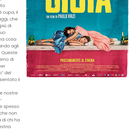
ito
 cupa, il
ggi, che
più di
suo
ima cosa
lando agli
o. Queste
erno di
per
o” del
sentato il
le nostre
 –
he spesso
 che non
 di chi ha
estria