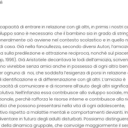
li
pacità di entrare in relazione con gli altri, in primis i nostri c
luppo sano è necessario che il bambino sia in grado di strin
e generalmente ciò avviene nel contesto scolastico e in quello 
i casa. Già nella fanciullezza, secondo diversi Autori, l’amiciz
a sulla predilezione e attrazione reciproca, nonché sul piacer
996). Già Aristotele decantava le lodi dell’amicizia, scrive
suno vivrebbe senza amici anche in possesso di ogni altro ben
 ognuno di noi, che soddisfa l’esigenza di porsi in relazione
identificazione e di differenziazione con gli altri. L’amicizia è
cità di comunicare e di ricorrere all’aiuto degli altri significat
utiva. Nell’infanzia essa contribuisce allo sviluppo sociale, m
le, perché rafforza le risorse interne e contribuisce alla ri
tici che possono presentarsi nella vita di ogni adolescente,
ttivo rispetto a malattie mentali e comportamenti devianti. I
iventare in futuro degli adulti disturbati. Possiamo distinguere
ive della dinamica gruppale, che coinvolge maggiormente il se