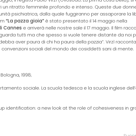
ori un ritratto femminile profondo e intenso. Queste due donn
unità psichiatrica, dalla quale fuggiranno per assaporare la li
ilm
“La pazza gioia”
è stato presentato il 14 maggio nella
 di Cannes
e arriverà nelle nostre sale il 17 maggio. Il film racco
guarda tutti ma che spesso si vuole tenere distante da noi p
debba aver paura di chi ha paura della pazzia”. Virzì raccont
 convenzioni sociali del mondo dei cosiddetti sani di mente.
, Bologna, 1998;
portamento sociale. La scuola tedesca e la scuola inglese dell’
p identification: a new look at the role of cohesiveness in gr
Succ