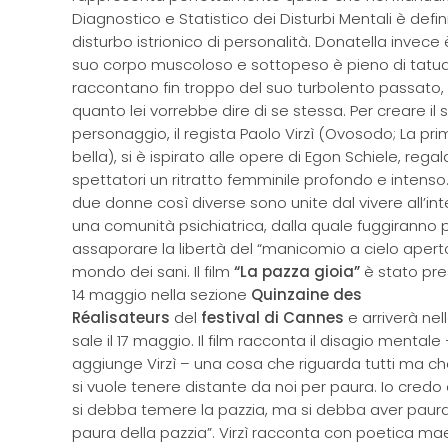
Diagnostico e Statistico dei Disturbi Mentali è defin
disturbo istrionico di personalità. Donatella invece è
suo corpo muscoloso e sottopeso è pieno di tatua
raccontano fin troppo del suo turbolento passato, 
quanto lei vorrebbe dire di se stessa. Per creare il 
personaggio, il regista Paolo Virzì (Ovosodo; La pr
bella), si è ispirato alle opere di Egon Schiele, rega
spettatori un ritratto femminile profondo e intens
due donne così diverse sono unite dal vivere all’int
una comunità psichiatrica, dalla quale fuggiranno 
assaporare la libertà del “manicomio a cielo apert
mondo dei sani. Il film
“La pazza gioia”
è stato pre
14 maggio nella sezione
Quinzaine des
Réalisateurs
del
festival di Cannes
e arriverà nel
sale il 17 maggio. Il film racconta il disagio mentale
aggiunge Virzì – una cosa che riguarda tutti ma c
si vuole tenere distante da noi per paura. Io credo
si debba temere la pazzia, ma si debba aver paura
paura della pazzia”. Virzì racconta con poetica ma