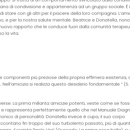
umana di condivisione e appartenenza ad un gruppo sociale. È 
tare con gli altri per il piacere della loro compagnia. L’amic
, e per la nostra salute mentale. Beatrice e Donatella, nono
 un nuovo rapporto che le conduce fuori dalla comunità terapeut
o la vita.
le componenti più preziose della propria effimera esistenza, 
Nell’amicizia si realizza questo desiderio fondamentale “ (S.
erse. La prima millanta amicizie potenti, veste come se fos
ub e rappresenta perfettamente quello che nel Manuale Diagn
trionico di personalità. Donatella invece è cupa, il suo corpo
contano fin troppo del suo turbolento passato, più di quant
ggio, il regista Paolo Virzì (Ovosodo; La prima cosa bella), si 