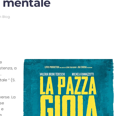
à mentale
in
Blog
.
le
stenza, a
…
ale “ (S.
erse. La
sse
 e
e