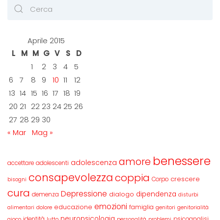
Aprile 2015
L
M
M
G
V
S
D
1
2
3
4
5
6
7
8
9
10
11
12
13
14
15
16
17
18
19
20
21
22
23
24
25
26
27
28
29
30
« Mar
Mag »
benessere
amore
adolescenza
accettare
adolescenti
consapevolezza
coppia
crescere
Corpo
bisogni
cura
Depressione
dipendenza
dialogo
demenza
disturbi
emozioni
educazione
famiglia
alimentari
dolore
genitori
genitorialità
neuropsicologia
identità
psicoanalisi
gioco
lutto
personalità
problemi