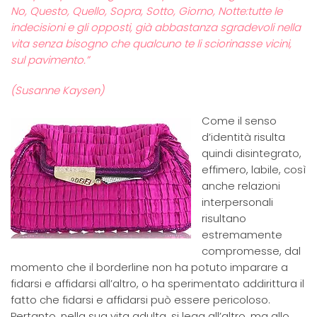
No, Questo, Quello, Sopra, Sotto, Giorno, Notte:tutte le
indecisioni e gli opposti, già abbastanza sgradevoli nella
vita senza bisogno che qualcuno te li sciorinasse vicini,
sul pavimento.”
(Susanne Kaysen)
Come il senso
d’identità risulta
quindi disintegrato,
effimero, labile, così
anche relazioni
interpersonali
risultano
estremamente
compromesse, dal
momento che il borderline non ha potuto imparare a
fidarsi e affidarsi all’altro, o ha sperimentato addirittura il
fatto che fidarsi e affidarsi può essere pericoloso.
Pertanto, nella sua vita adulta, si lega all’altro, ma allo