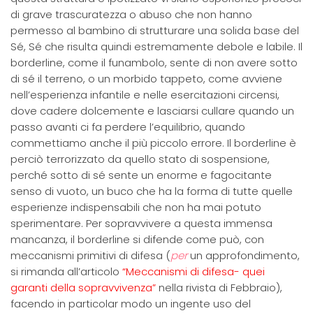
di grave trascuratezza o abuso che non hanno
permesso al bambino di strutturare una solida base del
Sé, Sé che risulta quindi estremamente debole e labile. Il
borderline, come il funambolo, sente di non avere sotto
di sé il terreno, o un morbido tappeto, come avviene
nell’esperienza infantile e nelle esercitazioni circensi,
dove cadere dolcemente e lasciarsi cullare quando un
passo avanti ci fa perdere l’equilibrio, quando
commettiamo anche il più piccolo errore. Il borderline è
perciò terrorizzato da quello stato di sospensione,
perché sotto di sé sente un enorme e fagocitante
senso di vuoto, un buco che ha la forma di tutte quelle
esperienze indispensabili che non ha mai potuto
sperimentare. Per sopravvivere a questa immensa
mancanza, il borderline si difende come può, con
meccanismi primitivi di difesa (
per
un approfondimento,
si rimanda all’articolo
“Meccanismi di difesa- quei
garanti della sopravvivenza”
nella rivista di Febbraio),
facendo in particolar modo un ingente uso del