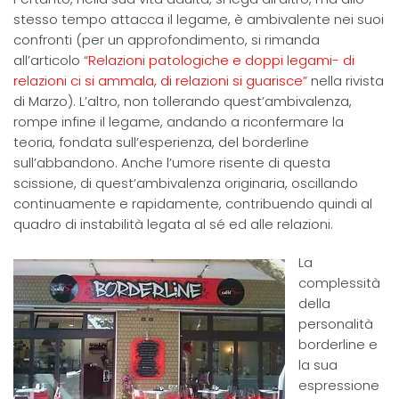
stesso tempo attacca il legame, è ambivalente nei suoi
confronti (per un approfondimento, si rimanda
all’articolo
“Relazioni patologiche e doppi legami- di
relazioni ci si ammala, di relazioni si guarisce”
nella rivista
di Marzo). L’altro, non tollerando quest’ambivalenza,
rompe infine il legame, andando a riconfermare la
teoria, fondata sull’esperienza, del borderline
sull’abbandono. Anche l’umore risente di questa
scissione, di quest’ambivalenza originaria, oscillando
continuamente e rapidamente, contribuendo quindi al
quadro di instabilità legata al sé ed alle relazioni.
La
complessità
della
personalità
borderline e
la sua
espressione