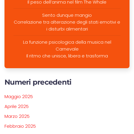
Il peso dell’anima nel film The Whale
Sento dunque mangio
Correlazione tra alterazione degli stati emotivi e
i disturbi alimentari
La funzione psicologica della musica nel
Carnevale
Il ritmo che unisce, libera e trasforma
Numeri precedenti
Maggio 2025
Aprile 2025
Marzo 2025
Febbraio 2025