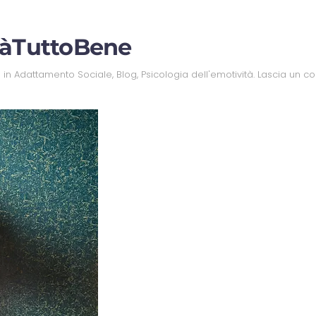
dràTuttoBene
o in
Adattamento Sociale
,
Blog
,
Psicologia dell'emotività
.
Lascia un 