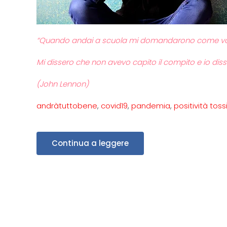
“Quando andai a scuola mi domandarono come volessi
Mi dissero che non avevo capito il compito e io diss
(John Lennon)
andràtuttobene
,
covid19
,
pandemia
,
positività toss
Continua a leggere