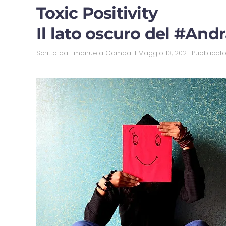
Toxic Positivity
Il lato oscuro del #An
Scritto da
Emanuela Gamba
il
Maggio 13, 2021
. Pubblicat