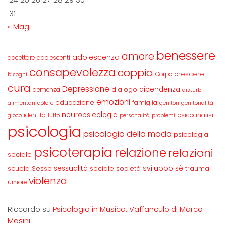
31
« Mag
benessere
amore
adolescenza
accettare
adolescenti
consapevolezza
coppia
crescere
Corpo
bisogni
cura
Depressione
dipendenza
dialogo
demenza
disturbi
emozioni
educazione
famiglia
alimentari
dolore
genitori
genitorialità
neuropsicologia
identità
psicoanalisi
gioco
lutto
personalità
problemi
psicologia
psicologia della moda
psicologia
psicoterapia
relazione
relazioni
sociale
sviluppo
scuola
sessualità
sè
Sesso
sociale
società
trauma
violenza
umore
Riccardo
su
Psicologia in Musica. Vaffanculo di Marco
Masini