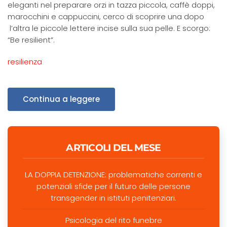
eleganti nel preparare orzi in tazza piccola, caffè doppi,
marocchini e cappuccini, cerco di scoprire una dopo
l’altra le piccole lettere incise sulla sua pelle. E scorgo:
“Be resilient”.
resilienza
Continua a leggere
ARTICOLI DEL MESE
LA DOPPIA DETENZIONE: problematiche correnti e
potenziali sfide per il futuro delle persone
transgender in istituti penitenziari.
Psicologia del rito funebre