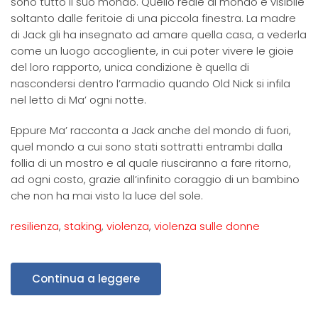
sono tutto il suo mondo. Quello reale di mondo è visibile
soltanto dalle feritoie di una piccola finestra. La madre
di Jack gli ha insegnato ad amare quella casa, a vederla
come un luogo accogliente, in cui poter vivere le gioie
del loro rapporto, unica condizione è quella di
nascondersi dentro l’armadio quando Old Nick si infila
nel letto di Ma’ ogni notte.
Eppure Ma’ racconta a Jack anche del mondo di fuori,
quel mondo a cui sono stati sottratti entrambi dalla
follia di un mostro e al quale riusciranno a fare ritorno,
ad ogni costo, grazie all’infinito coraggio di un bambino
che non ha mai visto la luce del sole.
resilienza
,
staking
,
violenza
,
violenza sulle donne
Continua a leggere