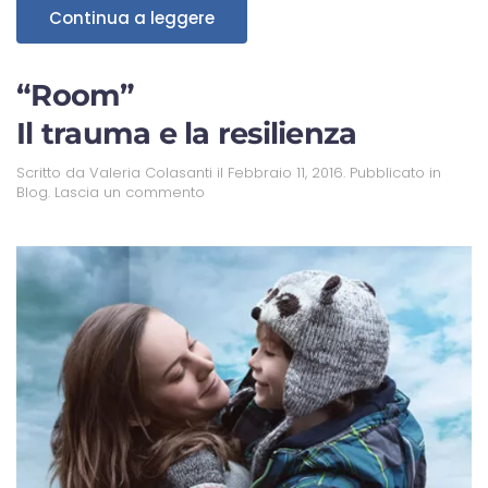
Continua a leggere
“Room”
Il trauma e la resilienza
Scritto da
Valeria Colasanti
il
Febbraio 11, 2016
. Pubblicato in
Blog
.
Lascia un commento