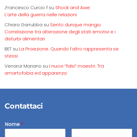
,Francesco Curcio f
su
Shock and Awe
L’arte della guerra nelle relazioni
Chiara Garrubba
su
Sento dunque mangio
Correlazione tra alterazione degli stati emotivi e i
disturbi alimentari
BET
su
La Proiezione. Quando l’altro rappresenta se
stessi
Venanzi Mariano
su
I nuovi “falsi” maestri. Tra
amartofobia ed apparenza
Contattaci
Nome
*