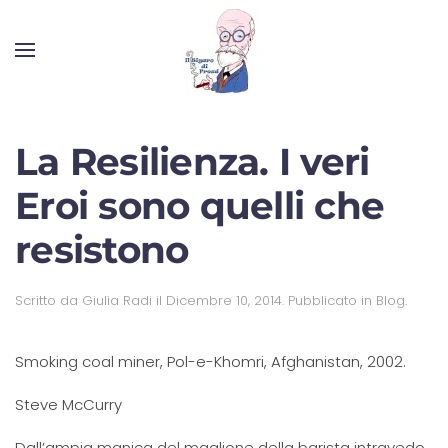
La Resilienza. I veri
Eroi sono quelli che
resistono
Scritto da
Giulia Radi
il
Dicembre 10, 2014
. Pubblicato in
Blog
.
Smoking coal miner, Pol-e-Khomri, Afghanistan, 2002.
Steve McCurry
Dall’ampia manica del maglione della barista intravedo