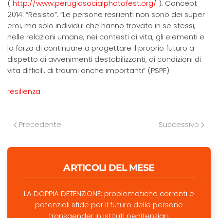
(
http://www.perugiasocialphotofest.org/
). Concept
2014: “Resisto”. “Le persone resilienti non sono dei super
eroi, ma solo individui che hanno trovato in se stessi,
nelle relazioni umane, nei contesti di vita, gli elementi e
la forza di continuare a progettare il proprio futuro a
dispetto di avvenimenti destabilizzanti, di condizioni di
vita difficili, di traumi anche importanti” (PSPF).
resilienza
Precedente
Successivo
ARTICOLI DEL MESE
LA DOPPIA DETENZIONE: problematiche correnti e
potenziali sfide per il futuro delle persone
transgender in istituti penitenziari.