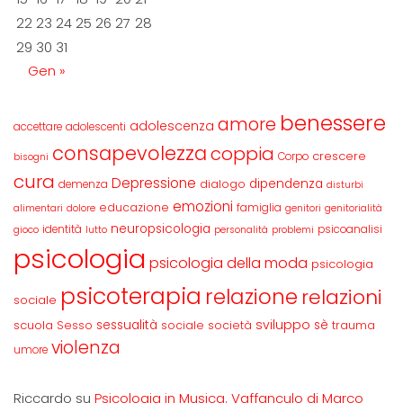
22
23
24
25
26
27
28
29
30
31
Gen »
benessere
amore
adolescenza
accettare
adolescenti
consapevolezza
coppia
crescere
Corpo
bisogni
cura
Depressione
dipendenza
dialogo
demenza
disturbi
emozioni
educazione
famiglia
alimentari
dolore
genitori
genitorialità
neuropsicologia
identità
psicoanalisi
gioco
lutto
personalità
problemi
psicologia
psicologia della moda
psicologia
psicoterapia
relazione
relazioni
sociale
sviluppo
scuola
sessualità
sè
Sesso
sociale
società
trauma
violenza
umore
Riccardo
su
Psicologia in Musica. Vaffanculo di Marco