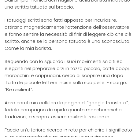
una scritta tatuata sul braccio.
I tatuaggi scritti sono fatti apposta per incuriosire,
attirano magneticamente l’attenzione dell’osservatore
e fanno sentire la necessità di finir di leggere ciò che c’è
scritto, anche se la persona tatuata è uno sconosciuto.
Come la mia barista.
Seguendo con lo sguardo i suoi movimenti sciolti ed
eleganti nel preparare orzi in tazza piccola, caffè doppi,
marocchini e cappuccini, cerco di scoprire una dopo
l’altra le piccole lettere incise sulla sua pelle. E scorgo:
“Be resilient”.
Apro con il mio cellulare la pagina di “google translate”,
fedele compagno di rapide quanto maccheroniche
traduzioni, e scopro: essere resilienti…resilienza.
Faccio un’ulteriore ricerca in rete per chiarire il significato
di questa parola che mi suona nuova e rimango