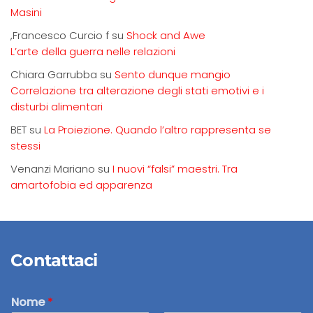
Masini
,Francesco Curcio f
su
Shock and Awe
L’arte della guerra nelle relazioni
Chiara Garrubba
su
Sento dunque mangio
Correlazione tra alterazione degli stati emotivi e i
disturbi alimentari
BET
su
La Proiezione. Quando l’altro rappresenta se
stessi
Venanzi Mariano
su
I nuovi “falsi” maestri. Tra
amartofobia ed apparenza
Contattaci
Nome
*