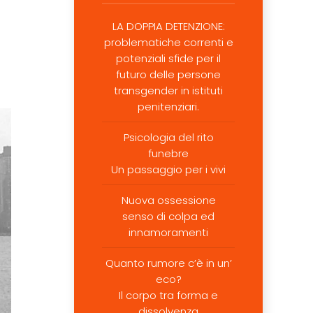
LA DOPPIA DETENZIONE:
problematiche correnti e
potenziali sfide per il
futuro delle persone
transgender in istituti
penitenziari.
Psicologia del rito
funebre
Un passaggio per i vivi
Nuova ossessione
senso di colpa ed
innamoramenti
Quanto rumore c’è in un’
eco?
Il corpo tra forma e
dissolvenza