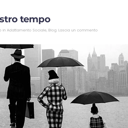
nostro tempo
o in
Adattamento Sociale
,
Blog
.
Lascia un commento