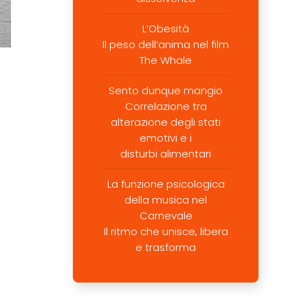
L’Obesità
Il peso dell’anima nel film
The Whale
Sento dunque mangio
Correlazione tra
alterazione degli stati
emotivi e i
disturbi alimentari
La funzione psicologica
della musica nel
Carnevale
Il ritmo che unisce, libera
e trasforma