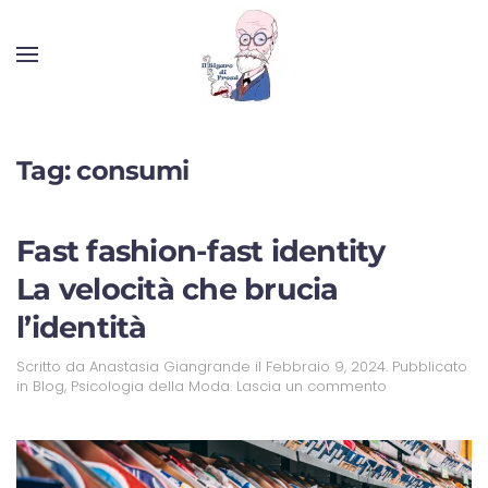
Tag:
consumi
Fast fashion-fast identity
La velocità che brucia
l’identità
Scritto da
Anastasia Giangrande
il
Febbraio 9, 2024
. Pubblicato
in
Blog
,
Psicologia della Moda
.
Lascia un commento