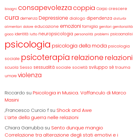
consapevolezza
coppia
crescere
Corpo
bisogni
cura
Depressione
dipendenza
dialogo
demenza
disturbi
emozioni
educazione
famiglia
alimentari
dolore
genitori
genitorialità
neuropsicologia
identità
psicoanalisi
gioco
lutto
personalità
problemi
psicologia
psicologia della moda
psicologia
psicoterapia
relazione
relazioni
sociale
sviluppo
scuola
sessualità
sè
Sesso
sociale
società
trauma
violenza
umore
Riccardo
su
Psicologia in Musica. Vaffanculo di Marco
Masini
,Francesco Curcio f
su
Shock and Awe
L’arte della guerra nelle relazioni
Chiara Garrubba
su
Sento dunque mangio
Correlazione tra alterazione degli stati emotivi e i