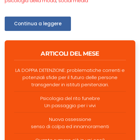
psicologia della moda
,
social media
Continua a leggere
ARTICOLI DEL MESE
LA DOPPIA DETENZIONE: problematiche correnti e
potenziali sfide per il futuro delle persone
transgender in istituti penitenziari.
Psicologia del rito funebre
Un passaggio per i vivi
Nuova ossessione
senso di colpa ed innamoramenti