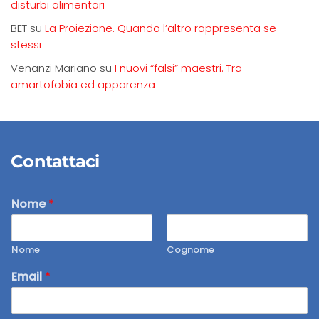
disturbi alimentari
BET
su
La Proiezione. Quando l’altro rappresenta se
stessi
Venanzi Mariano
su
I nuovi “falsi” maestri. Tra
amartofobia ed apparenza
Contattaci
Nome
*
Nome
Cognome
Email
*