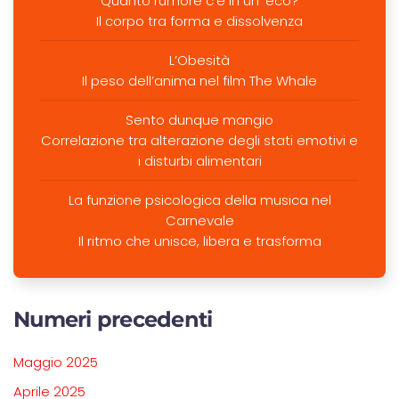
Quanto rumore c’è in un’ eco?
Il corpo tra forma e dissolvenza
L’Obesità
Il peso dell’anima nel film The Whale
Sento dunque mangio
Correlazione tra alterazione degli stati emotivi e
i disturbi alimentari
La funzione psicologica della musica nel
Carnevale
Il ritmo che unisce, libera e trasforma
Numeri precedenti
Maggio 2025
Aprile 2025