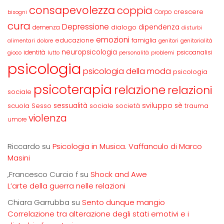
consapevolezza
coppia
crescere
Corpo
bisogni
cura
Depressione
dipendenza
dialogo
demenza
disturbi
emozioni
educazione
famiglia
alimentari
dolore
genitori
genitorialità
neuropsicologia
identità
psicoanalisi
gioco
lutto
personalità
problemi
psicologia
psicologia della moda
psicologia
psicoterapia
relazione
relazioni
sociale
sviluppo
scuola
sessualità
sè
Sesso
sociale
società
trauma
violenza
umore
Riccardo
su
Psicologia in Musica. Vaffanculo di Marco
Masini
,Francesco Curcio f
su
Shock and Awe
L’arte della guerra nelle relazioni
Chiara Garrubba
su
Sento dunque mangio
Correlazione tra alterazione degli stati emotivi e i