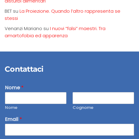
disturbi alimentari
BET
su
La Proiezione. Quando l’altro rappresenta se
stessi
Venanzi Mariano
su
I nuovi “falsi” maestri. Tra
amartofobia ed apparenza
Contattaci
Nome
*
Nome
Cognome
Email
*