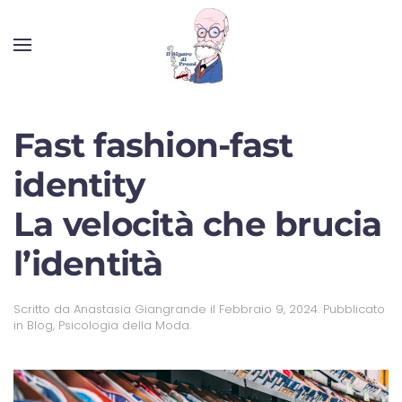
Fast fashion-fast
identity
La velocità che brucia
l’identità
Scritto da
Anastasia Giangrande
il
Febbraio 9, 2024
. Pubblicato
in
Blog
,
Psicologia della Moda
.