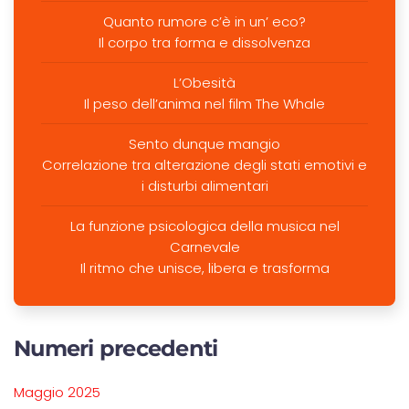
Quanto rumore c’è in un’ eco?
Il corpo tra forma e dissolvenza
L’Obesità
Il peso dell’anima nel film The Whale
Sento dunque mangio
Correlazione tra alterazione degli stati emotivi e
i disturbi alimentari
La funzione psicologica della musica nel
Carnevale
Il ritmo che unisce, libera e trasforma
Numeri precedenti
Maggio 2025